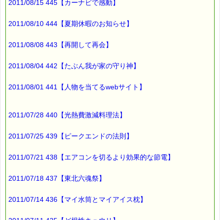
2011/08/15 445【カーナビで感動】
行けませんでした (-_-)
当初の予定では
2011/08/10 444【夏期休暇のお知らせ】
一週間ずれていたんですが、
2011/08/08 443【再開して再会】
震災の影響で
日程が変更になったようです。
2011/08/04 442【たぶん我が家の守り神】
最後まで読んでいただきありがとうございます。
2011/08/01 441【人物を当てるwebサイト】
お客様からのご投稿もお待ちしております。
*****@pass-thyme.com
2011/07/28 440【光熱費激減料理法】
■メルマガ読者だけの eクーポン券 プレゼント
2011/07/25 439【ピークエンドの法則】
━━━━━━━━☆
★★★★★★★★★★★★★★★★★★★★★★★★★★★★★★
2011/07/21 438【エアコンを切るより効果的な節電】
ｅクーポン：****-******
有効期限 ：2011/10/27(木)まで
2011/07/18 437【東北六魂祭】
タイプ ：くじタイプ
───────────────────────────────
バッチフラワーレメディ・レスキュークリーム１本当毎に
2011/07/14 436【マイ水筒とマイアイス枕】
200円（1等）～50円（3等）の範囲内で割引きになります。
割引き金額は、買い物カゴで内容確認する際に決定します。