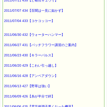
当たる確率は（1等：5% 2等：10% 3等：85%）です。
2011/07/11 435【ど根性キュウリ】
※バッチフラワー関連商品・関連書籍、セット商品は対象外で
2011/07/07 434【百聞は一見に如かず】
す。
※単品でも「こころ・サポート」などの割引き商品は対象外で
す。
2011/07/04 433【コケコッコー】
※1度のご購入につき1枚しかご利用いただけません。
※携帯サイトではご利用いただけません。
詳しくは下記サイトをご覧ください。
2011/06/30 432【ウォーターハンマー】
→https://pass-thyme.com/info/#coupon
∞∞∞∞∞∞∞∞∞∞∞∞∞∞∞∞∞∞∞∞∞∞∞∞∞∞∞∞∞∞∞∞∞
2011/06/27 431【バッチフラワー講習のご案内】
このメールはｅパスタイムをご利用（ご注文、お問い合わせ、プ
レゼント
2011/06/23 430【キラーパルス】
応募など）していただいたお客様だけにお届けする限定配信メー
ルです。
割引クーポン券のプレゼントや、耳より情報をいち早くお届け致
2011/06/20 429【こわい引っ越し】
します！
∞∞∞∞∞∞∞∞∞∞∞∞∞∞∞∞∞∞∞∞∞∞∞∞∞∞∞∞∞∞∞∞∞
2011/06/16 428【アンペアダウン】
このメールマガジンのバックナンバーはこちらです
→https://pass-thyme.com/special/maga_back2011.asp
2011/06/13 427【野草は強い】
購読解除はこちらからできます
2011/06/09 426【糸が半分で絆】
→https://pass-thyme.com/special/mailmaga.asp
■━━━━━━━━━━━━━━━━━━━━━━━━━━━━━━
2011/06/06 425【震災後調子悪くなった機器】