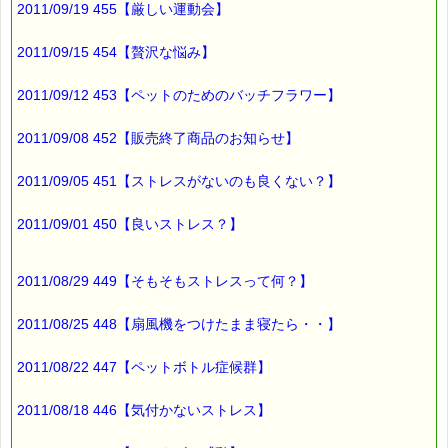
2011/09/19 455【厳しい運動会】
（※くじタイプのｅクーポンは使えません）
2011/09/15 454【贅沢な悩み】
▼災害で傷ついてしまった心のケアに役立ちます
https://pass-thyme.com/fit/p100.asp
2011/09/12 453【ペットのためのバッチフラワー】
▼お得です！！ レスキューセット
2011/09/08 452【販売終了商品のお知らせ】
https://pass-thyme.com/shopping/set.asp
（※くじタイプのｅクーポンは使えません）
2011/09/05 451【ストレスがないのも良くない？】
■ｅパスタイム通信編集長 ルコ＠千葉るみこ 編集後記
2011/09/01 450【良いストレス？】
━━━━☆
先日
2011/08/29 449【そもそもストレスって何？】
地区祭りがあったんですが
娘の学校の文化祭と
2011/08/25 448【扇風機をつけたまま寝たら・・】
重なってしまいました。
2011/08/22 447【ペットボトル症候群】
わたしは
ボランティアで
地区祭りに行きましたので
2011/08/18 446【気付かないストレス】
娘の学校には