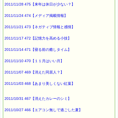
そこで、
2011/11/28 475【来年は休日が少ない？】
いろいろと
可能性を調べてみたら・・・
2011/11/24 474【メディア掲載情報】
2011/11/21 473【ネガティブ情報と感情】
わかったんです (^o^)
2011/11/17 472【記憶力を高める小技】
実は、
購読解除した後に
2011/11/14 471【寝る前の癒しタイム】
プレゼントの応募で
メルマガ購読に
2011/11/10 470【１１月はいい月】
チェックが入っていたんです。
2011/11/07 469【消えた同居人？】
そのため、
再度登録されてしまった
2011/11/03 468【あまり美しくない紅葉】
という事だったんです。
2011/10/31 467【消えたカレーのシミ】
わかってしまえば
簡単な事なんですが、
2011/10/27 466【エアコン無しで過ごした夏】