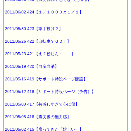
バッチフラワー レメディに出会えて良かった！！
と実感していただくのが私のねがいです。
2011/06/02 424【１／１０００と１／１】
───────────────────────────────
バッチフラワーレメディ専門店＜ｅパスタイム＞
発行責任者：店長 千葉るみこ
*****@pass-thyme.com
2011/05/30 423【軍手投げ？】
https://pass-thyme.com/
■━━━━━━━━━━━━━━━━━━━━━━━━━━━━━━
2011/05/26 422【自転車でＧＯ！】
バックナンバー一覧
2011/05/23 421【え？粉じん・・・】
2011/05/19 420【自産自消】
2011/05/16 419【サポート特設ページ開設】
2011/05/12 418【サポート特設ページ（予告）】
2011/05/09 417【共感しすぎて心に傷】
2011/05/05 416【震災後の無力感】
2011/05/02 415【戻ってきた「嬉しい」】