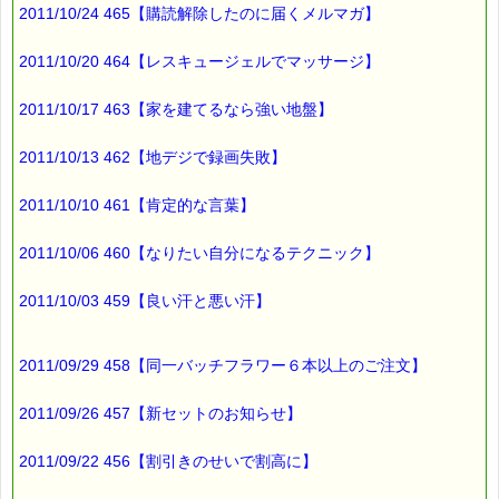
2011/10/24 465【購読解除したのに届くメルマガ】
最初は
なんでだろう？
2011/10/20 464【レスキュージェルでマッサージ】
と散々悩みました (・・？)
2011/10/17 463【家を建てるなら強い地盤】
わたしにとっては
想定外の出来事でしたので・・・
2011/10/13 462【地デジで録画失敗】
2011/10/10 461【肯定的な言葉】
でも、
よく考えれば
想像できた事でした。
2011/10/06 460【なりたい自分になるテクニック】
2011/10/03 459【良い汗と悪い汗】
ところで、
こちらは、想定通りですよ (*^_^*)
2011/09/29 458【同一バッチフラワー６本以上のご注文】
■本日のオススメ情報
2011/09/26 457【新セットのお知らせ】
━━━━━━━━━━━━━━━━━━━━☆
▼震災で傷ついた 心 を癒すお手伝い（こころ・サポート特別
2011/09/22 456【割引きのせいで割高に】
割引）
https://pass-thyme.com/special/kokoro-support.asp