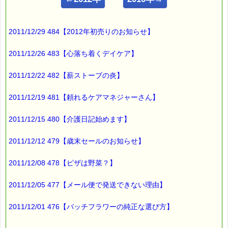
こんにちは！
2011/12/29 484【2012年初売りのお知らせ】
ｅパスタイム店長の
ルコ＠千葉るみこ （主婦、二児の母） でございます。
2011/12/26 483【心落ち着くデイケア】
━━━━━━━━━━━━━━━━━━━━━━━━━━━━━━
2011/12/22 482【薪ストーブの炎】
■ｅパスタイム通信 2011.10.24 VOL.465号
【購読解除したのに届くメルマガ】
━━━━━━━━━━━━━━━━━━━━━━━━━━━━━━
2011/12/19 481【頼れるケアマネジャーさん】
購読解除したのに
2011/12/15 480【介護日記始めます】
メルマガが配信される現象・・・
2011/12/12 479【歳末セールのお知らせ】
メルマガの配信を開始して
４年になりますが、
2011/12/08 478【ピザは野菜？】
初めての現象でした。
2011/12/05 477【メール便で発送できない理由】
システムのトラブルは
確認できませんでした。
2011/12/01 476【バッチフラワーの純正な選び方】