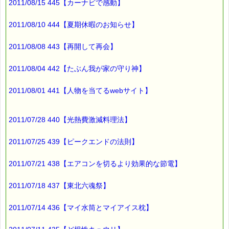
2011/08/15 445【カーナビで感動】
https://pass-thyme.com/fit/p100.asp
2011/08/10 444【夏期休暇のお知らせ】
▼お得です！！ レスキューセット
https://pass-thyme.com/shopping/set.asp
2011/08/08 443【再開して再会】
■ｅパスタイム通信編集長 ルコ＠千葉るみこ 編集後記
2011/08/04 442【たぶん我が家の守り神】
━━━━☆
山の緑が
2011/08/01 441【人物を当てるwebサイト】
だいぶ濃くなり、
夏の気配がします。
2011/07/28 440【光熱費激減料理法】
今年は
2011/07/25 439【ピークエンドの法則】
エアコンを使わない事に
しましたので
2011/07/21 438【エアコンを切るより効果的な節電】
あまり
暑くならないよう
2011/07/18 437【東北六魂祭】
祈っていますが・・・
2011/07/14 436【マイ水筒とマイアイス枕】
最後まで読んでいただきありがとうございます。