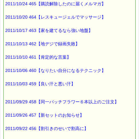
2011/10/24 465【購読解除したのに届くメルマガ】
ノートパソコンについては
2011/10/20 464【レスキュージェルでマッサージ】
震災の時
床に落下して
2011/10/17 463【家を建てるなら強い地盤】
大きな衝撃を受けていた事と
６年前の機種だったことから
2011/10/13 462【地デジで録画失敗】
修理は諦めました。
2011/10/10 461【肯定的な言葉】
それにしても
2011/10/06 460【なりたい自分になるテクニック】
震災後
立て続けに故障したので
2011/10/03 459【良い汗と悪い汗】
てっきり
ぜんぶ震災が原因と
思ってしまいました。
2011/09/29 458【同一バッチフラワー６本以上のご注文】
2011/09/26 457【新セットのお知らせ】
結局
震災が原因と思われるのは
2011/09/22 456【割引きのせいで割高に】
ノートパソコンだけでした。