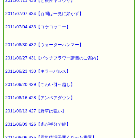
お客様からのご投稿もお待ちしております。
2011/07/11 435【ど根性キュウリ】
*****@pass-thyme.com
2011/07/07 434【百聞は一見に如かず】
■メルマガ読者だけの eクーポン券 プレゼント
━━━━━━━━☆
2011/07/04 433【コケコッコー】
★★★★★★★★★★★★★★★★★★★★★★★★★★★★★★
ｅクーポン：****-******
2011/06/30 432【ウォーターハンマー】
有効期限 ：2011/06/13(月)まで
タイプ ：くじタイプ
───────────────────────────────
2011/06/27 431【バッチフラワー講習のご案内】
バッチフラワーレメディ・レスキュークリーム１本当毎に
200円（1等）～50円（3等）の範囲内で割引きになります。
2011/06/23 430【キラーパルス】
割引き金額は、買い物カゴで内容確認する際に決定します。
当たる確率は（1等：5% 2等：10% 3等：85%）です。
2011/06/20 429【こわい引っ越し】
※バッチフラワー関連商品・関連書籍、セット商品は対象外で
す。
2011/06/16 428【アンペアダウン】
※1度のご購入につき1枚しかご利用いただけません。
※携帯サイトではご利用いただけません。
詳しくは下記サイトをご覧ください。
2011/06/13 427【野草は強い】
→https://pass-thyme.com/info/#coupon
2011/06/09 426【糸が半分で絆】
∞∞∞∞∞∞∞∞∞∞∞∞∞∞∞∞∞∞∞∞∞∞∞∞∞∞∞∞∞∞∞∞∞
このメールはｅパスタイムをご利用（ご注文、お問い合わせ、プ
レゼント
2011/06/06 425【震災後調子悪くなった機器】