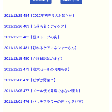
ｅパスタイム店長の
ルコ＠千葉るみこ （主婦、二児の母） でございます。
2011/12/29 484【2012年初売りのお知らせ】
━━━━━━━━━━━━━━━━━━━━━━━━━━━━━━
■ｅパスタイム通信 2011.06.06 VOL.425号
2011/12/26 483【心落ち着くデイケア】
【震災後調子悪くなった機器】
━━━━━━━━━━━━━━━━━━━━━━━━━━━━━━
2011/12/22 482【薪ストーブの炎】
震災後
立て続けに調子悪くなった機器とは
2011/12/19 481【頼れるケアマネジャーさん】
2011/12/15 480【介護日記始めます】
電話、テレビ、パソコン
2011/12/12 479【歳末セールのお知らせ】
です。
2011/12/08 478【ピザは野菜？】
最初は自宅の電話でした。
2011/12/05 477【メール便で発送できない理由】
４月上旬に突然
うんともすんとも
2011/12/01 476【バッチフラワーの純正な選び方】
言わなくなったんです。