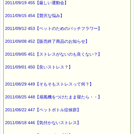
2011/09/19 455【厳しい運動会】
でも・・・
2011/09/15 454【贅沢な悩み】
また何か
2011/09/12 453【ペットのためのバッチフラワー】
故障しそうな
悪い予感が・・・
2011/09/08 452【販売終了商品のお知らせ】
2011/09/05 451【ストレスがないのも良くない？】
心がマイナスになっていますね (^^;)
2011/09/01 450【良いストレス？】
こんなときには、
バッチフラワーが助けになります。
2011/08/29 449【そもそもストレスって何？】
■本日のオススメ情報
━━━━━━━━━━━━━━━━━━━━☆
2011/08/25 448【扇風機をつけたまま寝たら・・】
▼震災で傷ついた 心 を癒すお手伝い（こころ・サポート特別
2011/08/22 447【ペットボトル症候群】
割引）
https://pass-thyme.com/special/kokoro-support.asp
2011/08/18 446【気付かないストレス】
▼災害で傷ついてしまった心のケアに役立ちます