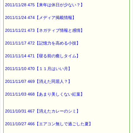
2011/11/28 475【来年は休日が少ない？】
４月下旬には
テレビが調子悪くなりました。
2011/11/24 474【メディア掲載情報】
画面の中央に
2011/11/21 473【ネガティブ情報と感情】
帯状の線が入るようになったんです。
2011/11/17 472【記憶力を高める小技】
そして、
５月下旬
2011/11/14 471【寝る前の癒しタイム】
プライベートで使っている
ノートパソコンのモニターが乱れて
2011/11/10 470【１１月はいい月】
解読不能になりました。
2011/11/07 469【消えた同居人？】
電話とテレビは
2011/11/03 468【あまり美しくない紅葉】
業者の方に見て頂いたら
震災とは関係ない故障との事でした。
2011/10/31 467【消えたカレーのシミ】
どちらも昨年新しくしたばかりで
まだ保証期間内でしたので
2011/10/27 466【エアコン無しで過ごした夏】
無償で修理して頂きました。