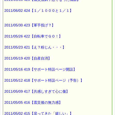
応募など）していただいたお客様だけにお届けする限定配信メー
ルです。
2011/06/02 424【１／１０００と１／１】
割引クーポン券のプレゼントや、耳より情報をいち早くお届け致
します！
∞∞∞∞∞∞∞∞∞∞∞∞∞∞∞∞∞∞∞∞∞∞∞∞∞∞∞∞∞∞∞∞∞
2011/05/30 423【軍手投げ？】
このメールマガジンのバックナンバーはこちらです
→https://pass-thyme.com/special/maga_back2011.asp
2011/05/26 422【自転車でＧＯ！】
購読解除はこちらからできます
→https://pass-thyme.com/special/mailmaga.asp
2011/05/23 421【え？粉じん・・・】
■━━━━━━━━━━━━━━━━━━━━━━━━━━━━━━
2011/05/19 420【自産自消】
バッチフラワー レメディに出会えて良かった！！
と実感していただくのが私のねがいです。
───────────────────────────────
2011/05/16 419【サポート特設ページ開設】
バッチフラワーレメディ専門店＜ｅパスタイム＞
発行責任者：店長 千葉るみこ
2011/05/12 418【サポート特設ページ（予告）】
*****@pass-thyme.com
https://pass-thyme.com/
■━━━━━━━━━━━━━━━━━━━━━━━━━━━━━━
2011/05/09 417【共感しすぎて心に傷】
バックナンバー一覧
2011/05/05 416【震災後の無力感】
2011/05/02 415【戻ってきた「嬉しい」】