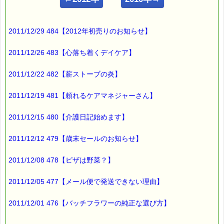
こんにちは！
2011/12/29 484【2012年初売りのお知らせ】
ｅパスタイム店長の
ルコ＠千葉るみこ （主婦、二児の母） でございます。
2011/12/26 483【心落ち着くデイケア】
━━━━━━━━━━━━━━━━━━━━━━━━━━━━━━
■ｅパスタイム通信 2011.09.05 VOL.451号
2011/12/22 482【薪ストーブの炎】
【ストレスがないのも良くない？】
━━━━━━━━━━━━━━━━━━━━━━━━━━━━━━
2011/12/19 481【頼れるケアマネジャーさん】
アメリカの学者が
2011/12/15 480【介護日記始めます】
ストレスが無い状態で
ある時間過ごすと
どうなるか
2011/12/12 479【歳末セールのお知らせ】
という実験を行ったそうです。
2011/12/08 478【ピザは野菜？】
その結果
2011/12/05 477【メール便で発送できない理由】
実験に参加した人の多くが
体温調節が狂う等の
2011/12/01 476【バッチフラワーの純正な選び方】
変調を来したそうです。