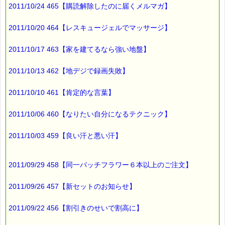
2011/10/24 465【購読解除したのに届くメルマガ】
ストレスとは
上手に付き合って
2011/10/20 464【レスキュージェルでマッサージ】
生きて行くしか
ないようですね (^^)
2011/10/17 463【家を建てるなら強い地盤】
2011/10/13 462【地デジで録画失敗】
ストレスと
上手に付き合うには、
2011/10/10 461【肯定的な言葉】
こちらが、役に立ちますよー (*^_^*)
2011/10/06 460【なりたい自分になるテクニック】
■本日のオススメ情報
━━━━━━━━━━━━━━━━━━━━☆
2011/10/03 459【良い汗と悪い汗】
▼震災で傷ついた 心 を癒すお手伝い（こころ・サポート特別
割引）
https://pass-thyme.com/special/kokoro-support.asp
2011/09/29 458【同一バッチフラワー６本以上のご注文】
2011/09/26 457【新セットのお知らせ】
▼災害で傷ついてしまった心のケアに役立ちます
https://pass-thyme.com/fit/p100.asp
2011/09/22 456【割引きのせいで割高に】
▼お得です！！ レスキューセット