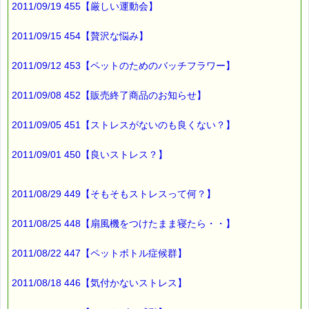
2011/09/19 455【厳しい運動会】
https://pass-thyme.com/shopping/set.asp
2011/09/15 454【贅沢な悩み】
■ｅパスタイム通信編集長 ルコ＠千葉るみこ 編集後記
2011/09/12 453【ペットのためのバッチフラワー】
━━━━☆
子供が
2011/09/08 452【販売終了商品のお知らせ】
こどもでいる時期って
本当に短いですね。
2011/09/05 451【ストレスがないのも良くない？】
我が家の子供達は
中学２年と
2011/09/01 450【良いストレス？】
高校２年。
一緒に暮らせるのも
2011/08/29 449【そもそもストレスって何？】
あと数年かも知れません。
2011/08/25 448【扇風機をつけたまま寝たら・・】
最後まで読んでいただきありがとうございます。
2011/08/22 447【ペットボトル症候群】
お客様からのご投稿もお待ちしております。
*****@pass-thyme.com
2011/08/18 446【気付かないストレス】
■メルマガ読者だけの eクーポン券 プレゼント