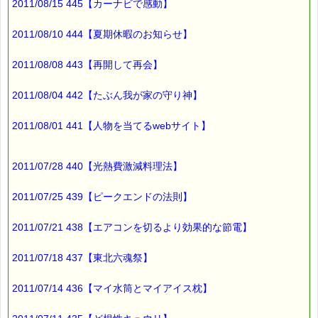
2011/08/15 445【カーナビで感動】
━━━━━━━━☆
★★★★★★★★★★★★★★★★★★★★★★★★★★★★★★
2011/08/10 444【夏期休暇のお知らせ】
ｅクーポン：****-******
有効期限 ：2011/09/12(月)まで
2011/08/08 443【再開して再会】
タイプ ：くじタイプ
───────────────────────────────
バッチフラワーレメディ・レスキュークリーム１本当毎に
2011/08/04 442【たぶん我が家の守り神】
200円（1等）～50円（3等）の範囲内で割引きになります。
割引き金額は、買い物カゴで内容確認する際に決定します。
当たる確率は（1等：5% 2等：10% 3等：85%）です。
2011/08/01 441【人物を当てるwebサイト】
※バッチフラワー関連商品・関連書籍、セット商品は対象外で
す。
2011/07/28 440【光熱費激減料理法】
※1度のご購入につき1枚しかご利用いただけません。
※携帯サイトではご利用いただけません。
2011/07/25 439【ピークエンドの法則】
詳しくは下記サイトをご覧ください。
→https://pass-thyme.com/info/#coupon
2011/07/21 438【エアコンを切るより効果的な節電】
∞∞∞∞∞∞∞∞∞∞∞∞∞∞∞∞∞∞∞∞∞∞∞∞∞∞∞∞∞∞∞∞∞
このメールはｅパスタイムをご利用（ご注文、お問い合わせ、プ
2011/07/18 437【東北六魂祭】
レゼント
応募など）していただいたお客様だけにお届けする限定配信メー
ルです。
2011/07/14 436【マイ水筒とマイアイス枕】
割引クーポン券のプレゼントや、耳より情報をいち早くお届け致
します！