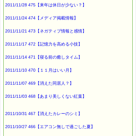
2011/11/28 475【来年は休日が少ない？】
人間は
生まれてから
2011/11/24 474【メディア掲載情報】
ず～っと
2011/11/21 473【ネガティブ情報と感情】
ストレスを受けながら
生きているため
2011/11/17 472【記憶力を高める小技】
ストレスがあるのが
2011/11/14 471【寝る前の癒しタイム】
正常な環境で、
ストレスのない状態は
2011/11/10 470【１１月はいい月】
異常な環境になるんだそうです。
2011/11/07 469【消えた同居人？】
ということは、
2011/11/03 468【あまり美しくない紅葉】
ストレスのない環境では
人は生きられない
2011/10/31 467【消えたカレーのシミ】
という事？ (・◇・)
2011/10/27 466【エアコン無しで過ごした夏】
どうやら