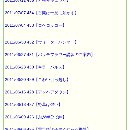
∞∞∞∞∞∞∞∞∞∞∞∞∞∞∞∞∞∞∞∞∞∞∞∞∞∞∞∞∞∞∞∞∞
2011/07/11 435【ど根性キュウリ】
このメールマガジンのバックナンバーはこちらです
2011/07/07 434【百聞は一見に如かず】
→https://pass-thyme.com/special/maga_back2011.asp
購読解除はこちらからできます
2011/07/04 433【コケコッコー】
→https://pass-thyme.com/special/mailmaga.asp
■━━━━━━━━━━━━━━━━━━━━━━━━━━━━━━
2011/06/30 432【ウォーターハンマー】
バッチフラワー レメディに出会えて良かった！！
と実感していただくのが私のねがいです。
───────────────────────────────
2011/06/27 431【バッチフラワー講習のご案内】
バッチフラワーレメディ専門店＜ｅパスタイム＞
発行責任者：店長 千葉るみこ
2011/06/23 430【キラーパルス】
*****@pass-thyme.com
https://pass-thyme.com/
■━━━━━━━━━━━━━━━━━━━━━━━━━━━━━━
2011/06/20 429【こわい引っ越し】
バックナンバー一覧
2011/06/16 428【アンペアダウン】
2011/06/13 427【野草は強い】
2011/06/09 426【糸が半分で絆】
2011/06/06 425【震災後調子悪くなった機器】