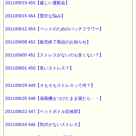
2011/09/19 455【厳しい運動会】
https://pass-thyme.com/fit/p005.asp
2011/09/15 454【贅沢な悩み】
■ｅパスタイム通信編集長 ルコ＠千葉るみこ 編集後記
━━━━☆
2011/09/12 453【ペットのためのバッチフラワー】
ここ数日
余震が少ないのですが、
2011/09/08 452【販売終了商品のお知らせ】
また突然
2011/09/05 451【ストレスがないのも良くない？】
大きいのが来るような気がして
かえって
2011/09/01 450【良いストレス？】
恐怖が募ります。
ミムラスも
2011/08/29 449【そもそもストレスって何？】
手放せないですね。
2011/08/25 448【扇風機をつけたまま寝たら・・】
４月のクーポンは
2011/08/22 447【ペットボトル症候群】
高確率です。
2011/08/18 446【気付かないストレス】