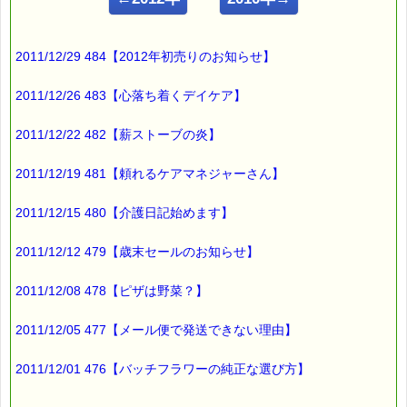
ルコ＠千葉るみこ （主婦、二児の母） でございます。
━━━━━━━━━━━━━━━━━━━━━━━━━━━━━━
2011/12/29 484【2012年初売りのお知らせ】
■ｅパスタイム通信 2011.04.21 VOL.412号
【トイレットペーパーおりがみ】
━━━━━━━━━━━━━━━━━━━━━━━━━━━━━━
2011/12/26 483【心落ち着くデイケア】
久々に行った本屋さんで
2011/12/22 482【薪ストーブの炎】
見つけたのは
2011/12/19 481【頼れるケアマネジャーさん】
『トイレットペーパーおりがみ』
2011/12/15 480【介護日記始めます】
という本です。
2011/12/12 479【歳末セールのお知らせ】
トイレの
トイレットペーパーを
2011/12/08 478【ピザは野菜？】
三角に折るのは
2011/12/05 477【メール便で発送できない理由】
よくやりますが、
2011/12/01 476【バッチフラワーの純正な選び方】
三角に折るかわりに