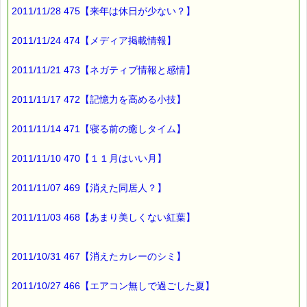
ハートや兜、
2011/11/28 475【来年は休日が少ない？】
風車や鶴
といった
2011/11/24 474【メディア掲載情報】
おりがみ作品に
2011/11/21 473【ネガティブ情報と感情】
してしまう方法を
紹介してくれる本です。
2011/11/17 472【記憶力を高める小技】
2011/11/14 471【寝る前の癒しタイム】
動画がありますので
ご覧下さい。
2011/11/10 470【１１月はいい月】
→http://www.amazon.co.jp/gp/mpd/permalink/mCB8O98YVF0M7/ref
2011/11/07 469【消えた同居人？】
トイレの
トイレットペーパーが
2011/11/03 468【あまり美しくない紅葉】
ハートや鶴になっていたら
2011/10/31 467【消えたカレーのシミ】
楽しいですよね
2011/10/27 466【エアコン無しで過ごした夏】
でも、