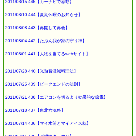
2011/08/15 445【カーナビで感動】
最後まで読んでいただきありがとうございます。
お客様からのご投稿もお待ちしております。
*****@pass-thyme.com
2011/08/10 444【夏期休暇のお知らせ】
2011/08/08 443【再開して再会】
■メルマガ読者だけの eクーポン券 プレゼント
━━━━━━━━☆
2011/08/04 442【たぶん我が家の守り神】
★★★★★★★★★★★★★★★★★★★★★★★★★★★★★★
ｅクーポン：****-******
有効期限 ：2011/04/28(木)まで
2011/08/01 441【人物を当てるwebサイト】
タイプ ：くじタイプ★高確率★
───────────────────────────────
バッチフラワーレメディ・レスキュークリーム１本当毎に
2011/07/28 440【光熱費激減料理法】
200円（1等）～50円（3等）の範囲内で割引きになります。
割引き金額は、買い物カゴで内容確認する際に決定します。
2011/07/25 439【ピークエンドの法則】
当たる確率は（★1等：10% ★2等：20% ★3等：70%）で
す。
2011/07/21 438【エアコンを切るより効果的な節電】
※バッチフラワー関連商品・関連書籍、セット商品は対象外で
す。
2011/07/18 437【東北六魂祭】
※1度のご購入につき1枚しかご利用いただけません。
※携帯サイトではご利用いただけません。
詳しくは下記サイトをご覧ください。
2011/07/14 436【マイ水筒とマイアイス枕】
→https://pass-thyme.com/info/#coupon