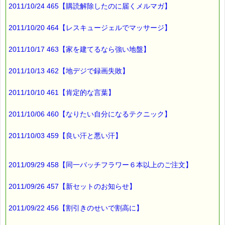
2011/10/24 465【購読解除したのに届くメルマガ】
使うのが
もったいない・・・
2011/10/20 464【レスキュージェルでマッサージ】
2011/10/17 463【家を建てるなら強い地盤】
ところで、
災害時に役立つ
2011/10/13 462【地デジで録画失敗】
レスキューのセット商品の
2011/10/10 461【肯定的な言葉】
緊急セール継続中です。
4月30日 までです。
2011/10/06 460【なりたい自分になるテクニック】
■本日のオススメ情報
2011/10/03 459【良い汗と悪い汗】
━━━━━━━━━━━━━━━━━━━━☆
▼災害時に役立つレスキュー・セット 緊急セール ？？% off
http*://www.pass-thyme.com/special/***********
2011/09/29 458【同一バッチフラワー６本以上のご注文】
2011/09/26 457【新セットのお知らせ】
▼災害や事故で傷ついてしまった心のケアに役立ちます
https://pass-thyme.com/fit/p100.asp
2011/09/22 456【割引きのせいで割高に】
▼花粉で不快になった感情を和らげます