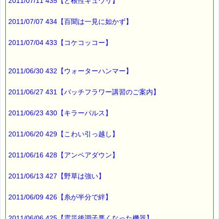
∞∞∞∞∞∞∞∞∞∞∞∞∞∞∞∞∞∞∞∞∞∞∞∞∞∞∞∞∞∞∞∞∞
2011/07/11 435【ど根性キュウリ】
このメールはｅパスタイムをご利用（ご注文、お問い合わせ、プ
レゼント
2011/07/07 434【百聞は一見に如かず】
応募など）していただいたお客様だけにお届けする限定配信メー
ルです。
割引クーポン券のプレゼントや、耳より情報をいち早くお届け致
2011/07/04 433【コケコッコー】
します！
∞∞∞∞∞∞∞∞∞∞∞∞∞∞∞∞∞∞∞∞∞∞∞∞∞∞∞∞∞∞∞∞∞
2011/06/30 432【ウォーターハンマー】
このメールマガジンのバックナンバーはこちらです
→https://pass-thyme.com/special/maga_back2011.asp
2011/06/27 431【バッチフラワー講習のご案内】
購読解除はこちらからできます
→https://pass-thyme.com/special/mailmaga.asp
2011/06/23 430【キラーパルス】
■━━━━━━━━━━━━━━━━━━━━━━━━━━━━━━
バッチフラワー レメディに出会えて良かった！！
2011/06/20 429【こわい引っ越し】
と実感していただくのが私のねがいです。
───────────────────────────────
2011/06/16 428【アンペアダウン】
バッチフラワーレメディ専門店＜ｅパスタイム＞
発行責任者：店長 千葉るみこ
*****@pass-thyme.com
2011/06/13 427【野草は強い】
https://pass-thyme.com/
■━━━━━━━━━━━━━━━━━━━━━━━━━━━━━━
2011/06/09 426【糸が半分で絆】
バックナンバー一覧
2011/06/06 425【震災後調子悪くなった機器】