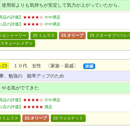
使用前よりも気持ちが安定して気力が上がっていたから。
商品の評価】
★★★★☆
やや満足
お店の評価】
★★★★☆
やや満足
4.セントーリー
20.ミムラス
23.オリーブ
29.スターオブベツレ
レスキューレメディ
.23
１０代 女性 〔家族・親戚〕
事、勉強の 能率アップのため
やる気がでてきた
商品の評価】
★★★★☆
やや満足
お店の評価】
★★★★★
満足
0.ミムラス
23.オリーブ
33.ウォルナット