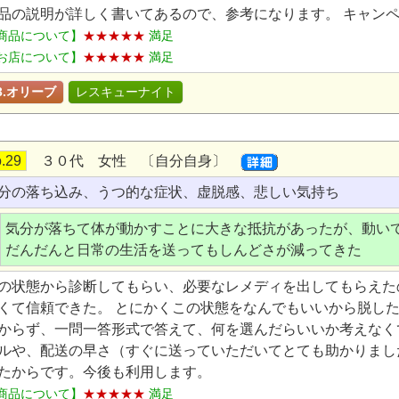
品の説明が詳しく書いてあるので、参考になります。 キャン
商品について】
★★★★★
満足
お店について】
★★★★★
満足
3.オリーブ
レスキューナイト
.29
３０代 女性 〔自分自身〕
分の落ち込み、うつ的な症状、虚脱感、悲しい気持ち
気分が落ちて体が動かすことに大きな抵抗があったが、動い
だんだんと日常の生活を送ってもしんどさが減ってきた
の状態から診断してもらい、必要なレメディを出してもらえた
くて信頼できた。 とにかくこの状態をなんでもいいから脱し
からず、一問一答形式で答えて、何を選んだらいいか考えなく
ルや、配送の早さ（すぐに送っていただいてとても助かりまし
たからです。今後も利用します。
商品について】
★★★★★
満足