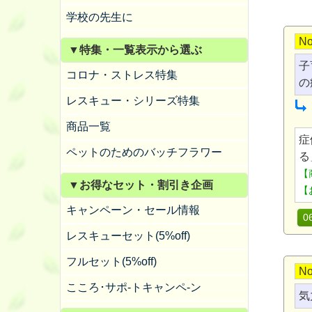
学校の先生に
No
▼特集・一覧表示から選ぶ
子
コロナ・ストレス特集
の
レスキュー・シリーズ特集
商品一覧
症
ペットのためのバッチフラワー
る
【
▼お得なセット・割引き企画
【
キャンペーン・セール情報
0
レスキューセット(5%off)
フルセット(5%off)
No
こころ･サポ-トキャンペ-ン
気