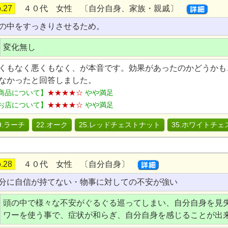
.27
４０代 女性 〔自分自身、家族・親戚〕
の中をすっきりさせるため。
変化無し
くもなく悪くもなく、が本音です。効果があったのかどうかも
なかったと回答しました。
商品について】
★★★★☆
やや満足
お店について】
★★★★☆
やや満足
9.ラーチ
22.オーク
25.レッドチェストナット
35.ホワイトチ
.28
４０代 女性 〔自分自身〕
分に自信が持てない・物事に対しての不安が強い
頭の中で様々な不安がぐるぐる巡ってしまい、自分自身を見
ワーを使う事で、症状が和らぎ、自分自身を感じることが出