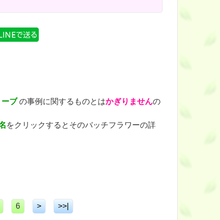
リーブ
の事例に関するものとは
かぎりません
の
名
をクリックするとそのバッチフラワーの詳
）
6
>
>>|