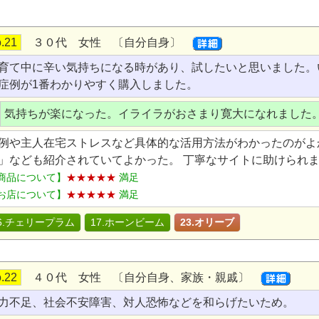
.21
３０代 女性 〔自分自身〕
育て中に辛い気持ちになる時があり、試したいと思いました。
症例が1番わかりやすく購入しました。
気持ちが楽になった。イライラがおさまり寛大になれました
例や主人在宅ストレスなど具体的な活用方法がわかったのがよ
」なども紹介されていてよかった。 丁寧なサイトに助けられ
商品について】
★★★★★
満足
お店について】
★★★★★
満足
6.チェリープラム
17.ホーンビーム
23.オリーブ
.22
４０代 女性 〔自分自身、家族・親戚〕
力不足、社会不安障害、対人恐怖などを和らげたいため。