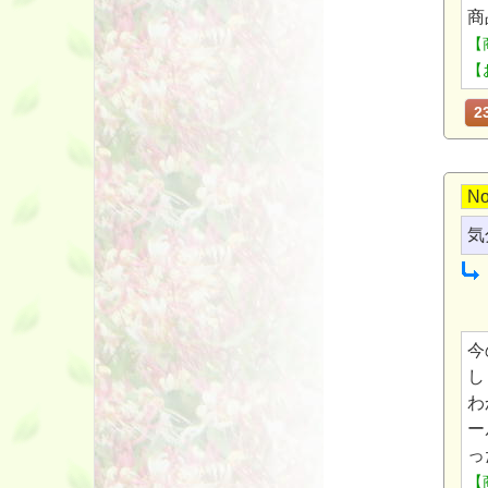
商
【
【
2
No
気
今
し
わ
ー
っ
【