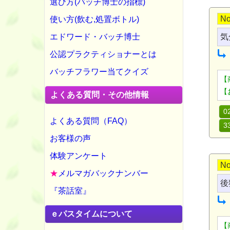
選び方(バッチ博士の指標)
No
使い方(飲む,処置ボトル)
エドワード・バッチ博士
気
公認プラクティショナーとは
バッチフラワー当てクイズ
【
【
よくある質問・その他情報
0
よくある質問（FAQ）
3
お客様の声
体験アンケート
No
★
メルマガバックナンバー
後
『茶話室』
ｅパスタイムについて
【