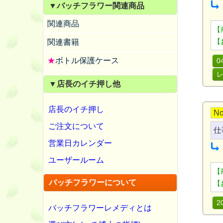
▼バッチフラワー関連商品
関連商品
【
【
関連書籍
★
ボトル保護ケース
0
▼店長のイチ押し他
店長のイチ押し
No
ご注文について
仕
営業日カレンダー
ユーザールーム
【
バッチフラワーについて
【
2
バッチフラワーレメディとは