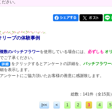
ください。
オリーブの体験事例
複数のバッチフラワー
を使用している場合には、
必ずしも
オ
でご了承ください。
をクリックするとアンケートの詳細を、
バッチフラワー
細を表示します。
アンケートにご協力頂いたお客様の善意に感謝致します。
総数：141件（全15頁
|<<
<
1
2
3
4
5