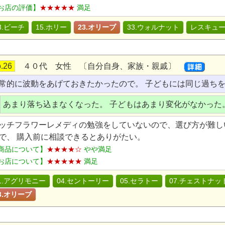
お店の評価】
★★★★★
満足
3.ビーチ
15.ホリー
23.オリーブ
33.ウォルナット
レスキュ
.26
４０代 女性 〔自分自身、家族・親戚〕
常的に波動をあげておきたかったので。 子どもには同じ過ち
あまり落ち込まなくなった。 子どもはあまり変化がなかった
ッチフラワーレメディの勉強をしていないので、選び方が難し
で、 購入前に相談できるとありがたい。
商品について】
★★★★☆
やや満足
お店について】
★★★★★
満足
1.アグリモニー
04.セントーリー
05.セラトー
07.チェストナッ
3.オリーブ