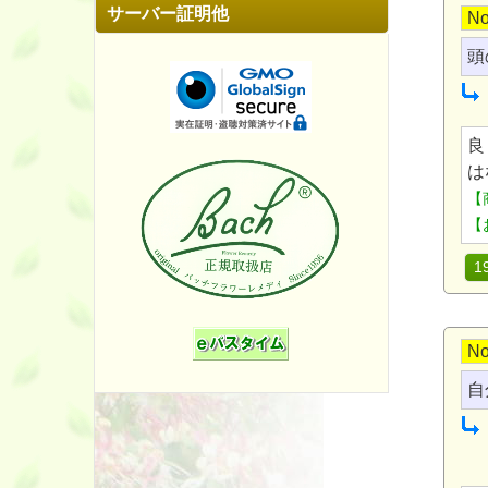
サーバー証明他
No
頭
良
は
【
【
1
No
自