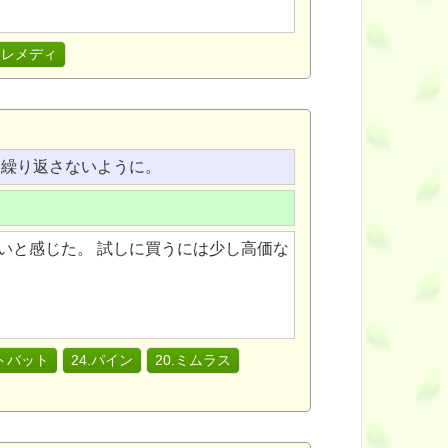
ーレメディ
を繰り返さないように。
。
いと感じた。 試しに買うには少し高価な
トバット
24.パイン
20.ミムラス