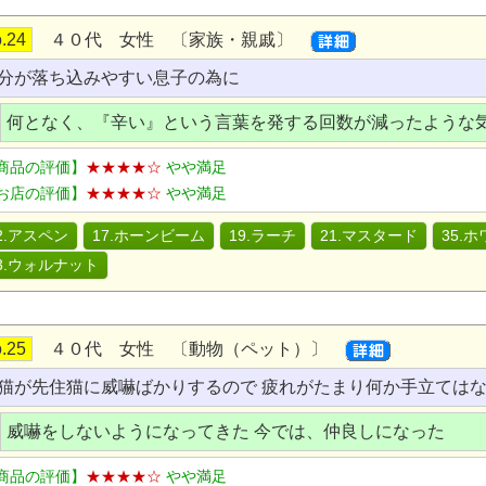
.24
４０代 女性 〔家族・親戚〕
分が落ち込みやすい息子の為に
何となく、『辛い』という言葉を発する回数が減ったような
商品の評価】
★★★★☆
やや満足
お店の評価】
★★★★☆
やや満足
2.アスペン
17.ホーンビーム
19.ラーチ
21.マスタード
35.
3.ウォルナット
.25
４０代 女性 〔動物（ペット）〕
猫が先住猫に威嚇ばかりするので 疲れがたまり何か手立ては
威嚇をしないようになってきた 今では、仲良しになった
商品の評価】
★★★★☆
やや満足