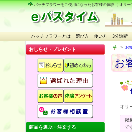
バッチフラワーをご使用になったお客様の体験
【 オリー
バッチフラワーとは
選び方
使い方
3分診断
お
おしらせ・プレゼント
お
オリ
掲
商品を選ぶ・注文する
で