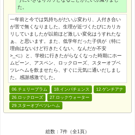
た。
一年前と今では気持ちがだいぶ変わり、人付き合い
が苦で無くなりました。生理が近づくたびにカリカ
リしていましたが以前ほど激しい変化はうすれたな
ぁ、と思います。また、低学年だった子供が（特に
理由はないけど行きたくない、なんだか不安
>_<;;）と、学校に行きたがらなくなった時期にホー
ムビーン、アスペン、ロックローズ、スターオブベ
ツレヘムを飲ませたら、すぐに元気に通いだしまし
た。感謝感激でした。
06.チェリープラム
18.インパチェンス
12.ゲンチアナ
26.ロックローズ
27.ロックウォーター
29.スターオブベツレヘム
総数：7件（全1頁）