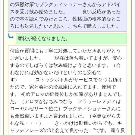
の気鬱対策でプラクティショナーさんからアドバイ
スを受け飲み始めました。 良い反応があった
ので本を読んでみたところ、性格面の根本的なとこ
ろにも対処したいと思い、こちらで購入しました。
症状が軽くなりました。
何度か質問にも丁寧に対処していただきありがとう
ございました。 現在は落ち着いてますが、安心
するのでしばらくは飲み続けようと思います。（合
わなければ効かないだけというのも安心で
す） ストックボトルがサービスで２つも頂け
たので、家と会社の冷蔵庫に入れてます。便利で
す。 初めアロマの延長位しか知識がありませんでし
た。（アロマがはちみつなら フラワーレメディは
ローヤルゼリー？位に）プラクティショナーさんに
も全然違いますよと言われました。（今更ながら失
礼な私・・・） きっかけは勘違いからでも、キ
ャッチフレーズの”出会えて良かった！”です。 違う反