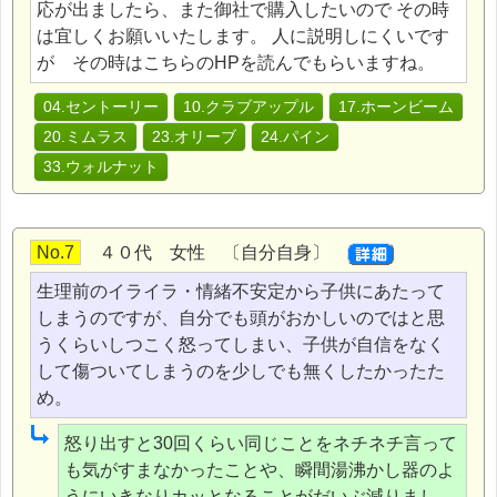
応が出ましたら、また御社で購入したいので その時
は宜しくお願いいたします。 人に説明しにくいです
が その時はこちらのHPを読んでもらいますね。
04.セントーリー
10.クラブアップル
17.ホーンビーム
20.ミムラス
23.オリーブ
24.パイン
33.ウォルナット
No.7
４０代 女性 〔自分自身〕
生理前のイライラ・情緒不安定から子供にあたって
しまうのですが、自分でも頭がおかしいのではと思
うくらいしつこく怒ってしまい、子供が自信をなく
して傷ついてしまうのを少しでも無くしたかったた
め。
怒り出すと30回くらい同じことをネチネチ言って
も気がすまなかったことや、瞬間湯沸かし器のよ
うにいきなりカッとなることがだいぶ減りまし