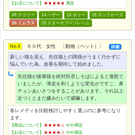
【お店について】
★★★★★
満足
08.チコリー
14.ヘザー
15.ホリー
26.ロックローズ
20.ミムラス
29.スターオブベツレヘム
No.4
６０代 女性 〔動物（ペット）〕
新しい猫を迎え、先住猫との関係がうまく行かずに
悩んでいた為、改善を期待して始めました。
先住猫が後輩猫を絶対拒否しそばによると激怒て
いましたが、薄皮を剥くような変化がですご、鼻
チョンあいさつをすることがあります。それ以上
近づくとまだ嫌みたいで威嚇します。
各レメディを比較検討しやすく選ぶのに参考になり
ます。
【商品について】
★★★★☆
やや満足
【お店について】
★★★★☆
やや満足