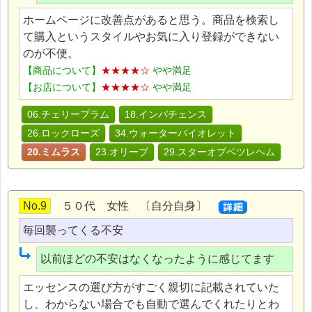
ホームページに改善点があると思う。商品を検索し
て購入というスタイルやお気に入り登録ができない
のが不便。
【商品について】
★★★★☆
やや満足
【お店について】
★★★★☆
やや満足
06.チェリープラム
18.インパチェンス
26.ロックローズ
34.ウォーターバイオレット
20.ミムラス
23.オリーブ
29.スターオブベツレヘム
No.9
５０代 女性 〔自分自身〕
毎回襲ってくる不安
以前ほどの不安はなくなったように感じてます
エッセンスの選び方がすごく親切に記載されていた
し、わからない場合でも自動で選んでくれたりとわ