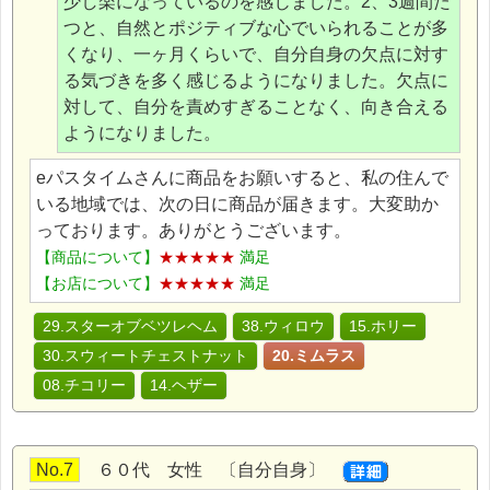
少し楽になっているのを感じました。2、3週間た
つと、自然とポジティブな心でいられることが多
くなり、一ヶ月くらいで、自分自身の欠点に対す
る気づきを多く感じるようになりました。欠点に
対して、自分を責めすぎることなく、向き合える
ようになりました。
eパスタイムさんに商品をお願いすると、私の住んで
いる地域では、次の日に商品が届きます。大変助か
っております。ありがとうございます。
【商品について】
★★★★★
満足
【お店について】
★★★★★
満足
29.スターオブベツレヘム
38.ウィロウ
15.ホリー
30.スウィートチェストナット
20.ミムラス
08.チコリー
14.ヘザー
No.7
６０代 女性 〔自分自身〕