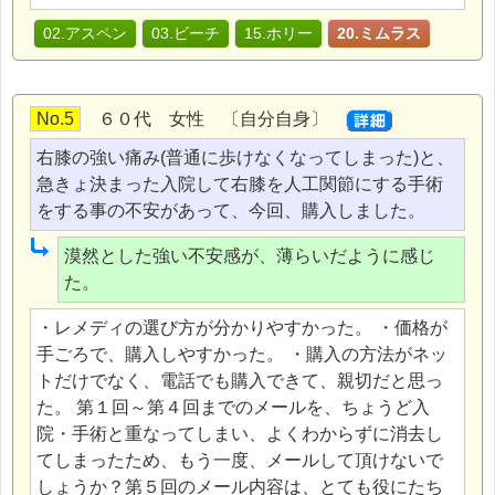
02.アスペン
03.ビーチ
15.ホリー
20.ミムラス
No.5
６０代 女性 〔自分自身〕
右膝の強い痛み(普通に歩けなくなってしまった)と、
急きょ決まった入院して右膝を人工関節にする手術
をする事の不安があって、今回、購入しました。
漠然とした強い不安感が、薄らいだように感じ
た。
・レメディの選び方が分かりやすかった。 ・価格が
手ごろで、購入しやすかった。 ・購入の方法がネッ
トだけでなく、電話でも購入できて、親切だと思っ
た。 第１回～第４回までのメールを、ちょうど入
院・手術と重なってしまい、よくわからずに消去し
てしまったため、もう一度、メールして頂けないで
しょうか？第５回のメール内容は、とても役にたち