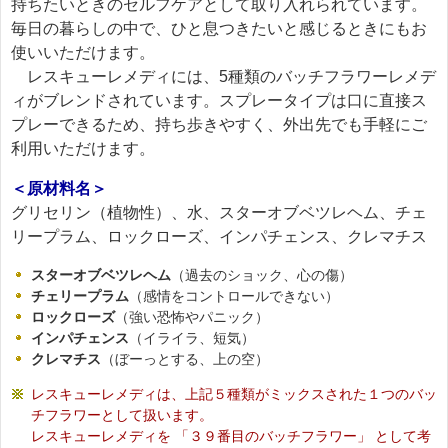
持ちたいときのセルフケアとして取り入れられています。
毎日の暮らしの中で、ひと息つきたいと感じるときにもお
使いいただけます。
レスキューレメディには、5種類のバッチフラワーレメデ
ィがブレンドされています。スプレータイプは口に直接ス
プレーできるため、持ち歩きやすく、外出先でも手軽にご
利用いただけます。
＜原材料名＞
グリセリン（植物性）、水、スターオブベツレヘム、チェ
リープラム、ロックローズ、インパチェンス、クレマチス
スターオブベツレヘム
（過去のショック、心の傷）
チェリープラム
（感情をコントロールできない）
ロックローズ
（強い恐怖やパニック）
インパチェンス
（イライラ、短気）
クレマチス
（ぼーっとする、上の空）
レスキューレメディは、上記５種類がミックスされた１つのバッ
チフラワーとして扱います。
レスキューレメディを 「３９番目のバッチフラワー」 として考