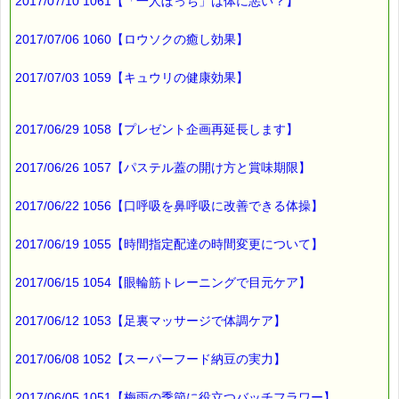
？円（1等）～50円（3等）の範囲内で割引きになります。
2017/07/10 1061【「一人ぼっち」は体に悪い？】
割引き金額は、買い物カゴで内容確認する際に決定します。
当たる確率は（1等：5% 2等：10% 3等：85%）です。
2017/07/06 1060【ロウソクの癒し効果】
※バッチフラワー関連商品・関連書籍、セット商品は対象外で
す。
2017/07/03 1059【キュウリの健康効果】
※単品でも「こころ・サポート」などの割引き商品は対象外で
す。
※1度のご購入につき1回しかご利用いただけません。
2017/06/29 1058【プレゼント企画再延長します】
詳しくは下記サイトをご覧ください。
https://pass-thyme.com/subcon/eCoupon.asp
2017/06/26 1057【パステル蓋の開け方と賞味期限】
∞∞∞∞∞∞∞∞∞∞∞∞∞∞∞
このメールは、ｅパスタイムをご利用（ご注文、お問合せ、プレ
2017/06/22 1056【口呼吸を鼻呼吸に改善できる体操】
ゼント
応募など）していただいたお客様だけにお届けする限定メールで
す。
2017/06/19 1055【時間指定配達の時間変更について】
割引クーポンのプレゼントや、耳より情報をいち早くお届け致し
ます！
2017/06/15 1054【眼輪筋トレーニングで目元ケア】
∞∞∞∞∞∞∞∞∞∞∞∞∞∞∞
ｅパスタイム通信のバックナンバーはこちらです
2017/06/12 1053【足裏マッサージで体調ケア】
https://pass-thyme.com/special/maga_back2017.asp
2017/06/08 1052【スーパーフード納豆の実力】
配信解除はこちらからできます
https://pass-thyme.com/special/mailmaga.asp
2017/06/05 1051【梅雨の季節に役立つバッチフラワー】