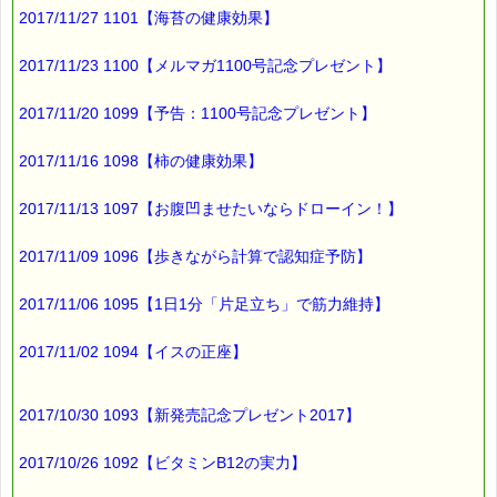
2017/11/27 1101【海苔の健康効果】
食べる量としては、
2017/11/23 1100【メルマガ1100号記念プレゼント】
サバやサケなどの大きめの切り身を
2017/11/20 1099【予告：1100号記念プレゼント】
毎日食べると良いそうです。
サンマであれば１尾弱を食べると
2017/11/16 1098【柿の健康効果】
良いそうです。
2017/11/13 1097【お腹凹ませたいならドローイン！】
最近では、
2017/11/09 1096【歩きながら計算で認知症予防】
魚介類を食べる人が
減っているそうですので、
2017/11/06 1095【1日1分「片足立ち」で筋力維持】
うつ病リスクは高くなっている
2017/11/02 1094【イスの正座】
ということになりますね (-_-;)
2017/10/30 1093【新発売記念プレゼント2017】
魚介類が不足している場合は、
缶詰や加工食品、
2017/10/26 1092【ビタミンB12の実力】
サプリメント等で補っても