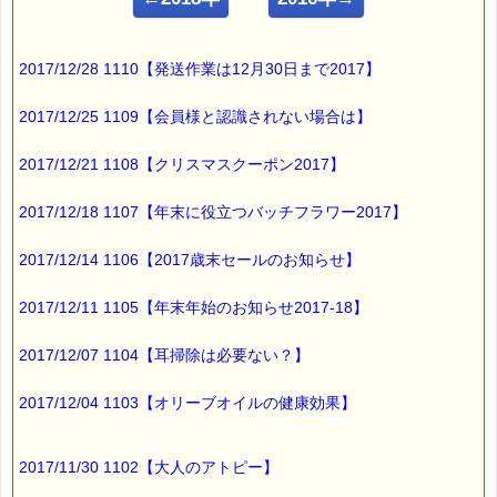
■ｅパスタイム通信 2017.09.28 VOL.1084号
【うつ病リスク低下させる魚介類】
━━━━━━━━━━━━━━━━
2017/12/28 1110【発送作業は12月30日まで2017】
国立がん研究センターと
慶応大のチームが
2017/12/25 1109【会員様と認識されない場合は】
1181人を
2017/12/21 1108【クリスマスクーポン2017】
25年間追跡調査した結果
2017/12/18 1107【年末に役立つバッチフラワー2017】
青魚などの魚介をよく食べる人は、
2017/12/14 1106【2017歳末セールのお知らせ】
あまり食べない人より
うつ病になる危険性が低い
2017/12/11 1105【年末年始のお知らせ2017-18】
ということがわかったそうです (^o^)
2017/12/07 1104【耳掃除は必要ない？】
2017/12/04 1103【オリーブオイルの健康効果】
オメガ３脂肪酸に分類される脂肪酸の
摂取量が多いと
2017/11/30 1102【大人のアトピー】
うつ病の発症率が低くなる
傾向があるんだとか・・・