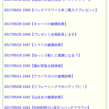
■━━━━━━━━━━━━━━■
バッチフラワーレメディに出会えて良かった！！
2017/06/01 1050【バッチフラワー２本ご購入でプレゼント】
と実感していただくのが私たちのねがいです。
──────────────
バッチフラワーレメディ専門店＜ｅパスタイム＞
発行責任者：店長 千葉るみこ
2017/05/29 1049【キャベツの健康効果】
*****@pass-thyme.com
https://pass-thyme.com/
2017/05/25 1048【プレゼント企画延長します】
■━━━━━━━━━━━━━━■
バックナンバー一覧
2017/05/22 1047【トマトの健康効果】
2017/05/18 1046【ゆっくり動くと健康になる？】
2017/05/15 1045【脳が若返る指体操】
2017/05/11 1044【アスパラガスの健康効果】
2017/05/08 1043【リフレーミングでポジティブに！】
2017/05/04 1042【山歩きの健康効果】
2017/05/01 1041【GW休明けに役立つバッチフラワー】