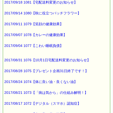
2017/09/18 1081【宅配送料変更のお知らせ】
▼あなたにぴったりのバッチフラワーが見つかる－選び方ガイド
https://pass-thyme.com/guide/info.asp
2017/09/14 1080【秋に役立つバッチフラワー】
■オススメの講座情報 ━━━━☆
2017/09/11 1079【笑顔の健康効果】
▼バッチフラワー入門講座
https://pass-thyme.com/office/intro1.asp
2017/09/07 1078【カレーの健康効果】
★Facebookにも講座情報があります。
2017/09/04 1077【こわい睡眠負債】
https://www.facebook.com/pass.thyme.bach.flower
■宅配送料値上げについて ━━☆
2017/08/31 1076【10月1日宅配送料変更のお知らせ】
10月1日
2017/08/28 1075【プレゼント企画31日終了です！】
ヤマト運輸の宅急便が
値上げされます。
2017/08/24 1074【体に良い油・良くない油】
それに伴い
ｅパスタイムの送料も
2017/08/21 1073【「病は気から」の仕組み解明！】
値上げされます。
詳しくは、下記ページをご覧ください。
2017/08/17 1072【デジタル（スマホ）認知症】
https://pass-thyme.com/info/#takuhai2017