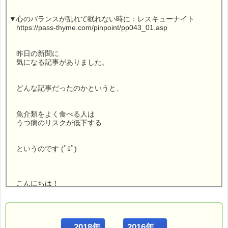
▼心のバランスが乱れて眠れない時に：レスキューナイト
https://pass-thyme.com/pinpoint/pp043_01.asp
昨日の新聞に
気になる記事がありました。
どんな記事だったのかというと、
魚介類をよく食べる人は
うつ病のリスクが低下する
というのです (ﾟﾛﾟ)
こんにちは！
ｅパスタイム店長の
ルコ＠千葉るみこ （主婦、二児の母） でございます。
←2018年
2016年→
━━━━━━━━━━━━━━━━