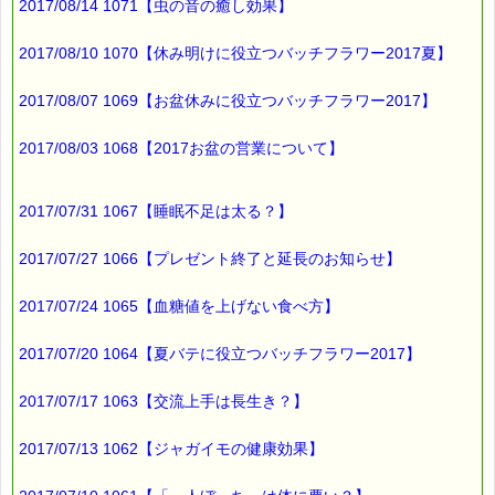
2017/08/14 1071【虫の音の癒し効果】
■編集後記 ━━━━━━━━━☆
2017/08/10 1070【休み明けに役立つバッチフラワー2017夏】
最近の我が家の食卓には
2017/08/07 1069【お盆休みに役立つバッチフラワー2017】
魚介類が上がる機会が
少なくなっていました。
2017/08/03 1068【2017お盆の営業について】
これを機に、
増やしていきたいと思います (^^;)
2017/07/31 1067【睡眠不足は太る？】
2017/07/27 1066【プレゼント終了と延長のお知らせ】
最後まで読んでいただきありがとうございます。
お客様からのご投稿もお待ちしております。
2017/07/24 1065【血糖値を上げない食べ方】
*****@pass-thyme.com
■ｅクーポン券 プレゼント ━━☆
2017/07/20 1064【夏バテに役立つバッチフラワー2017】
★★★★★★★★★★★★★★★★
2017/07/17 1063【交流上手は長生き？】
ｅクーポン：****-******
有効期限 ：2017/10/05(木)まで
タイプ ：くじタイプ
2017/07/13 1062【ジャガイモの健康効果】
────────────────
バッチフラワーレメディ・レスキュークリーム１本当毎に