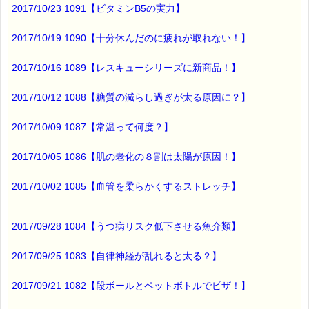
2017/10/23 1091【ビタミンB5の実力】
良いそうです。
2017/10/19 1090【十分休んだのに疲れが取れない！】
ところで、
2017/10/16 1089【レスキューシリーズに新商品！】
うつ病の大きな原因の一つに
2017/10/12 1088【糖質の減らし過ぎが太る原因に？】
ストレスがありますので、
2017/10/09 1087【常温って何度？】
ストレスケアも大切ですね。
2017/10/05 1086【肌の老化の８割は太陽が原因！】
ストレスケアには、
2017/10/02 1085【血管を柔らかくするストレッチ】
こちらが、お役に立ちますよ (*^_^*)
■本日のオススメ情報 ━━━━☆
2017/09/28 1084【うつ病リスク低下させる魚介類】
▼ストレスケアに役立つレスキューシリーズ特集ページ
2017/09/25 1083【自律神経が乱れると太る？】
https://pass-thyme.com/special/rescue_series.asp
▼お得なバッチフラワー・レスキューセット
2017/09/21 1082【段ボールとペットボトルでピザ！】
https://pass-thyme.com/shopping/set.asp