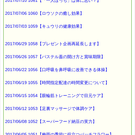
──────────────
2017/07/10 1061【「一人ぼっち」は体に悪い？】
バッチフラワーレメディ専門店＜ｅパスタイム＞
発行責任者：店長 千葉るみこ
2017/07/06 1060【ロウソクの癒し効果】
*****@pass-thyme.com
https://pass-thyme.com/
■━━━━━━━━━━━━━━■
2017/07/03 1059【キュウリの健康効果】
バックナンバー一覧
2017/06/29 1058【プレゼント企画再延長します】
2017/06/26 1057【パステル蓋の開け方と賞味期限】
2017/06/22 1056【口呼吸を鼻呼吸に改善できる体操】
2017/06/19 1055【時間指定配達の時間変更について】
2017/06/15 1054【眼輪筋トレーニングで目元ケア】
2017/06/12 1053【足裏マッサージで体調ケア】
2017/06/08 1052【スーパーフード納豆の実力】
2017/06/05 1051【梅雨の季節に役立つバッチフラワー】