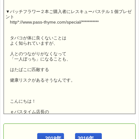
▼バッチフラワー２本ご購入者にレスキューパステル１個プレゼ
ント
http*://www.pass-thyme.com/special/***********
タバコが体に良くないことは
よく知られていますが、
人とのつながりがなくなって
「一人ぼっち」になることも、
はたばこに匹敵する
健康リスクがあるそうなんです。
こんにちは！
ｅパスタイム店長の
ルコ＠千葉るみこ （主婦、二児の母） でございます。
━━━━━━━━━━━━━━━━
■ｅパスタイム通信 2017.07.10 VOL.1061号
←2018年
2016年→
【「一人ぼっち」は体に悪い？】