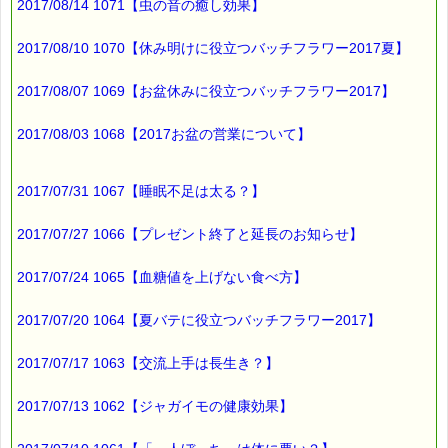
2017/08/14 1071【虫の音の癒し効果】
※バッチフラワー関連商品・関連書籍、セット商品は対象外で
す。
※単品でも「こころ・サポート」などの割引き商品は対象外で
2017/08/10 1070【休み明けに役立つバッチフラワー2017夏】
す。
※1度のご購入につき1回しかご利用いただけません。
2017/08/07 1069【お盆休みに役立つバッチフラワー2017】
詳しくは下記サイトをご覧ください。
→https://pass-thyme.com/subcon/eCoupon.asp
2017/08/03 1068【2017お盆の営業について】
∞∞∞∞∞∞∞∞∞∞∞∞∞∞∞
このメールは、ｅパスタイムをご利用（ご注文、お問合せ、プレ
ゼント
2017/07/31 1067【睡眠不足は太る？】
応募など）していただいたお客様だけにお届けする限定メールで
す。
割引クーポンのプレゼントや、耳より情報をいち早くお届け致し
2017/07/27 1066【プレゼント終了と延長のお知らせ】
ます！
∞∞∞∞∞∞∞∞∞∞∞∞∞∞∞
2017/07/24 1065【血糖値を上げない食べ方】
ｅパスタイム通信のバックナンバーはこちらです
→https://pass-thyme.com/special/maga_back2017.asp
2017/07/20 1064【夏バテに役立つバッチフラワー2017】
配信解除はこちらからできます
2017/07/17 1063【交流上手は長生き？】
→https://pass-thyme.com/special/mailmaga.asp
■━━━━━━━━━━━━━━■
2017/07/13 1062【ジャガイモの健康効果】
バッチフラワーレメディに出会えて良かった！！
と実感していただくのが私たちのねがいです。