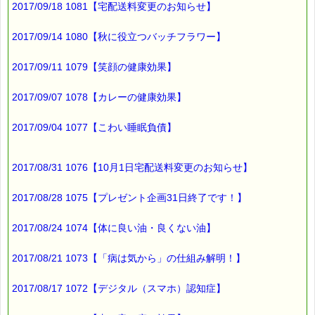
2017/09/18 1081【宅配送料変更のお知らせ】
今年は、
３種類の方法で
2017/09/14 1080【秋に役立つバッチフラワー】
漬けてみました。
2017/09/11 1079【笑顔の健康効果】
どれも
初めての試みです。
2017/09/07 1078【カレーの健康効果】
2017/09/04 1077【こわい睡眠負債】
最後まで読んでいただきありがとうございます。
お客様からのご投稿もお待ちしております。
*****@pass-thyme.com
2017/08/31 1076【10月1日宅配送料変更のお知らせ】
■ｅクーポン券 プレゼント ━━☆
2017/08/28 1075【プレゼント企画31日終了です！】
★★★★★★★★★★★★★★★★
ｅクーポン：****-******
有効期限 ：2017/07/17(月)まで
2017/08/24 1074【体に良い油・良くない油】
タイプ ：くじタイプ
────────────────
2017/08/21 1073【「病は気から」の仕組み解明！】
バッチフラワーレメディ・レスキュークリーム１本当毎に
？円（1等）～50円（3等）の範囲内で割引きになります。
割引き金額は、買い物カゴで内容確認する際に決定します。
2017/08/17 1072【デジタル（スマホ）認知症】
当たる確率は（1等：5% 2等：10% 3等：85%）です。