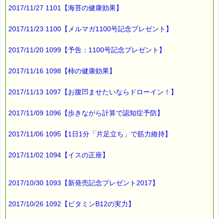
スポーツクラブのような
2017/11/27 1101【海苔の健康効果】
コミュニティーに属していると
人とのつながりが生まれます。
2017/11/23 1100【メルマガ1100号記念プレゼント】
そこから、楽しみや役割が生じ、
2017/11/20 1099【予告：1100号記念プレゼント】
やりがいや生きがいにつながって
2017/11/16 1098【柿の健康効果】
元気になる。
2017/11/13 1097【お腹凹ませたいならドローイン！】
ということらしいです。
2017/11/09 1096【歩きながら計算で認知症予防】
健康のために
2017/11/06 1095【1日1分「片足立ち」で筋力維持】
運動することは大切だと思いますが、
コミュニティーに属することも
2017/11/02 1094【イスの正座】
健康に大きく影響するんですね。
2017/10/30 1093【新発売記念プレゼント2017】
ところで、
2017/10/26 1092【ビタミンB12の実力】