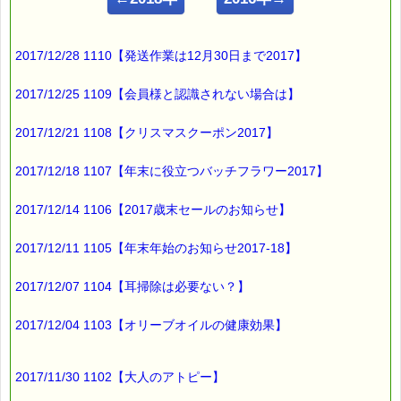
━━━━━━━━━━━━━━━━
人とのつながりがない
2017/12/28 1110【発送作業は12月30日まで2017】
「一人ぼっち」の状態にある人は
2017/12/25 1109【会員様と認識されない場合は】
不健康になりやすいという
2017/12/21 1108【クリスマスクーポン2017】
研究結果があるそうです。
2017/12/18 1107【年末に役立つバッチフラワー2017】
健康のために
スポーツをしている人は
2017/12/14 1106【2017歳末セールのお知らせ】
たくさんいると思いますが、
2017/12/11 1105【年末年始のお知らせ2017-18】
スポーツクラブに入らないで
一人で黙々と運動している人より
2017/12/07 1104【耳掃除は必要ない？】
スポーツクラブに入っているけど、
あまり運動しない人の方が
2017/12/04 1103【オリーブオイルの健康効果】
健康で長生きなんだそうです。
2017/11/30 1102【大人のアトピー】