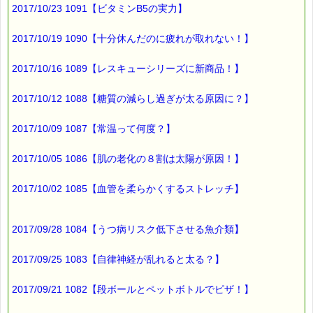
あるそうです。
2017/10/23 1091【ビタミンB5の実力】
そうならないために、
2017/10/19 1090【十分休んだのに疲れが取れない！】
スマホやパソコンを
2017/10/16 1089【レスキューシリーズに新商品！】
長時間使用しないこと
が一番ですね (^^)
2017/10/12 1088【糖質の減らし過ぎが太る原因に？】
2017/10/09 1087【常温って何度？】
ところで、
精神面での支援が必要と感じたら、
2017/10/05 1086【肌の老化の８割は太陽が原因！】
こちらが、役に立つと思いますよ (*^_^*)
2017/10/02 1085【血管を柔らかくするストレッチ】
■本日のオススメ情報 ━━━━☆
▼ストレスケアに役立つレスキューシリーズ特集ページ
2017/09/28 1084【うつ病リスク低下させる魚介類】
https://pass-thyme.com/special/rescue_series.asp
2017/09/25 1083【自律神経が乱れると太る？】
▼あなたにぴったりのバッチフラワーが見つかる－選び方ガイド
https://pass-thyme.com/guide/info.asp
2017/09/21 1082【段ボールとペットボトルでピザ！】
■オススメの講座情報 ━━━━☆