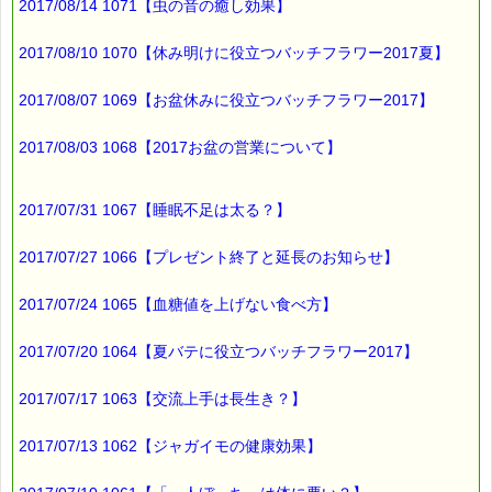
2017/08/14 1071【虫の音の癒し効果】
★★★★★★★★★★★★★★★★
ｅクーポン：****-******
2017/08/10 1070【休み明けに役立つバッチフラワー2017夏】
有効期限 ：2017/08/24(木)まで
タイプ ：くじタイプ
2017/08/07 1069【お盆休みに役立つバッチフラワー2017】
────────────────
バッチフラワーレメディ・レスキュークリーム１本当毎に
？円（1等）～50円（3等）の範囲内で割引きになります。
2017/08/03 1068【2017お盆の営業について】
割引き金額は、買い物カゴで内容確認する際に決定します。
当たる確率は（1等：5% 2等：10% 3等：85%）です。
2017/07/31 1067【睡眠不足は太る？】
※バッチフラワー関連商品・関連書籍、セット商品は対象外で
す。
※単品でも「こころ・サポート」などの割引き商品は対象外で
2017/07/27 1066【プレゼント終了と延長のお知らせ】
す。
※1度のご購入につき1回しかご利用いただけません。
2017/07/24 1065【血糖値を上げない食べ方】
詳しくは下記サイトをご覧ください。
https://pass-thyme.com/subcon/eCoupon.asp
2017/07/20 1064【夏バテに役立つバッチフラワー2017】
∞∞∞∞∞∞∞∞∞∞∞∞∞∞∞
このメールは、ｅパスタイムをご利用（ご注文、お問合せ、プレ
2017/07/17 1063【交流上手は長生き？】
ゼント
応募など）していただいたお客様だけにお届けする限定メールで
す。
2017/07/13 1062【ジャガイモの健康効果】
割引クーポンのプレゼントや、耳より情報をいち早くお届け致し
ます！