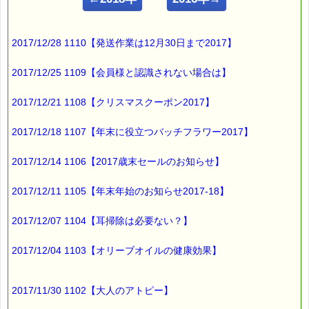
ｅパスタイム店長の
ルコ＠千葉るみこ （主婦、二児の母） でございます。
2017/12/28 1110【発送作業は12月30日まで2017】
━━━━━━━━━━━━━━━━
■ｅパスタイム通信 2017.08.17 VOL.1072号
2017/12/25 1109【会員様と認識されない場合は】
【デジタル（スマホ）認知症】
━━━━━━━━━━━━━━━━
2017/12/21 1108【クリスマスクーポン2017】
スマートフォン、
パソコン、
2017/12/18 1107【年末に役立つバッチフラワー2017】
タブレット
2017/12/14 1106【2017歳末セールのお知らせ】
といったデジタル機器を
過度に使用する生活を送っていると
2017/12/11 1105【年末年始のお知らせ2017-18】
認知症に似た症状に
なることがあるそうなんです (゜O゜;
2017/12/07 1104【耳掃除は必要ない？】
2017/12/04 1103【オリーブオイルの健康効果】
スマホやパソコンを通して
あまりに多くの情報に
2017/11/30 1102【大人のアトピー】
触れ続けることで