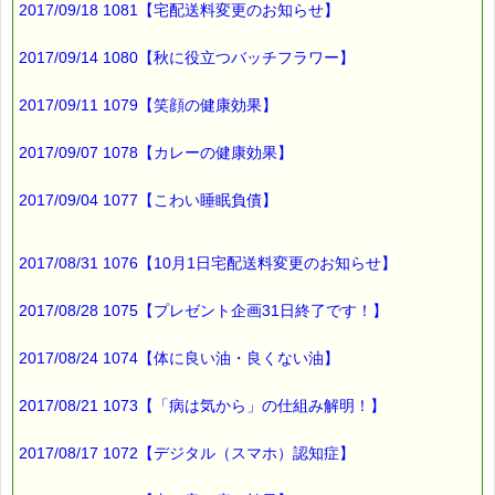
2017/09/18 1081【宅配送料変更のお知らせ】
▼バッチフラワー入門講座
https://pass-thyme.com/office/intro1.asp
2017/09/14 1080【秋に役立つバッチフラワー】
★Facebookにも講座情報があります。
2017/09/11 1079【笑顔の健康効果】
https://www.facebook.com/pass.thyme.bach.flower
2017/09/07 1078【カレーの健康効果】
■編集後記 ━━━━━━━━━☆
2017/09/04 1077【こわい睡眠負債】
12日から16日まで
休ませて頂きましたが、
本日から通常営業に戻っております。
2017/08/31 1076【10月1日宅配送料変更のお知らせ】
休み期間中に頂いたご注文は
2017/08/28 1075【プレゼント企画31日終了です！】
本日から発送する予定です。
2017/08/24 1074【体に良い油・良くない油】
2017/08/21 1073【「病は気から」の仕組み解明！】
最後まで読んでいただきありがとうございます。
お客様からのご投稿もお待ちしております。
*****@pass-thyme.com
2017/08/17 1072【デジタル（スマホ）認知症】
■ｅクーポン券 プレゼント ━━☆