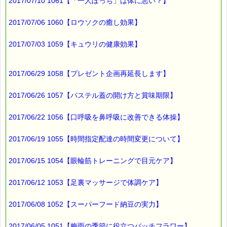
∞∞∞∞∞∞∞∞∞∞∞∞∞∞∞
2017/07/10 1061【「一人ぼっち」は体に悪い？】
ｅパスタイム通信のバックナンバーはこちらです
2017/07/06 1060【ロウソクの癒し効果】
https://pass-thyme.com/special/maga_back2017.asp
配信解除はこちらからできます
2017/07/03 1059【キュウリの健康効果】
https://pass-thyme.com/special/mailmaga.asp
■━━━━━━━━━━━━━━■
2017/06/29 1058【プレゼント企画再延長します】
バッチフラワーレメディに出会えて良かった！！
と実感していただくのが私たちのねがいです。
──────────────
2017/06/26 1057【パステル蓋の開け方と賞味期限】
バッチフラワーレメディ専門店＜ｅパスタイム＞
発行責任者：店長 千葉るみこ
2017/06/22 1056【口呼吸を鼻呼吸に改善できる体操】
*****@pass-thyme.com
https://pass-thyme.com/
■━━━━━━━━━━━━━━■
2017/06/19 1055【時間指定配達の時間変更について】
バックナンバー一覧
2017/06/15 1054【眼輪筋トレーニングで目元ケア】
2017/06/12 1053【足裏マッサージで体調ケア】
2017/06/08 1052【スーパーフード納豆の実力】
2017/06/05 1051【梅雨の季節に役立つバッチフラワー】