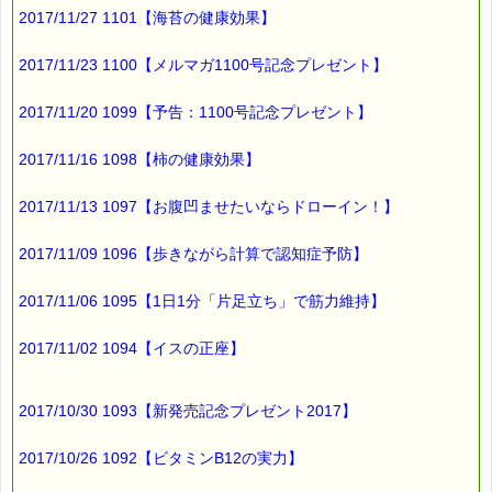
脳がオーバーワークになって
2017/11/27 1101【海苔の健康効果】
疲弊してしまうそうです。
2017/11/23 1100【メルマガ1100号記念プレゼント】
そして、
2017/11/20 1099【予告：1100号記念プレゼント】
体が疲れすぎると
過労になるのと同じで
2017/11/16 1098【柿の健康効果】
脳も限度を超えて酷使すると
2017/11/13 1097【お腹凹ませたいならドローイン！】
過労状態になって、
2017/11/09 1096【歩きながら計算で認知症予防】
もの忘れが増える
物事に集中できない
2017/11/06 1095【1日1分「片足立ち」で筋力維持】
思考力や判断力が低下する
といった
2017/11/02 1094【イスの正座】
症状を引き起こすそうです (-_-;)
2017/10/30 1093【新発売記念プレゼント2017】
これをそのままにしておくと
2017/10/26 1092【ビタミンB12の実力】
うつ病に移行していくことも