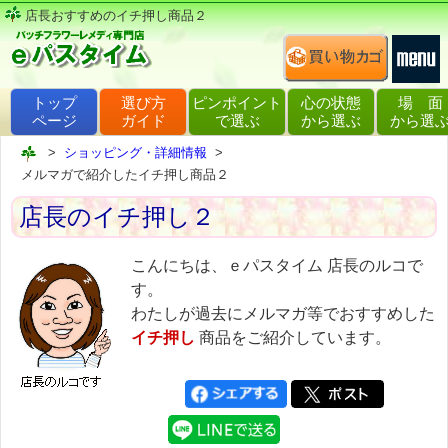
店長おすすめのイチ押し商品２
トップ
選び方
ピンポイント
心の状態
場 面
ページ
ガイド
で選ぶ
から選ぶ
から選
ショッピング・詳細情報
メルマガで紹介したイチ押し商品２
店長のイチ押し２
こんにちは、ｅパスタイム 店長のルコで
す。
わたしが過去にメルマガ等でおすすめした
イチ押し
商品をご紹介しています。