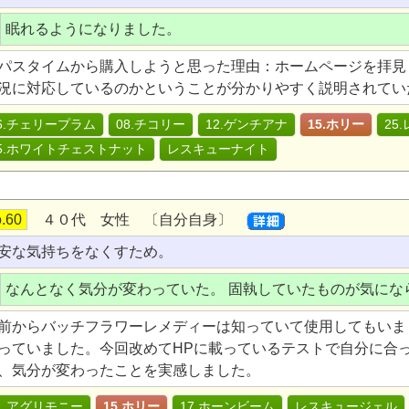
眠れるようになりました。
パスタイムから購入しようと思った理由：ホームページを拝見
況に対応しているのかということが分かりやすく説明されてい
6.チェリープラム
08.チコリー
12.ゲンチアナ
15.ホリー
25
5.ホワイトチェストナット
レスキューナイト
.60
４０代 女性 〔自分自身〕
安な気持ちをなくすため。
なんとなく気分が変わっていた。 固執していたものが気にな
前からバッチフラワーレメディーは知っていて使用してもいま
っていました。今回改めてHPに載っているテストで自分に合
、気分が変わったことを実感しました。
1.アグリモニー
15.ホリー
17.ホーンビーム
レスキュージェル