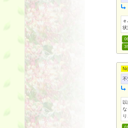
ｅ
状
0
3
No
不
以
な
り
0