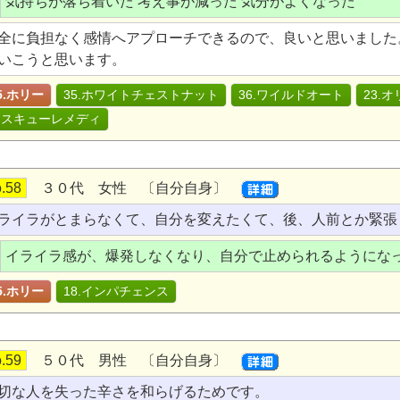
気持ちが落ち着いた 考え事が減った 気分がよくなった
全に負担なく感情へアプローチできるので、良いと思いました
いこうと思います。
5.ホリー
35.ホワイトチェストナット
36.ワイルドオート
23.
レスキューレメディ
.58
３０代 女性 〔自分自身〕
ライラがとまらなくて、自分を変えたくて、後、人前とか緊張
イライラ感が、爆発しなくなり、自分で止められるようにな
5.ホリー
18.インパチェンス
.59
５０代 男性 〔自分自身〕
切な人を失った辛さを和らげるためです。