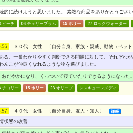
続的に続けようと思いました。 素敵な商品をありがとうござ
3.ビーチ
06.チェリープラム
15.ホリー
27.ロックウォーター
.56
３０代 女性 〔自分自身、家族・親戚、動物（ペッ
ある、一番わかりやすく判断できる問題に対して、それぞれが
わんこが仲良くなれるような物を選びました。
おだやかになり、くっついて寝ていたりできるようになった
8.チコリー
15.ホリー
23.オリーブ
レスキューレメディ
.57
４０代 女性 〔自分自身、友人・知人〕
情状態の改善