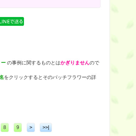
リー
の事例に関するものとは
かぎりません
ので
名
をクリックするとそのバッチフラワーの詳
）
8
9
>
>>|