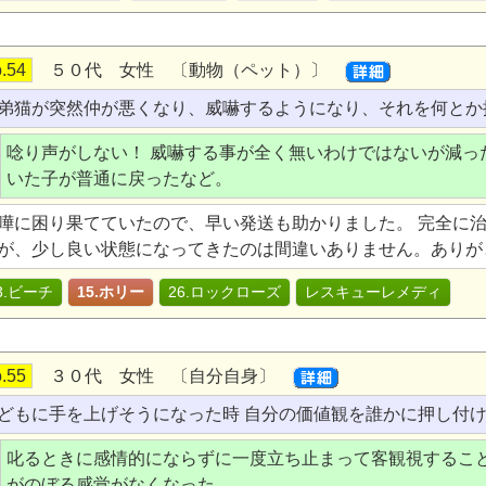
.54
５０代 女性 〔動物（ペット）〕
弟猫が突然仲が悪くなり、威嚇するようになり、それを何とか
唸り声がしない！ 威嚇する事が全く無いわけではないが減っ
いた子が普通に戻ったなど。
嘩に困り果てていたので、早い発送も助かりました。 完全に
が、少し良い状態になってきたのは間違いありません。ありが
3.ビーチ
15.ホリー
26.ロックローズ
レスキューレメディ
.55
３０代 女性 〔自分自身〕
どもに手を上げそうになった時 自分の価値観を誰かに押し付
叱るときに感情的にならずに一度立ち止まって客観視すること
がのぼる感覚がなくなった