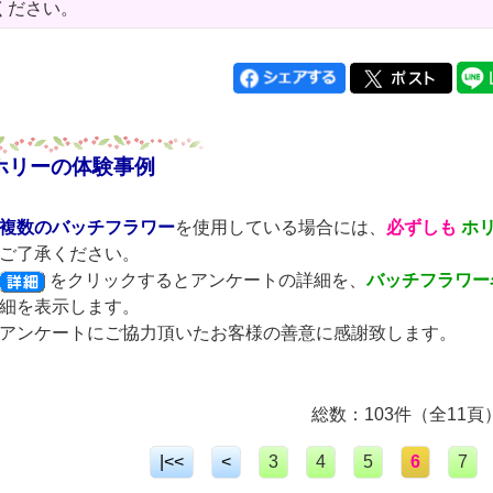
ください。
ホリーの体験事例
複数のバッチフラワー
を使用している場合には、
必ずしも
ホ
ご了承ください。
をクリックするとアンケートの詳細を、
バッチフラワー
細を表示します。
アンケートにご協力頂いたお客様の善意に感謝致します。
総数：103件（全11頁
|<<
<
3
4
5
6
7