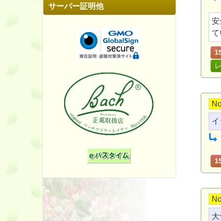
サーバー証明他
安
て
1
No
イ
1
No
大