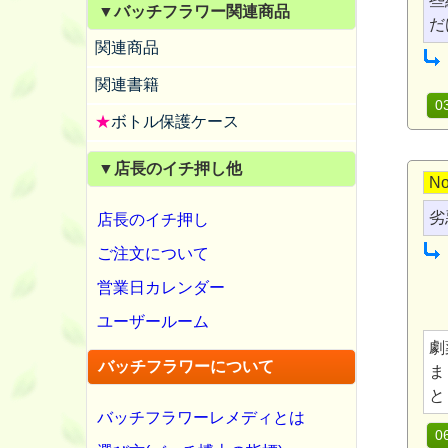
些
▼バッチフラワー関連商品
だ
関連商品
関連書籍
0
★
ボトル保護ケース
▼店長のイチ押し他
No
劣
店長のイチ押し
ご注文について
営業日カレンダー
ユーザールーム
劇
バッチフラワーについて
ま
と
バッチフラワーレメディとは
0