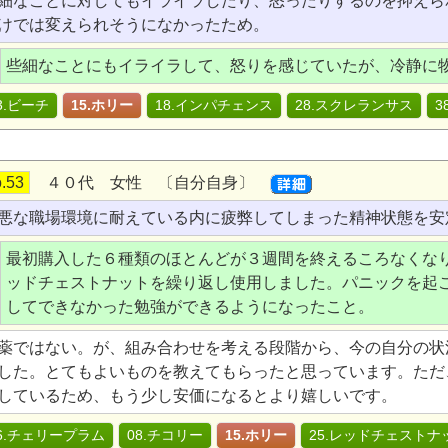
細なことに対してもイライラしたり、怒ったりするのを抑えら
けでは変えられそうになかったため。
些細なことにもイライラして、怒りを感じていたが、冷静に
3.ビーチ
15.ホリー
18.インパチェンス
28.スクレランサス
3
.53
４０代 女性 〔自分自身〕
悪な職場環境に耐えている内に疲弊してしまった精神状態を安
最初購入した６種類のほとんどが３週間を終えるころなくな
ッドチェストナットを繰り返し使用しました。パニックを起
してできなかった勉強ができるようになったこと。
薬ではない。が、組み合わせを考える段階から、今の自分の状
した。とてもよいものを教えてもらったと思っています。ただ
しているため、もう少し安価になるとより嬉しいです。
6.チェリープラム
08.チコリー
15.ホリー
25.レッドチェストナ