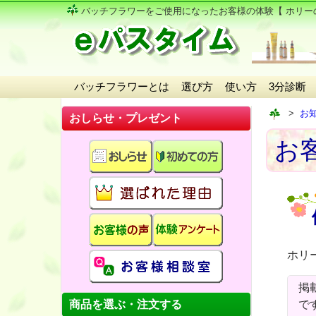
バッチフラワーをご使用になったお客様の体験
【 ホリー
バッチフラワーとは
選び方
使い方
3分診断
お
おしらせ・プレゼント
お
ホリ
掲
商品を選ぶ・注文する
で