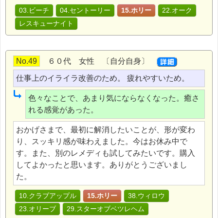
03.ビーチ
04.セントーリー
15.ホリー
22.オーク
レスキューナイト
No.49
６０代 女性 〔自分自身〕
仕事上のイライラ改善のため。 疲れやすいため。
色々なことで、あまり気にならなくなった。癒さ
れる感覚があった。
おかげさまで、最初に解消したいことが、形が変わ
り、スッキリ感が味わえました。今はお休み中で
す。また、別のレメディも試してみたいです。購入
してよかったと思います。ありがとうございまし
た。
10.クラブアップル
15.ホリー
38.ウィロウ
23.オリーブ
29.スターオブベツレヘム