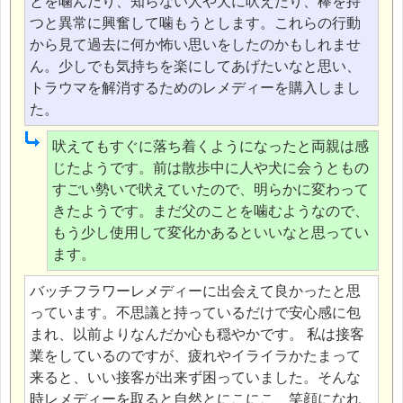
とを噛んだり、知らない人や犬に吠えたり、棒を持
つと異常に興奮して噛もうとします。これらの行動
から見て過去に何か怖い思いをしたのかもしれませ
ん。少しでも気持ちを楽にしてあげたいなと思い、
トラウマを解消するためのレメディーを購入しまし
た。
吠えてもすぐに落ち着くようになったと両親は感
じたようです。前は散歩中に人や犬に会うともの
すごい勢いで吠えていたので、明らかに変わって
きたようです。まだ父のことを噛むようなので、
もう少し使用して変化かあるといいなと思ってい
ます。
バッチフラワーレメディーに出会えて良かったと思
っています。不思議と持っているだけで安心感に包
まれ、以前よりなんだか心も穏やかです。 私は接客
業をしているのですが、疲れやイライラかたまって
来ると、いい接客が出来ず困っていました。そんな
時レメディーを取ると自然とにこにこ、笑顔になれ