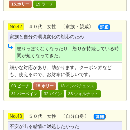
15.ホリー
19.ラーチ
No.42
４０代 女性 〔家族・親戚〕
家族と自分の環境変化の対応のため
怒りっぽくなくなったり、怒りが持続している時
間が短くなってきた。
細かな対応があり、助かります。クーポン券など
も、使えるので、お財布に優しいです。
03.ビーチ
15.ホリー
18.インパチェンス
31.バーベイン
32.バイン
33.ウォルナット
No.43
５０代 女性 〔自分自身〕
不安が出る感情に対処したかった