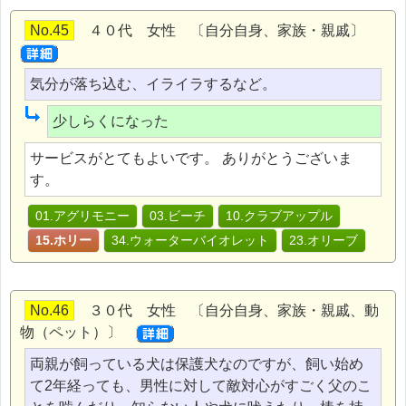
No.45
４０代 女性 〔自分自身、家族・親戚〕
気分が落ち込む、イライラするなど。
少しらくになった
サービスがとてもよいです。 ありがとうございま
す。
01.アグリモニー
03.ビーチ
10.クラブアップル
15.ホリー
34.ウォーターバイオレット
23.オリーブ
No.46
３０代 女性 〔自分自身、家族・親戚、動
物（ペット）〕
両親が飼っている犬は保護犬なのですが、飼い始め
て2年経っても、男性に対して敵対心がすごく父のこ