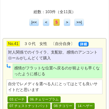
総数：103件（全11頁）
|<<
<
5
>
>>|
No.41
３０代 女性 〔自分自身〕
対人関係でのイライラ、支配欲、感情のアンコント
ロールがしんどくて購入
感情がフラットな位置へ戻るのが前よりも早くな
ったように感じる
自分でレメディを選べる人にとってはとても良いサ
イトだと思います
03.ビーチ
06.チェリープラム
07.チェストナットバット
08.チコリー
14.ヘザー