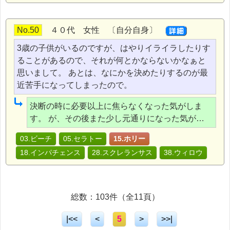
No.50
４０代 女性 〔自分自身〕
3歳の子供がいるのですが、はやりイライラしたりす
ることがあるので、それが何とかならないかなぁと
思いまして。 あとは、なにかを決めたりするのが最
近苦手になってしまったので。
決断の時に必要以上に焦らなくなった気がしま
す。 が、その後また少し元通りになった気が…
03.ビーチ
05.セラトー
15.ホリー
18.インパチェンス
28.スクレランサス
38.ウィロウ
総数：103件（全11頁）
|<<
<
5
>
>>|