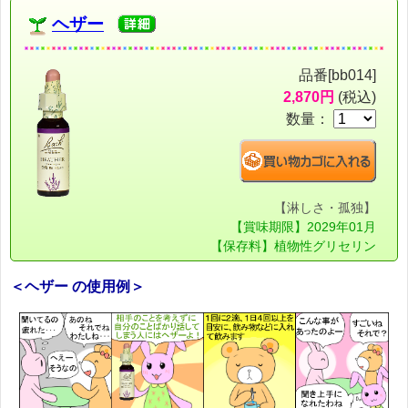
ヘザー
品番[bb014]
2,870円
(税込)
数量：
【淋しさ・孤独】
【賞味期限】2029年01月
【保存料】植物性グリセリン
＜ヘザー の使用例＞