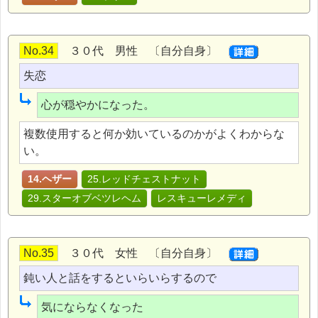
No.34
３０代 男性 〔自分自身〕
失恋
心が穏やかになった。
複数使用すると何か効いているのかがよくわからな
い。
14.ヘザー
25.レッドチェストナット
29.スターオブベツレヘム
レスキューレメディ
No.35
３０代 女性 〔自分自身〕
鈍い人と話をするといらいらするので
気にならなくなった