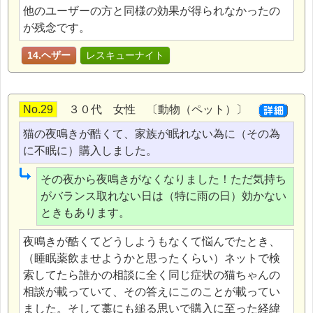
他のユーザーの方と同様の効果が得られなかったの
が残念です。
14.ヘザー
レスキューナイト
No.29
３０代 女性 〔動物（ペット）〕
猫の夜鳴きが酷くて、家族が眠れない為に（その為
に不眠に）購入しました。
その夜から夜鳴きがなくなりました！ただ気持ち
がバランス取れない日は（特に雨の日）効かない
ときもあります。
夜鳴きが酷くてどうしようもなくて悩んでたとき、
（睡眠薬飲ませようかと思ったくらい）ネットで検
索してたら誰かの相談に全く同じ症状の猫ちゃんの
相談が載っていて、その答えにこのことが載ってい
ました。そして藁にも縋る思いで購入に至った経緯