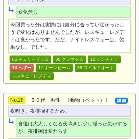
変化無し
今回買った分は実際には自分に合っていなかったよ
うで変化はありませんでしたが、レスキューレメデ
ィは良かったです。ただ、ナイトレスキューは、効
果なし、でした。
06.チェリープラム
09.クレマチス
12.ゲンチアナ
14.ヘザー
17.ホーンビーム
36.ワイルドオート
レスキューレメディ
No.28
３０代 男性 〔動物（ペット）〕
夜鳴き、夜徘徊するため。
食後は大人しくなる夜鳴きは少し減った気がする
が、夜徘徊は変わらず