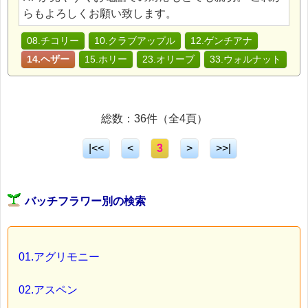
らもよろしくお願い致します。
08.チコリー
10.クラブアップル
12.ゲンチアナ
14.ヘザー
15.ホリー
23.オリーブ
33.ウォルナット
総数：36件（全4頁）
|<<
<
3
>
>>|
バッチフラワー別の検索
01.アグリモニー
02.アスペン