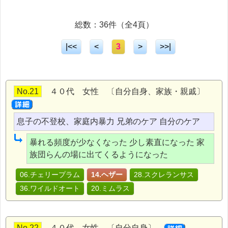
総数：36件（全4頁）
|<<
<
3
>
>>|
No.21
４０代 女性 〔自分自身、家族・親戚〕
息子の不登校、家庭内暴力 兄弟のケア 自分のケア
暴れる頻度が少なくなった 少し素直になった 家
族団らんの場に出てくるようになった
06.チェリープラム
14.ヘザー
28.スクレランサス
36.ワイルドオート
20.ミムラス
No.22
４０代 女性 〔自分自身〕