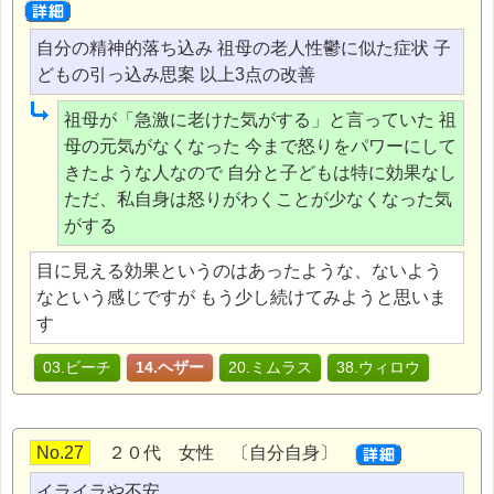
自分の精神的落ち込み 祖母の老人性鬱に似た症状 子
どもの引っ込み思案 以上3点の改善
祖母が「急激に老けた気がする」と言っていた 祖
母の元気がなくなった 今まで怒りをパワーにして
きたような人なので 自分と子どもは特に効果なし
ただ、私自身は怒りがわくことが少なくなった気
がする
目に見える効果というのはあったような、ないよう
なという感じですが もう少し続けてみようと思いま
す
03.ビーチ
14.ヘザー
20.ミムラス
38.ウィロウ
No.27
２０代 女性 〔自分自身〕
イライラや不安