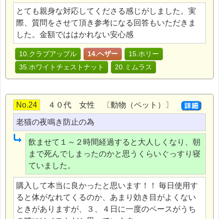
とても親身な対応してくださる感じがしました。実
際、質問をさせて頂き参考になる回答もいただきま
した。金額でははかれない安心感
10.クラブアップル
14.ヘザー
15.ホリー
35.ホワイトチェストナット
20.ミムラス
No.24
４０代 女性 〔動物（ペット）〕
老猫の夜鳴き防止の為
飲ませて１～２時間経過すると大人しくなり、朝
まで死んでしまったのかと思うくらいぐっすり寝
ていました。
購入して本当に良かったと思います！！ 毎日使用す
ると体がなれてくるのか、あまり効き目がよくない
ときがありますが、３、４日に一度のペースがうち