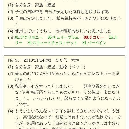
(1)
自分自身、家族・親戚
(2)
子供の自家中毒 自分の安定した気持ちを取り戻す為
(3)
子供は安定しました。 私も気持ちが おだやかになりまし
た
(4)
使用していくうちに 他の種類も欲しいと思いました
(5)
01.アグリモニー 06.チェリープラム
08.チコリー
15.ホ
リー 30.スウィートチェストナット 31.バーベイン
No.
55
2013/11/14(木) ３０代 女性
(1)
自分自身、家族・親戚、動物（ペット）
(2)
愛犬のむだほえや何かあったときのためにレスキューを選
びました。
(3)
私自身、心がすっきりしました。 頭痛や胃のむかつき
などの好転反応？らしきものがあり、その後は、楽になり
ました。 いらいらしたり、怒らなくて済むようになったよ
うです。
(4)
もう少しいろんなレメデイを試してみたいのですが、やは
り、高価な物なので、頻繁には買えないのが現状です。 で
すが、効果はあった（自身と向き合うきっかけには十分な