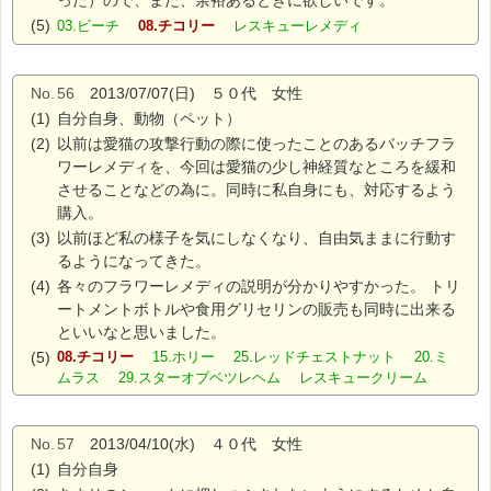
った）ので、また、余裕あるときに欲しいです。
(5)
03.ビーチ
08.チコリー
レスキューレメディ
No.
56
2013/07/07(日) ５０代 女性
(1)
自分自身、動物（ペット）
(2)
以前は愛猫の攻撃行動の際に使ったことのあるバッチフラ
ワーレメディを、今回は愛猫の少し神経質なところを緩和
させることなどの為に。同時に私自身にも、対応するよう
購入。
(3)
以前ほど私の様子を気にしなくなり、自由気ままに行動す
るようになってきた。
(4)
各々のフラワーレメディの説明が分かりやすかった。 トリ
ートメントボトルや食用グリセリンの販売も同時に出来る
といいなと思いました。
(5)
08.チコリー
15.ホリー 25.レッドチェストナット 20.ミ
ムラス 29.スターオブベツレヘム レスキュークリーム
No.
57
2013/04/10(水) ４０代 女性
(1)
自分自身