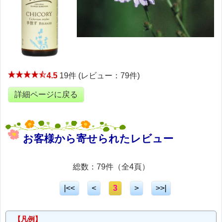
4.5
19件 (レビュー：79件)
詳細ページに戻る
お客様から寄せられたレビュー
総数：79件（全4頁）
|<<
<
3
>
>>|
【凡例】