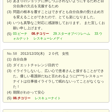
(2)
あまりのショックに押しつぶされないようにするためと自
分自身の欠点を克服するため
(3)
問題の根本を覆すことはできずとも自分自身の受け止め方
を変えることができたので、とても楽になりました。
(4)
いつも真摯なご対応に感謝致しております。 また宜しくお
願い申し上げます。
(5)
03.ビーチ
08.チコリー
29.スターオブベツレヘム 33.ウ
ォルナット レスキューレメディ
No.
58
2012/12/20(木) ２０代 女性
(1)
自分自身
(2)
ダイエットチャレンジ目的で
(3)
イライラしないし、広い心で患者さんと接することができ
た。優しい看護師だねと言われるように(*^^*) レスキュー
ナイトは仕事後イライラして眠れないってことがなくなっ
た！
(4)
期限がわかって安心
(5)
08.チコリー
レスキューナイト