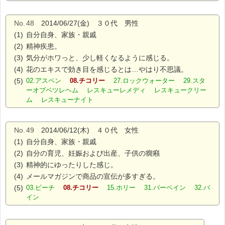
No.
48
2014/06/27(金) ３０代 男性
(1)
自分自身、家族・親戚
(2)
精神疾患。
(3)
気分がホワっと、少し軽くなるように感じる。
(4)
花のエキスで効き目を感じるとは…やはり不思議。
(5)
02.アスペン
08.チコリー
27.ロックウォーター 29.スタ
ーオブベツレヘム レスキューレメディ レスキュークリー
ム レスキューナイト
No.
49
2014/06/12(木) ４０代 女性
(1)
自分自身、家族・親戚
(2)
自分の育児、妊娠および出産、子供の癇癪
(3)
精神的にゆったりした感じ。
(4)
メールマガジンで商品の宣伝が多すぎる。
(5)
03.ビーチ
08.チコリー
15.ホリー 31.バーベイン 32.バ
イン