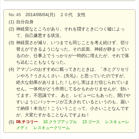
No.
45
2014/08/04(月) ２０代 女性
(1)
自分自身
(2)
神経質なところがあり、それを隠すときにつく嘘によっ
て、自己嫌悪する状況。
(3)
神経質さが減り、いつまでも同じことを考え続けず、切り
替えができるようになった。その反面、神経が静まってい
るのか、仕事上でうっかりが一時的に増えたが、それで落
ち込むこともなくなった。
(4)
アマゾンのおすすめに載ってきたときは、「水とグリセリ
ンやろ？うさんくさい…(失礼)」と思っていたのですが、
絶大な効果がありました！しかし実はまだ信じられていま
せん。一体何がどう作用してるかもわかりませんが、効い
てます。不思議です。 あと、レビューにもあった、開けや
すいようにパッケージが工夫されているというのも、届い
て納得！本当だ！こういうことって、小さいことなんです
が、大変たすかることなんですよね！
(5)
08.チコリー
10.クラブアップル 13.ゴース レスキューレ
メディ レスキュークリーム