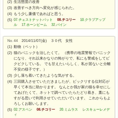
(2)
生活態度の改善
(3)
改善すべき方向へ変化が感じられた。
(4)
もう少し廉価であればと思う。
(5)
07.チェストナットバット
08.チコリー
10.クラブアップ
ル 17.ホーンビーム 32.バイン
No.
44
2014/11/07(金) ３０代 女性
(1)
動物（ペット）
(2)
猫のパニックを治したくて。 （携帯の地震警報でパニック
になり、それ以来かなりの怖がりで、私にも警戒をしてビ
クビクしている。 でも甘えたいらしく、私が居ないと分離
不安の様子です。）
(3)
少し落ち着いてきたような気がする。
(4)
三回購入させていただきましたが、ビックリする位対応が
早くて本当に助かります。 なんとか我が家の猫を幸せにし
てあげたくて、ネットで調べていたらたどり着き、藁にも
すがる思いで利用させていただいています。 これからもよ
ろしくお願いします。
(5)
02.アスペン
08.チコリー
20.ミムラス レスキューレメデ
ィ