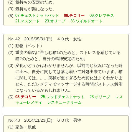
(2)
気持ちの安定のため。
(3)
気持ちが楽になった。
(5)
07.チェストナットバット
08.チコリー
09.クレマチス
21.マスタード 23.オリーブ 36.ワイルドオート
No.
42
2015/05/31(日) ４０代 女性
(1)
動物（ペット）
(2)
重度の病気に苦しむ猫1のためと、ストレスを感じている
猫2のためと、自分の精神安定のため。
(3)
変化かどうかはわかりませんが、以前同じ状況になった時
に比べ、自分に関しては落ち着いて対処出来ています。猫
に関しては。。。病状が重すぎるため変化はよくわかりま
せん。ただレメディでマッサージする時間がストレス解消
になっているかもしれません。
(5)
08.チコリー
25.レッドチェストナット 23.オリーブ レス
キューレメディ レスキュークリーム
No.
43
2014/11/23(日) ６０代 男性
(1)
家族・親戚