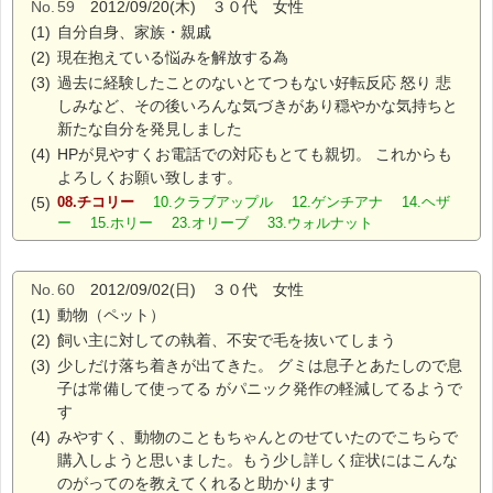
No.
59
2012/09/20(木) ３０代 女性
(1)
自分自身、家族・親戚
(2)
現在抱えている悩みを解放する為
(3)
過去に経験したことのないとてつもない好転反応 怒り 悲
しみなど、その後いろんな気づきがあり穏やかな気持ちと
新たな自分を発見しました
(4)
HPが見やすくお電話での対応もとても親切。 これからも
よろしくお願い致します。
(5)
08.チコリー
10.クラブアップル 12.ゲンチアナ 14.ヘザ
ー 15.ホリー 23.オリーブ 33.ウォルナット
No.
60
2012/09/02(日) ３０代 女性
(1)
動物（ペット）
(2)
飼い主に対しての執着、不安で毛を抜いてしまう
(3)
少しだけ落ち着きが出てきた。 グミは息子とあたしので息
子は常備して使ってる がパニック発作の軽減してるようで
す
(4)
みやすく、動物のこともちゃんとのせていたのでこちらで
購入しようと思いました。もう少し詳しく症状にはこんな
のがってのを教えてくれると助かります