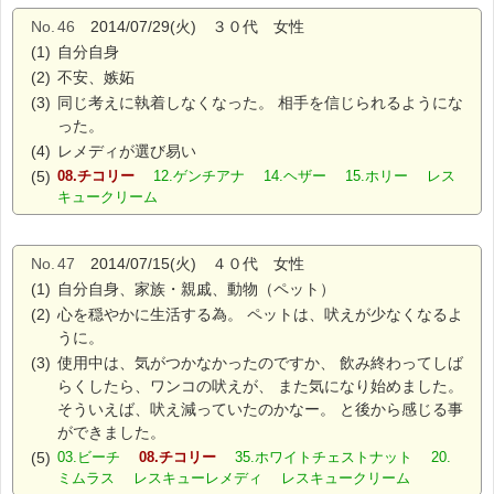
No.
46
2014/07/29(火) ３０代 女性
(1)
自分自身
(2)
不安、嫉妬
(3)
同じ考えに執着しなくなった。 相手を信じられるようにな
った。
(4)
レメディが選び易い
(5)
08.チコリー
12.ゲンチアナ 14.ヘザー 15.ホリー レス
キュークリーム
No.
47
2014/07/15(火) ４０代 女性
(1)
自分自身、家族・親戚、動物（ペット）
(2)
心を穏やかに生活する為。 ペットは、吠えが少なくなるよ
うに。
(3)
使用中は、気がつかなかったのですか、 飲み終わってしば
らくしたら、ワンコの吠えが、 また気になり始めました。
そういえば、吠え減っていたのかなー。 と後から感じる事
ができました。
(5)
03.ビーチ
08.チコリー
35.ホワイトチェストナット 20.
ミムラス レスキューレメディ レスキュークリーム