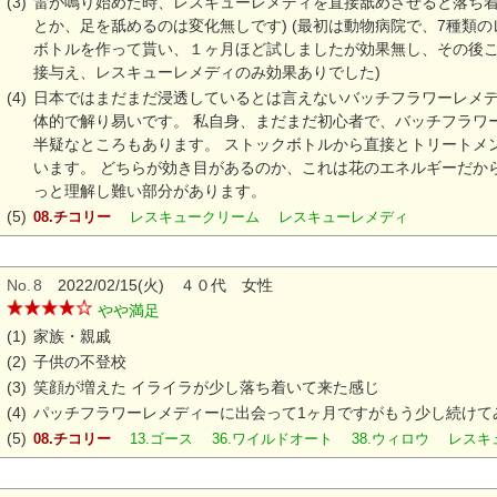
(3)
雷が鳴り始めた時、レスキューレメディを直接舐めさせると落ち着
とか、足を舐めるのは変化無しです) (最初は動物病院で、7種類
ボトルを作って貰い、１ヶ月ほど試しましたが効果無し、その後
接与え、レスキューレメディのみ効果ありでした)
(4)
日本ではまだまだ浸透しているとは言えないバッチフラワーレメ
体的で解り易いです。 私自身、まだまだ初心者で、バッチフラワ
半疑なところもあります。 ストックボトルから直接とトリートメ
います。 どちらが効き目があるのか、これは花のエネルギーだか
っと理解し難い部分があります。
(5)
08.チコリー
レスキュークリーム レスキューレメディ
No.
8
2022/02/15(火) ４０代 女性
やや満足
(1)
家族・親戚
(2)
子供の不登校
(3)
笑顔が増えた イライラが少し落ち着いて来た感じ
(4)
パッチフラワーレメディーに出会って1ヶ月ですがもう少し続けて
(5)
08.チコリー
13.ゴース 36.ワイルドオート 38.ウィロウ レ