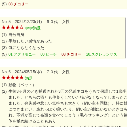
(5)
08.チコリー
No.
5
2024/12/23(月) ６０代 女性
やや満足
(1)
自分自身
(2)
手放したい感情があった
(3)
気にならなくなった
(5)
01.アグリモニー 03.ビーチ
08.チコリー
28.スクレランサス
No.
6
2024/05/15(水) ７０代 女性
満足
(1)
動物（ペット）
(2)
生後3ヶ月のとき捕獲された3匹の兄弟ネコをうちで保護して1歳半
ました。どちらの猫とも仲良くしていた猫がなくなってしまったこ
ました。喪失感や悲しい気持ちも大きく（飼い主も同様）、特に
につきまとい、哀れっぽく鳴いたり、飼い主が側にいないときはも
れ、不満が高じて布類を食べてしまう（毛布サッキング）という
体を舐め続けることもあり