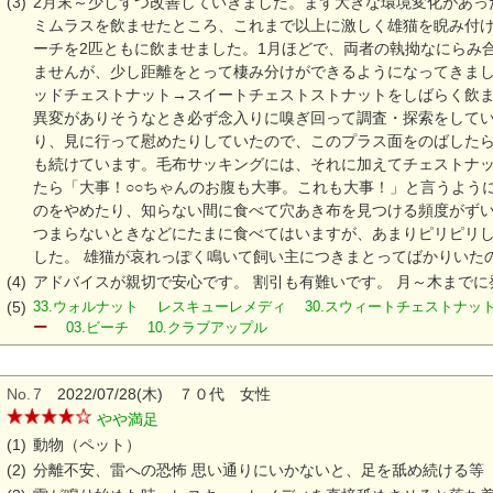
(3)
2月末～少しずつ改善していきました。まず大きな環境変化があっ
ミムラスを飲ませたところ、これまで以上に激しく雄猫を睨み付
ーチを2匹ともに飲ませました。1月ほどで、両者の執拗なにらみ
ませんが、少し距離をとって棲み分けができるようになってきま
ッドチェストナット→スイートチェストストナットをしばらく飲
異変がありそうなとき必ず念入りに嗅ぎ回って調査・探索をして
り、見に行って慰めたりしていたので、このプラス面をのばした
も続けています。毛布サッキングには、それに加えてチェストナ
たら「大事！○○ちゃんのお腹も大事。これも大事！」と言うよう
のをやめたり、知らない間に食べて穴あき布を見つける頻度がず
つまらないときなどにたまに食べてはいますが、あまりピリピリ
した。 雄猫が哀れっぽく鳴いて飼い主につきまとってばかりいた
(4)
アドバイスが親切で安心です。 割引も有難いです。 月～木まで
(5)
33.ウォルナット レスキューレメディ 30.スウィートチェストナ
ー
03.ビーチ 10.クラブアップル
No.
7
2022/07/28(木) ７０代 女性
やや満足
(1)
動物（ペット）
(2)
分離不安、雷への恐怖 思い通りにいかないと、足を舐め続ける等