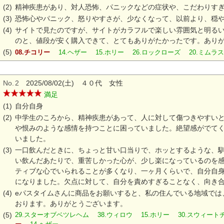
(2)
精神疾患があり、対人恐怖、パニックなどの症状や、こだわりす
(3)
恐怖心やパニック、怒りやすさが、少なくなって、以前より、穏
(4)
サイトで見たのですが、サイトがカラフルで楽しい雰囲気と明るい
のと、値段が安く購入できて、とてもありがたかったです。あり
(5)
08.チコリー
14.ヘザー 15.ホリー 26.ロックローズ 20.ミム
No.
2
2025/08/02(土) ４０代 女性
満足
(1)
自分自身
(2)
中学生のころから、精神疾患があって、人に対して傷つきやすい
や恨みのような感情を持つことに困っていました。絶望感がでて
いました。
(3)
一口飲んだときに、ちょっと甘い口当りで、ホッとするような、
い飲んだあたりで、重苦しかった心が、少し楽になっているのを感
ティブな心でいられることが多くなり、一ヶ月くらいで、自分自
になりました。欠点に対して、自分を責めすぎることなく、向き
(4)
eパスタイムさんに商品をお願いすると、私の住んでいる地域では
おります。ありがとうございます。
(5)
29.スターオブベツレヘム 38.ウィロウ 15.ホリー 30.スウィ