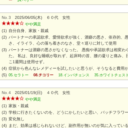
ー
14.ヘザー
No.
3
2025/06/05(木) ６０代 女性
やや満足
(1)
自分自身、家族・親戚
(2)
パートナーの承認欲求、愛情欲求が強く、酒癖の悪さ、依存的、愚
さ、イライラ、心の落ち着きのなさ、堂々巡りに対して使用
(3)
パートナーは酒癖の悪さがなくなった。 愚痴や承認欲求は相変わ
た。 私は、良好な睡眠が取れず、起床時の首、腰の凝りと痛み、
こ1週間は使用せず。
(4)
症状から色んなレメディーを試したいと思うが、そうなると費用
(5)
05.セラトー
08.チコリー
18.インパチェンス 35.ホワイトチェ
No.
4
2025/01/19(日) ４０代 女性
やや満足
(1)
家族・親戚
(2)
学校に行きたくないのを、どうにかしたいと思い、バッチフラワ
(3)
変化無し
(4)
まだ、効果は感じられないけど、副作用が無いのが気に入ってい