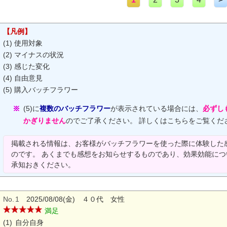
【凡例】
(1) 使用対象
(2) マイナスの状況
(3) 感じた変化
(4) 自由意見
(5) 購入バッチフラワー
(5)に
複数のバッチフラワー
が表示されている場合には、
必ずし
かぎりません
のでご了承ください。 詳しくはこちらをご覧くだ
掲載される情報は、お客様がバッチフラワーを使った際に体験した
のです。 あくまでも感想をお知らせするものであり、効果効能に
承知おきください。
No.
1
2025/08/08(金) ４０代 女性
満足
(1)
自分自身