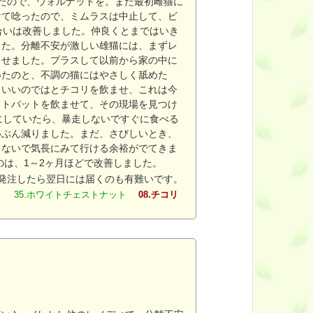
たので、ウォルナットを。また最初雌猫に
けて唸ったので、ミムラスは中止して、ビ
合いは改善しました。仲良くとまではいき
した。分離不安が激しい雄猫には、まずレ
ませました。プラスして以前から家の中に
いたのと、不調の猫にはやさしく舐めた
らいいのではとチコリを飲ませ、これは今
ットバットを飲ませて、その現場を見つけ
にしていたら、暴走しないですぐに食べる
いぶん減りました。まだ、さびしいとき、
しないで気長にみて行ける余裕がでてきま
のは、1～2ヶ月ほどで改善しました。
に発注したら翌日には届くのも有難いです。
ット 35.ホワイトチェストナット
08.チコリ