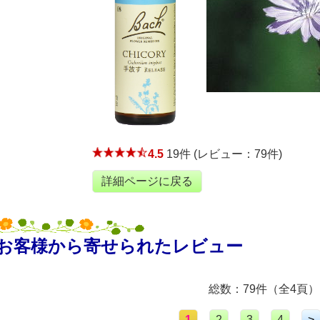
4.5
19件 (レビュー：79件)
詳細ページに戻る
お客様から寄せられたレビュー
総数：79件（全4頁）
1
2
3
4
>