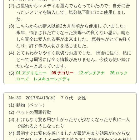
(2)
占星術からレメディを選んでもらっていたので、自分に合
ったレメディを購入して、気分低下防止にに使用しまし
た。
(3)
こちらからの購入以前2カ月前頃から使用していました。
永年、悩まされた亡くなった実母への良くない思い。晴ら
しら完全に受入れる事が出来ました。 気持ちがとても軽く
なり、許す事の大切さを感じました。
(4)
とてもわかりやすく親切なお店でした。 田舎に住む、私に
とっては周辺には全く情報がありません。今後も使い続け
たいな～と思っています。
(5)
01.アグリモニー
08.チコリー
12.ゲンチアナ 26.ロック
ローズ レスキューレメディ
No.
30
2017/04/13(木) ７０代 女性
(1)
動物（ペット）
(2)
ペットの問題行動
(3)
わけもなく驚き飛び上がったりが少なくなったり夜に一人
で寝れるようになったり
(4)
最初すぐに変化を感じましたが最近あまり効果がわからな
い気がします もう一度本を読み直して続けるかどうか検討