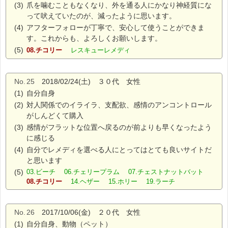
(3)
爪を噛むこともなくなり、外を通る人にかなり神経質にな
って吠えていたのが、減ったように思います。
(4)
アフターフォローが丁寧で、安心して使うことができま
す。これからも、よろしくお願いします。
(5)
08.チコリー
レスキューレメディ
No.
25
2018/02/24(土) ３０代 女性
(1)
自分自身
(2)
対人関係でのイライラ、支配欲、感情のアンコントロール
がしんどくて購入
(3)
感情がフラットな位置へ戻るのが前よりも早くなったよう
に感じる
(4)
自分でレメディを選べる人にとってはとても良いサイトだ
と思います
(5)
03.ビーチ 06.チェリープラム 07.チェストナットバット
08.チコリー
14.ヘザー 15.ホリー 19.ラーチ
No.
26
2017/10/06(金) ２０代 女性
(1)
自分自身、動物（ペット）