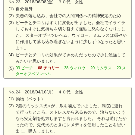
No.
23
2018/06/08(金) ３０代 女性
(1)
自分自身
(2)
失恋の落ち込み、会社での人間関係への精神安定のため
(3)
ビーチとチコリはすくに変化が出ました。会社でイライラ
してもすぐに気持ちを切り替えて無駄に怒らなくなりまし
た。 スターオブベツレヘム、ウィロー、ミムラスは穏やか
に作用して落ち込み過ぎないように少しずつなったと思い
ます。
(4)
ビーチとチコリの効果がてきめんだったので少し勉強して
みたいと思いました。
(5)
03.ビーチ
08.チコリー
38.ウィロウ 20.ミムラス 29.ス
ターオブベツレヘム
No.
24
2018/04/16(月) ４０代 女性
(1)
動物（ペット）
(2)
2歳のミックス犬♀が、爪を噛んでいました。病院に連れ
て行ったところ、ストレスから来るもので、治らないよう
なら安定剤を処方しますと言われました。 それは避けたか
ったので、先代犬のときにレメディを使用したことを思い
出し、購入しました。