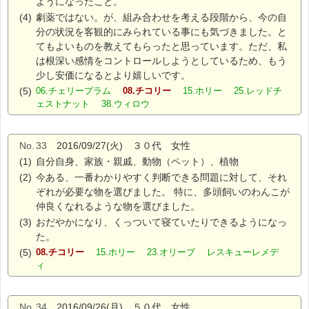
ようになったこと。
(4)
劇薬ではない。が、組み合わせを考える段階から、今の自
分の状況を客観的にみられている事にも気づきました。と
てもよいものを教えてもらったと思っています。ただ、私
は根深い感情をコントロールしようとしているため、もう
少し安価になるとより嬉しいです。
(5)
06.チェリープラム
08.チコリー
15.ホリー 25.レッドチ
ェストナット 38.ウィロウ
No.
33
2016/09/27(火) ３０代 女性
(1)
自分自身、家族・親戚、動物（ペット）、植物
(2)
今ある、一番わかりやすく判断できる問題に対して、それ
ぞれが必要な物を選びました。 特に、多頭飼いのわんこが
仲良くなれるような物を選びました。
(3)
おだやかになり、くっついて寝ていたりできるようになっ
た。
(5)
08.チコリー
15.ホリー 23.オリーブ レスキューレメデ
ィ
No.
34
2016/09/26(月) ５０代 女性