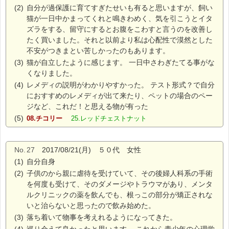
(2)
自分が過保護に育てすぎたせいも有ると思いますが、飼い
猫が一日中かまってくれと鳴きわめく、気を引こうとイタ
ズラをする、留守にするとお腹をこわすと言うのを改善し
たく買いました。それと以前より私は心配性で漠然とした
不安がつきまとい苦しかったのもあります。
(3)
猫が自立したように感じます。 一日中さわぎたてる事がな
くなりました。
(4)
レメディの説明がわかりやすかった。 テスト形式？で自分
におすすめのレメディが出て来たり、ペットの場合のペー
ジなど、これだ！と思える物が有った
(5)
08.チコリー
25.レッドチェストナット
No.
27
2017/08/21(月) ５０代 女性
(1)
自分自身
(2)
子供のから親に虐待を受けていて、その後婦人科系の手術
を何度も受けて、そのダメージやトラウマがあり、メンタ
ルクリニックの薬を飲んでも、根っこの部分が矯正されな
いと治らないと思ったので飲み始めた。
(3)
落ち着いて物事を考えれるようになってきた。