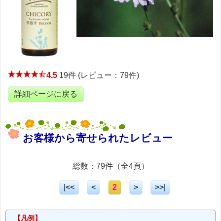
4.5
19件 (レビュー：79件)
詳細ページに戻る
お客様から寄せられたレビュー
総数：79件（全4頁）
|<<
<
2
>
>>|
【凡例】