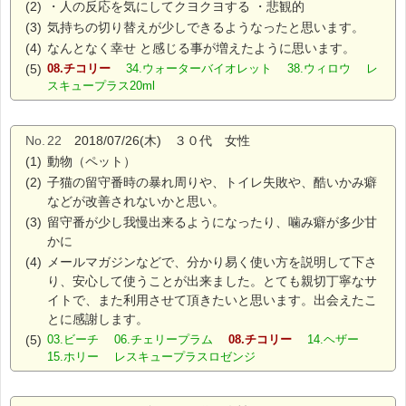
(2)
・人の反応を気にしてクヨクヨする ・悲観的
(3)
気持ちの切り替えが少しできるようなったと思います。
(4)
なんとなく幸せ と感じる事が増えたように思います。
(5)
08.チコリー
34.ウォーターバイオレット 38.ウィロウ レ
スキュープラス20ml
No.
22
2018/07/26(木) ３０代 女性
(1)
動物（ペット）
(2)
子猫の留守番時の暴れ周りや、トイレ失敗や、酷いかみ癖
などが改善されないかと思い。
(3)
留守番が少し我慢出来るようになったり、噛み癖が多少甘
かに
(4)
メールマガジンなどで、分かり易く使い方を説明して下さ
り、安心して使うことが出来ました。とても親切丁寧なサ
イトで、また利用させて頂きたいと思います。出会えたこ
とに感謝します。
(5)
03.ビーチ 06.チェリープラム
08.チコリー
14.ヘザー
15.ホリー レスキュープラスロゼンジ