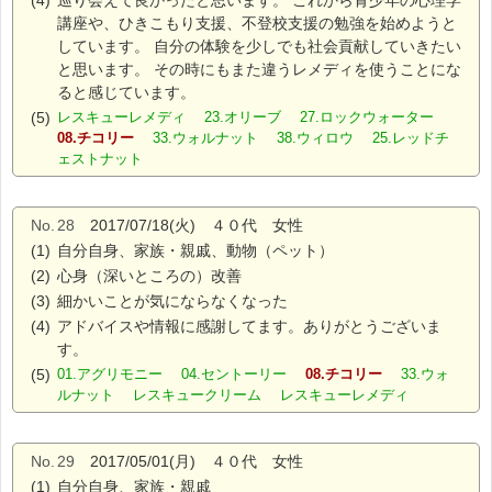
(4)
巡り会えて良かったと思います。 これから青少年の心理学
講座や、ひきこもり支援、不登校支援の勉強を始めようと
しています。 自分の体験を少しでも社会貢献していきたい
と思います。 その時にもまた違うレメディを使うことにな
ると感じています。
(5)
レスキューレメディ 23.オリーブ 27.ロックウォーター
08.チコリー
33.ウォルナット 38.ウィロウ 25.レッドチ
ェストナット
No.
28
2017/07/18(火) ４０代 女性
(1)
自分自身、家族・親戚、動物（ペット）
(2)
心身（深いところの）改善
(3)
細かいことが気にならなくなった
(4)
アドバイスや情報に感謝してます。ありがとうございま
す。
(5)
01.アグリモニー 04.セントーリー
08.チコリー
33.ウォ
ルナット レスキュークリーム レスキューレメディ
No.
29
2017/05/01(月) ４０代 女性
(1)
自分自身、家族・親戚