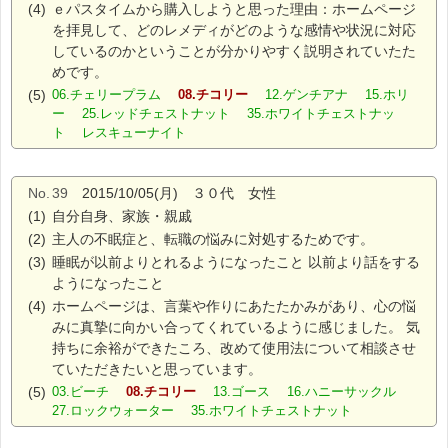
(4)
ｅパスタイムから購入しようと思った理由：ホームページ
を拝見して、どのレメディがどのような感情や状況に対応
しているのかということが分かりやすく説明されていたた
めです。
(5)
06.チェリープラム
08.チコリー
12.ゲンチアナ 15.ホリ
ー 25.レッドチェストナット 35.ホワイトチェストナッ
ト レスキューナイト
No.
39
2015/10/05(月) ３０代 女性
(1)
自分自身、家族・親戚
(2)
主人の不眠症と、転職の悩みに対処するためです。
(3)
睡眠が以前よりとれるようになったこと 以前より話をする
ようになったこと
(4)
ホームページは、言葉や作りにあたたかみがあり、心の悩
みに真摯に向かい合ってくれているように感じました。 気
持ちに余裕ができたころ、改めて使用法について相談させ
ていただきたいと思っています。
(5)
03.ビーチ
08.チコリー
13.ゴース 16.ハニーサックル
27.ロックウォーター 35.ホワイトチェストナット