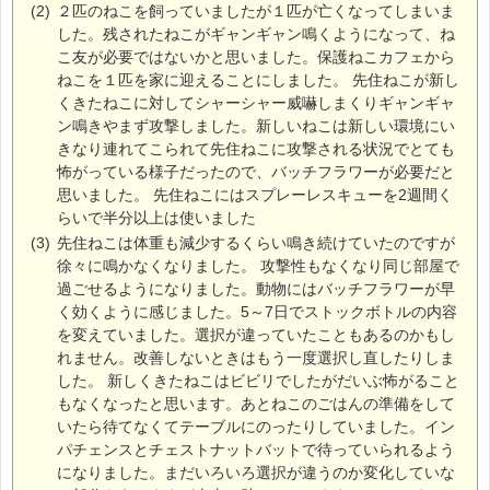
(2)
２匹のねこを飼っていましたが１匹が亡くなってしまいま
した。残されたねこがギャンギャン鳴くようになって、ね
こ友が必要ではないかと思いました。保護ねこカフェから
ねこを１匹を家に迎えることにしました。 先住ねこが新し
くきたねこに対してシャーシャー威嚇しまくりギャンギャ
ン鳴きやまず攻撃しました。新しいねこは新しい環境にい
きなり連れてこられて先住ねこに攻撃される状況でとても
怖がっている様子だったので、バッチフラワーが必要だと
思いました。 先住ねこにはスプレーレスキューを2週間く
らいで半分以上は使いました
(3)
先住ねこは体重も減少するくらい鳴き続けていたのですが
徐々に鳴かなくなりました。 攻撃性もなくなり同じ部屋で
過ごせるようになりました。動物にはバッチフラワーが早
く効くように感じました。5～7日でストックボトルの内容
を変えていました。選択が違っていたこともあるのかもし
れません。改善しないときはもう一度選択し直したりしま
した。 新しくきたねこはビビリでしたがだいぶ怖がること
もなくなったと思います。あとねこのごはんの準備をして
いたら待てなくてテーブルにのったりしていました。イン
パチェンスとチェストナットバットで待っていられるよう
になりました。まだいろいろ選択が違うのか変化していな