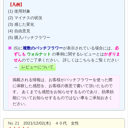
【凡例】
(1) 使用対象
(2) マイナスの状況
(3) 感じた変化
(4) 自由意見
(5) 購入バッチフラワー
(5)に
複数のバッチフラワー
が表示されている場合には、
必
ずしも
ウォルナット
の事例に関するレビューとは
かぎりま
せん
のでご了承ください。 詳しくはこちらをご覧ください
→
レビューについて
掲載される情報は、お客様がバッチフラワーを使った際
に体験した感想を、お客様の善意で書いて頂いたもので
す。 あくまでも感想をお知らせするものであり、効果効
能についてお知らせするものではない事をご承知おきく
ださい。
No.
21
2021/12/02(木) ４０代 女性