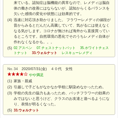
来ている。認知症は脳機能の異常なので、レメディは脳自
体の働きの改善にはならないが、認知からくるバランスを
欠いた感情の変化や状態には効果的です。
(4)
迅速に対応頂き助かりました。 フラワーレメディの値段が
昔からみるとだんだん高騰していて、気がるには使えなく
なる気がします。コロナが無ければ海外から直接買ってい
るところです。自然環境の悪化でそのうちレメディ自体が
作れなくなるかも。。。
(5)
02.アスペン 07.チェストナットバット 35.ホワイトチェス
トナット
33.ウォルナット
レスキューレメディ
No.
34
2020/07/31(金) ４０代 女性
やや満足
(1)
家族・親戚
(2)
引越しで子どもがなかなか学校に馴染めなかったため。
(3)
学校の先生の協力もあったため、バッチフラワーの効果の
みではないと思うけど、クラスのお友達と遊べるようにな
り、表情が明るくなった。
(5)
33.ウォルナット