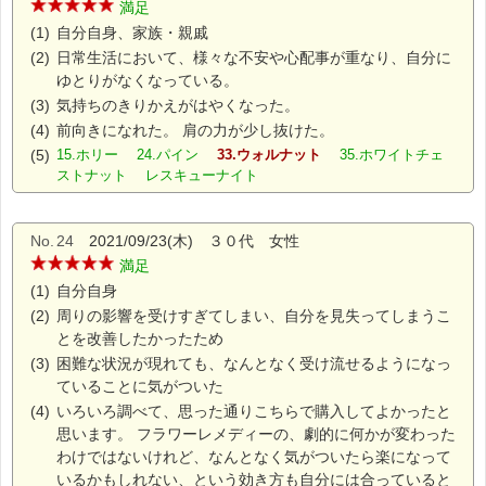
満足
(1)
自分自身、家族・親戚
(2)
日常生活において、様々な不安や心配事が重なり、自分に
ゆとりがなくなっている。
(3)
気持ちのきりかえがはやくなった。
(4)
前向きになれた。 肩の力が少し抜けた。
(5)
15.ホリー 24.パイン
33.ウォルナット
35.ホワイトチェ
ストナット レスキューナイト
No.
24
2021/09/23(木) ３０代 女性
満足
(1)
自分自身
(2)
周りの影響を受けすぎてしまい、自分を見失ってしまうこ
とを改善したかったため
(3)
困難な状況が現れても、なんとなく受け流せるようになっ
ていることに気がついた
(4)
いろいろ調べて、思った通りこちらで購入してよかったと
思います。 フラワーレメディーの、劇的に何かが変わった
わけではないけれど、なんとなく気がついたら楽になって
いるかもしれない、という効き方も自分には合っていると