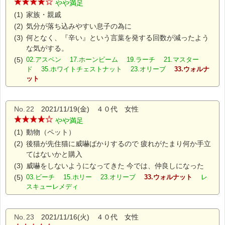
やや満足
(1)
家族・親戚
(2)
気分が落ち込みやすい息子の為に
(3)
何となく、『辛い』という言葉を発する回数が減ったよう
な気がする。
(5)
02.アスペン 17.ホーンビーム 19.ラーチ 21.マスター
ド 35.ホワイトチェストナット 23.オリーブ
33.ウォルナ
ット
No.
22
2021/11/19(金) ４０代 女性
やや満足
(1)
動物（ペット）
(2)
後猫が先住猫に威嚇ばかりするので 疲れがたまり何か手立
てはないかと購入
(3)
威嚇をしないようになってきた 今では、仲良しになった
(5)
03.ビーチ 15.ホリー 23.オリーブ
33.ウォルナット
レ
スキューレメディ
No.
23
2021/11/16(火) ４０代 女性