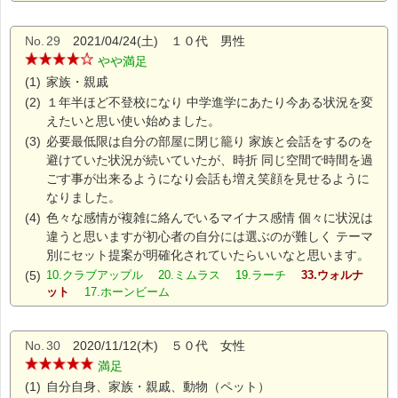
No.
29
2021/04/24(土) １０代 男性
やや満足
(1)
家族・親戚
(2)
１年半ほど不登校になり 中学進学にあたり今ある状況を変
えたいと思い使い始めました。
(3)
必要最低限は自分の部屋に閉じ籠り 家族と会話をするのを
避けていた状況が続いていたが、時折 同じ空間で時間を過
ごす事が出来るようになり会話も増え笑顔を見せるように
なりました。
(4)
色々な感情が複雑に絡んでいるマイナス感情 個々に状況は
違うと思いますが初心者の自分には選ぶのが難しく テーマ
別にセット提案が明確化されていたらいいなと思います。
(5)
10.クラブアップル 20.ミムラス 19.ラーチ
33.ウォルナ
ット
17.ホーンビーム
No.
30
2020/11/12(木) ５０代 女性
満足
(1)
自分自身、家族・親戚、動物（ペット）