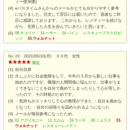
ィー使用後)
(4)
eバスタイムさんからのメールがとても分かりやすく参考
になりました。注文して翌日には届いたので、迅速なご対
応に感謝しております。 これからも、レメディーを続けな
がら、充実した人生を歩んでいきたいと思います。
(5)
08.チコリー 14.ヘザー 24.パイン レスキュープラスロゼ
ンジ
33.ウォルナット
No.
28
2021/05/10(月) ３０代 女性
満足
(1)
自分自身
(2)
久しぶりに社会復帰をして、今年の３月から新しい仕事を
始めたのですが、職場の人間関係に悩んだり、仕事がうま
くできないことを自分で責めてしまったりして心が苦しか
ったので、その対処のためです。
(3)
・気持ちがスッキリして心の整理ができた ・自分を責めな
くなった ・自分の頑張りを認められるようになった
(4)
メールが毎回参考になったため。
(5)
01.アグリモニー 11.エルム 19.ラーチ 20.ミムラス
33.
ウォルナット
レスキューレメディ