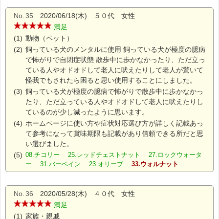
No.
35
2020/06/18(木) ５０代 女性
満足
(1)
動物（ペット）
(2)
飼っている犬のメンタルに使用 飼っている犬が極度の臆病
で怖がりで自閉症状態 散歩中に歩かなかったり、ただ立っ
ている人やオドオドして老人に吠えたりして老人が驚いて
怪我でもされたら困ると思い使用することにしました。
(3)
飼っている犬が極度の臆病で怖がりで散歩中に歩かなかっ
たり、ただ立っている人やオドオドして老人に吠えたりし
ているのが少し減ったように思います。
(4)
ホームページに使い方や症状対応選び方が詳しく記載あっ
て参考になって賞味期限も記載があり信頼できる所だと思
い選びました。
(5)
08.チコリー 25.レッドチェストナット 27.ロックウォータ
ー 31.バーベイン 23.オリーブ
33.ウォルナット
No.
36
2020/05/28(木) ４０代 女性
満足
(1)
家族・親戚