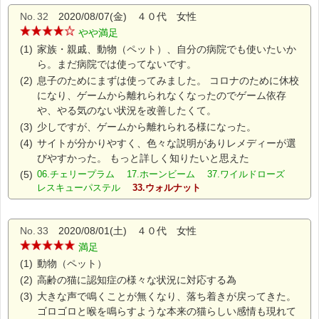
No.
32
2020/08/07(金) ４０代 女性
やや満足
(1)
家族・親戚、動物（ペット）、自分の病院でも使いたいか
ら。まだ病院では使ってないです。
(2)
息子のためにまずは使ってみました。 コロナのために休校
になり、ゲームから離れられなくなったのでゲーム依存
や、やる気のない状況を改善したくて。
(3)
少しですが、ゲームから離れられる様になった。
(4)
サイトが分かりやすく、色々な説明がありレメディーが選
びやすかった。 もっと詳しく知りたいと思えた
(5)
06.チェリープラム 17.ホーンビーム 37.ワイルドローズ
レスキューパステル
33.ウォルナット
No.
33
2020/08/01(土) ４０代 女性
満足
(1)
動物（ペット）
(2)
高齢の猫に認知症の様々な状況に対応する為
(3)
大きな声で鳴くことが無くなり、落ち着きが戻ってきた。
ゴロゴロと喉を鳴らすような本来の猫らしい感情も現れて