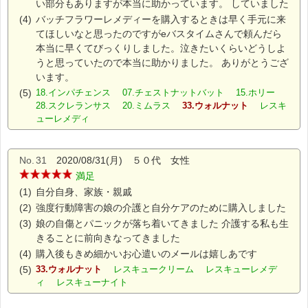
い部分もありますが本当に助かっています。 していました
(4)
バッチフラワーレメディーを購入するときは早く手元に来
てほしいなと思ったのですがeバスタイムさんで頼んだら
本当に早くてびっくりしました。泣きたいくらいどうしよ
うと思っていたので本当に助かりました。 ありがとうござ
います。
(5)
18.インパチェンス 07.チェストナットバット 15.ホリー
28.スクレランサス 20.ミムラス
33.ウォルナット
レスキ
ューレメディ
No.
31
2020/08/31(月) ５０代 女性
満足
(1)
自分自身、家族・親戚
(2)
強度行動障害の娘の介護と自分ケアのために購入しました
(3)
娘の自傷とパニックが落ち着いてきました 介護する私も生
きることに前向きなってきました
(4)
購入後もきめ細かいお心遣いのメールは嬉しあです
(5)
33.ウォルナット
レスキュークリーム レスキューレメデ
ィ レスキューナイト