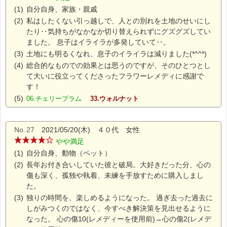
(1)
自分自身、家族・親戚
(2)
私はしたくない引っ越しで、人との別れを土地のせいにし
たり‥気持ちがなかなか切り替えられずにグズグズしてい
ました。 息子はイライラが多発していて‥。
(3)
土地にも明るくなれ、息子のイライラは減りました(*^^*)
(4)
総合的なものでの効果とは思うのですが、そのひとつとし
て大いに役立ってくださったフラワーレメディに感謝で
す！
(5)
06.チェリープラム
33.ウォルナット
No.
27
2021/05/20(木) ４０代 女性
やや満足
(1)
自分自身、動物（ペット）
(2)
長年お付き合いしていた彼と破局。大好きだった分、心の
傷も深く、孤独や執着、未練を手放すために購入しまし
た。
(3)
独りの時間を、楽しめるようになった。 過ぎ去った過去に
しがみつくのではなく、今すべき解決策を見出せるように
なった。 心の傷10(レメディーを使用前)→心の傷2(レメデ