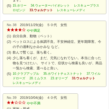
ます。
(5)
15.ホリー 34.ウォーターバイオレット レスキュープラス
ロゼンジ
33.ウォルナット
レスキューレメディ
No.
38
2019/11/29(金) ５０代 女性
やや満足
(1)
自分自身、動物（ペット）
(2)
ペットロスによる体調不良。不安神経症。更年期障害。今
の子の過剰なかみかみな など。
(3)
飲んで暫くは、落ち着く。
(4)
少し落ち着くが、まだ、元気になれてない。本当に合った
物を見つけたい。 サイトで、症状から検索も良いが、商品
一覧から検索、選べると良い。
(5)
10.クラブアップル 35.ホワイトチェストナット 37.ワイル
ドローズ 20.ミムラス 23.オリーブ
33.ウォルナット
レスキューレメディ
No.
39
2019/10/04(金) ４０代 女性
やや不満
(1)
家族・親戚