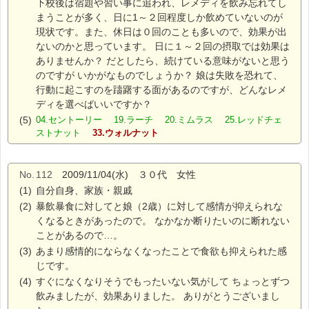
下校後は宿題や習い事に追われ、レメディを飲み忘れてし
まうことが多く、日に1～２回程度しか飲めていないのが
現状です。また、休日は０回のことも多いので、効果が出
ないのかと思っています。 日に１～２回の摂取では効果は
ありませんか？ だとしたら、続けている意味がないと思う
のですが いかがなものでしょうか？ 娘は失敗を恐れて、
行動に起こすのを躊躇する面があるのですが、どんなレメ
ディを選べばいいですか？
(5)
04.セントーリー 19.ラーチ 20.ミムラス 25.レッドチェ
ストナット
33.ウォルナット
No.
112
2009/11/04(水) ３０代 女性
(1)
自分自身、家族・親戚
(2)
暴飲暴食に対してと娘（2歳）に対して感情が抑えられな
くなるときがあったので。 なかなか断りたいのに断れない
ことがあるので…。
(3)
あまり感情的にならなくなったことで食欲も抑えられた感
じです。
(4)
すぐになくなりそうでもったいない気がして ちょっとずつ
飲みましたが、効果ありました。 ありがとうございまし