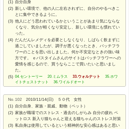
(1)
自分自身
(2)
新しい環境で、他の人に左右されずに、自分のやるべきこ
とに集中できるように。
(3)
他人にどう思われているかということがあまり気にならな
くなり、気分が軽くなり安定し、新しい環境にも慣れてい
った。
(4)
だんだんレメディを必要としなくなり、しばらく飲まずに
過ごしていましたが、調子が悪くなったとき、バッチフラ
ワーのことを思い出しました。何か不安定なときの強い味
方です。 ｅパスタイムさんのサイトはバッチフラワーへの
愛情を感じるので、買うならここで買いたいと思いまし
た。
(5)
04.セントーリー 20.ミムラス
33.ウォルナット
35.ホワ
イトチェストナット 36.ワイルドオート
No.
102
2010/11/14(日) ５０代 女性
(1)
自分自身、家族・親戚、動物（ペット）
(2)
家族が職場でのストレス・過去のしがらみ 自分の疲れ ペ
ットロス 新入り猫ちゃんと迎える猫ちゃんのストレス対策
(3)
私自身は使用しているという精神的な安心感はあると思い