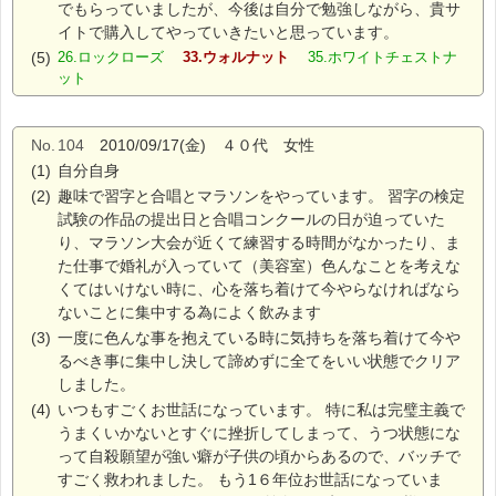
でもらっていましたが、今後は自分で勉強しながら、貴サ
イトで購入してやっていきたいと思っています。
(5)
26.ロックローズ
33.ウォルナット
35.ホワイトチェストナ
ット
No.
104
2010/09/17(金) ４０代 女性
(1)
自分自身
(2)
趣味で習字と合唱とマラソンをやっています。 習字の検定
試験の作品の提出日と合唱コンクールの日が迫っていた
り、マラソン大会が近くて練習する時間がなかったり、ま
た仕事で婚礼が入っていて（美容室）色んなことを考えな
くてはいけない時に、心を落ち着けて今やらなければなら
ないことに集中する為によく飲みます
(3)
一度に色んな事を抱えている時に気持ちを落ち着けて今や
るべき事に集中し決して諦めずに全てをいい状態でクリア
しました。
(4)
いつもすごくお世話になっています。 特に私は完璧主義で
うまくいかないとすぐに挫折してしまって、うつ状態にな
って自殺願望が強い癖が子供の頃からあるので、バッチで
すごく救われました。 もう1６年位お世話になっていま