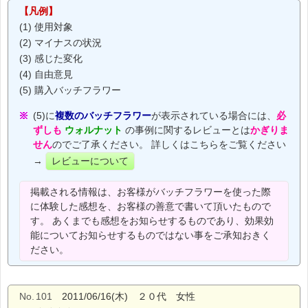
【凡例】
(1) 使用対象
(2) マイナスの状況
(3) 感じた変化
(4) 自由意見
(5) 購入バッチフラワー
(5)に
複数のバッチフラワー
が表示されている場合には、
必
ずしも
ウォルナット
の事例に関するレビューとは
かぎりま
せん
のでご了承ください。 詳しくはこちらをご覧ください
→
レビューについて
掲載される情報は、お客様がバッチフラワーを使った際
に体験した感想を、お客様の善意で書いて頂いたもので
す。 あくまでも感想をお知らせするものであり、効果効
能についてお知らせするものではない事をご承知おきく
ださい。
No.
101
2011/06/16(木) ２０代 女性