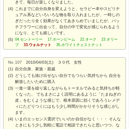
きて、毎日が楽しくなりました。
(4)
これまでに自分自身を変えようと、セラピー本やスピリチ
ュアル系などいろいろな物を取り入れましたが、一時しの
ぎだったり全く効果がなくてあきらめていましたが、バッ
チフラワーに出会って、自分の中で変化が感じられるよう
になり、とても嬉しいです。
(5)
04.セントーリー 17.ホーンビーム 22.オーク 23.オリー
ブ
33.ウォルナット
35.ホワイトチェストナット
No.
107
2010/04/03(土) ３０代 女性
(1)
自分自身、家族・親戚
(2)
どうしても抜け出せない自分でもつらい気持ちから 自分を
解放したいために購入
(3)
一進一退を繰り返しながらもトータルでみると気持ちが軽
くなった。 でもまさによく説明にあるように「たまねぎの
皮」をむくような感じで、根本原因に効くであろうレメデ
ィにたどりつくにはもう少し時間がかかりそうな感じがし
ます。
(4)
いまのエッセンス選択でいいのか自信がなく・・・ そんな
ときにもう少し気軽に電話で相談できたらと思いつつ、な