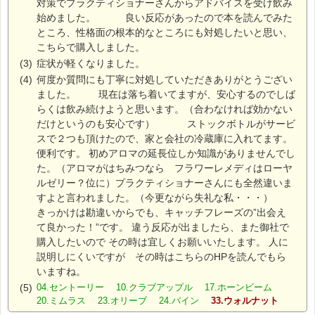
対策でプラクティショナーさんからアドバイスを受け飲み
始めました。 良い反応があったので本を読んでみた
ところ、性格面の根本的なところにも対処したいと思い、
こちらで購入しました。
(3)
症状が軽くなりました。
(4)
何度か質問にも丁寧に対処していただきありがとうござい
ました。 現在は落ち着いてますが、安心するのでしば
らくは飲み続けようと思います。（合わなければ効かない
だけというのも安心です） ストックボトルがサービ
スで２つも頂けたので、家と会社の冷蔵庫に入れてます。
便利です。 初めアロマの延長位しか知識がありませんでし
た。（アロマがはちみつなら フラワーレメディはローヤ
ルゼリー？位に）プラクティショナーさんにも全然違いま
すよと言われました。（今更ながら失礼な私・・・）
きっかけは勘違いからでも、キャッチフレーズの”出会え
て良かった！”です。 違う反応が出ましたら、また御社で
購入したいので その時は宜しくお願いいたします。 人に
説明しにくいですが その時はこちらのHPを読んでもら
いますね。
(5)
04.セントーリー 10.クラブアップル 17.ホーンビーム
20.ミムラス 23.オリーブ 24.パイン
33.ウォルナット