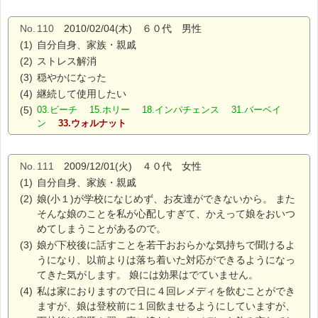
No.
110
2010/02/04(木) ６０代 男性
(1)
自分自身、家族・親戚
(2)
ストレス解消
(3)
穏やかになった
(4)
継続して使用したい
(5)
03.ビーチ 15.ホリー 18.インパチェンス 31.バーベイ
ン
33.ウォルナット
No.
111
2009/12/01(火) ４０代 女性
(1)
自分自身、家族・親戚
(2)
娘(小１)が学校になじめず、お友達ができないから。 また
そんな娘のことを私が心配しすぎて、かえって娘をおいつ
めてしまうことがあるので。
(3)
娘が下校後に話すことを若干おおらかな気持ちで聞けるよ
うになり、以前よりは落ち着いた対応ができるようになっ
てきた気がします。 娘には効果はでていません。
(4)
私は家におりますので日に４回レメディを飲むことができ
ますが、娘は登校前に１回飲ませるようにしていますが、