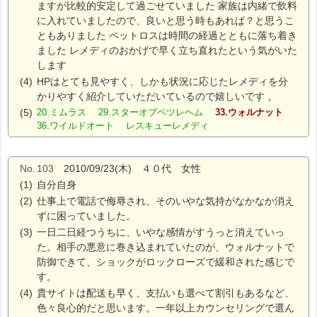
ますが比較的安定して過ごせていました 家族は内緒で飲料
に入れていましたので、良いと思う時もあれば？と思うこ
ともありました ペットロスは時間の経過とともに落ち着き
ました レメディのおかげで早く立ち直れたという気がいた
します
(4)
HPはとても見やすく、しかも状況に応じたレメディを分
かりやすく紹介していただいているので嬉しいです 。
(5)
20.ミムラス 29.スターオブベツレヘム
33.ウォルナット
36.ワイルドオート レスキューレメディ
No.
103
2010/09/23(木) ４０代 女性
(1)
自分自身
(2)
仕事上で電話で侮辱され、そのいやな気持がなかなか消え
ずに困っていました。
(3)
一日二日経つうちに、いやな感情がすうっと消えていっ
た。相手の悪意に巻き込まれていたのが、ウォルナットで
防御できて、ショックがロックローズで緩和された感じで
す。
(4)
貴サイトは配送も早く、支払いも選べて割引もあるなど、
色々良心的だと思います。一年以上カウンセリングで選ん