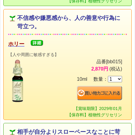
【保存料】植物性グリセリン
不信感や嫌悪感から、人の善意や行為に
苛立つ。
ホリー
【人や周囲に敏感すぎる】
品番[bb015]
2,870円
(税込)
10ml 数量：
【賞味期限】2029年01月
【保存料】植物性グリセリン
相手が自分よりスローペースなことに苛