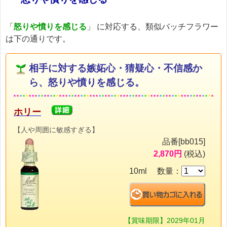
「
怒りや憤りを感じる
」 に対応する、類似バッチフラワー
は下の通りです。
相手に対する嫉妬心・猜疑心・不信感か
ら、怒りや憤りを感じる。
ホリー
【人や周囲に敏感すぎる】
品番[bb015]
2,870円
(税込)
10ml 数量：
【賞味期限】2029年01月