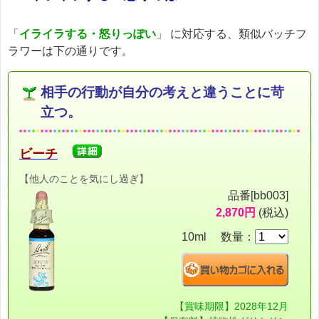
「
イライラする・怒りっぽい
」 に対応する、類似バッチフ
ラワーは下の通りです。
相手の行動が自分の考えと違うことに苛
立つ。
ビーチ
【他人のことを気にし過ぎ】
品番[bb003]
2,870円
(税込)
10ml 数量：
【賞味期限】2028年12月