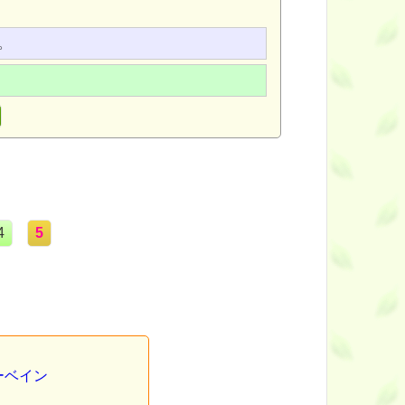
。
。
4
5
バーベイン