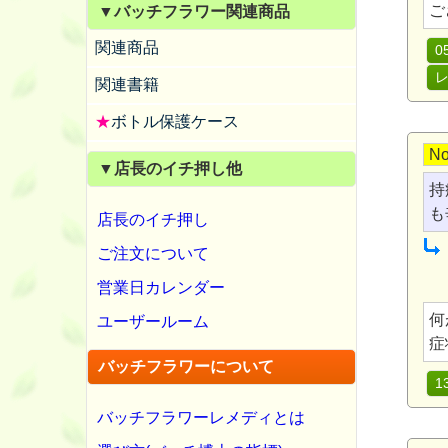
ご
▼バッチフラワー関連商品
関連商品
0
関連書籍
★
ボトル保護ケース
No
▼店長のイチ押し他
持
も
店長のイチ押し
ご注文について
営業日カレンダー
何
ユーザールーム
症
バッチフラワーについて
1
バッチフラワーレメディとは