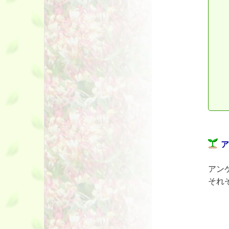
アン
それ