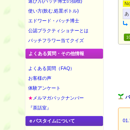
選び方(バッチ博士の指標)
No
使い方(飲む,処置ボトル)
あ
エドワード・バッチ博士
公認プラクティショナーとは
1
バッチフラワー当てクイズ
よくある質問・その他情報
よくある質問（FAQ）
お客様の声
体験アンケート
★
メルマガバックナンバー
『茶話室』
0
ｅパスタイムについて