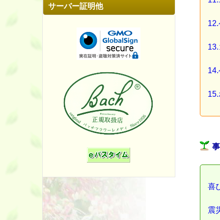
サーバー証明他
1
13
14
15
喜
震