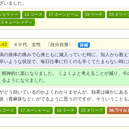
ざいました。
5.セラトー
13.ゴース
17.ホーンビーム
19.ラーチ
23.オリー
レスキューレメディ
.43
４０代 女性 〔自分自身〕
病の身体の痛みで心身ともに滅入っていた時に、知人から教え
辛いような状況で、毎日仕事に行くのも辛くてたまらない時に
精神的に楽になりました。 くよくよと考えることが減り、今
るようになりました。
がどう効いているのかよくわかりませんが、効果は確かにある
状（蕁麻疹など）がでるように思うのですが、そういうことも
3.ゴース
17.ホーンビーム
19.ラーチ
23.オリーブ
36.ワイ