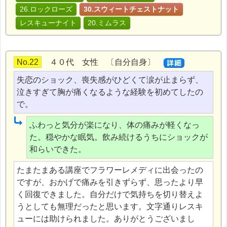
26.ロックローズ
30.スウィートチェストナット
レスキューナイト
20.ミムラス
No.22
４０代 女性 〔自分自身〕
失恋のショック、喪失感がひどくて涙が止まらず、
泣きすぎて胸が痛くなるような経験を初めてしたの
で。
ふわっと気分が楽になり、体の痛みが軽くなっ
た。穏やかな眠気。飲み続けるうちにショックが
和らいできた。
たまたまある講座でフラワーレメディに出会ったの
ですが、おかげで痛みを引きずらず、思ったより早
く回復できました。自分だけで気持ちを切り替えよ
うとしても無理だったと思います。文字通りレスキ
ューには助けられました。ありがとうございまし