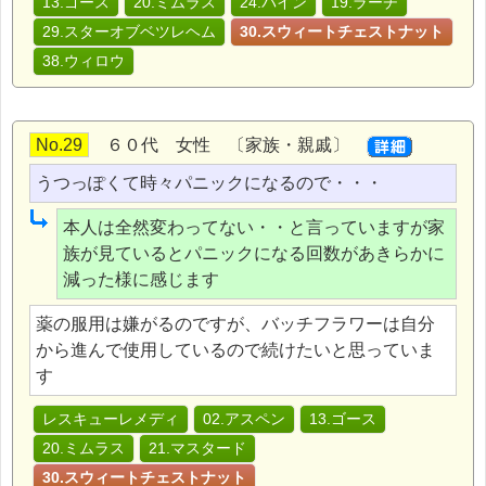
13.ゴース
20.ミムラス
24.パイン
19.ラーチ
29.スターオブベツレヘム
30.スウィートチェストナット
38.ウィロウ
No.29
６０代 女性 〔家族・親戚〕
うつっぽくて時々パニックになるので・・・
本人は全然変わってない・・と言っていますが家
族が見ているとパニックになる回数があきらかに
減った様に感じます
薬の服用は嫌がるのですが、バッチフラワーは自分
から進んで使用しているので続けたいと思っていま
す
レスキューレメディ
02.アスペン
13.ゴース
20.ミムラス
21.マスタード
30.スウィートチェストナット