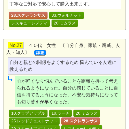
丁寧なご対応で安心して購入出来ます。
28.スクレランサス
33.ウォルナット
レスキューレメディ
20.ミムラス
No.27
４０代 女性 〔自分自身、家族・親戚、友
人・知人〕
自分と親との関係をよくするため 悩んでいる友達に
教えるため
心が軽くなり悩んでいることを距離を持って考え
られるようになった。自分の感じていることに自
信を持てるようになった。不安な気持ちになって
も切り替えが早くなった。
10.クラブアップル
19.ラーチ
20.ミムラス
25.レッドチェストナット
28.スクレランサス
29.スターオブベツレヘム
レスキューレメディ