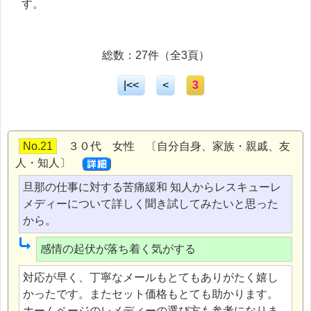
す。
総数：27件（全3頁）
|<<
<
3
No.21
３０代 女性 〔自分自身、家族・親戚、友
人・知人〕
旦那の仕事に対する苦痛緩和 知人からレスキューレ
メディーについて詳しく聞き試してみたいと思った
から。
感情の起伏が落ち着く気がする
対応が早く、丁寧なメールもとてもありがたく嬉し
かったです。またセット価格もとても助かります。
ホームページのレメディーの選び方も参考になりま