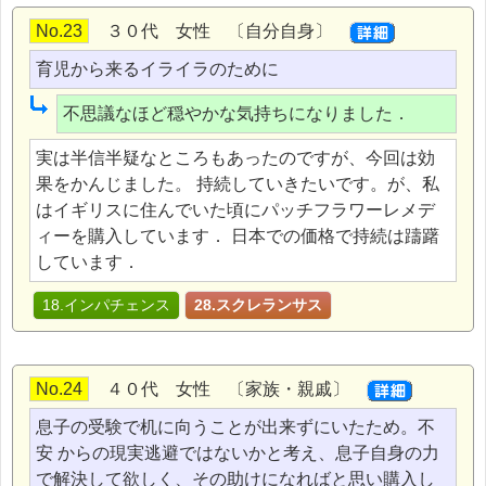
No.23
３０代 女性 〔自分自身〕
育児から来るイライラのために
不思議なほど穏やかな気持ちになりました．
実は半信半疑なところもあったのですが、今回は効
果をかんじました。 持続していきたいです。が、私
はイギリスに住んでいた頃にパッチフラワーレメデ
ィーを購入しています． 日本での価格で持続は躊躇
しています．
18.インパチェンス
28.スクレランサス
No.24
４０代 女性 〔家族・親戚〕
息子の受験で机に向うことが出来ずにいたため。不
安 からの現実逃避ではないかと考え、息子自身の力
で解決して欲しく、その助けになればと思い購入し