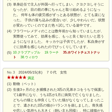
(3)
単身赴任で主人が外国へ行ってしまい、クヨクヨしそうに
なったが、目の前の事にちゃんと取り組めるようになっ
た。 何年も体の疲労感がずっとある状態が、とても楽にな
った。 子供の落ち込みの度合いが、少しやわらいだ。状態
が変わっていくのでまだ色々試している途中です。
(4)
フラワーレメディのことは数年前から知っていましたが、
実際使ってみて、効果を感じ、もっと良く知りたいと思う
ようになりました。 キッカケは子供でしたが、私自身がす
ぐに効果を感じられたのでびっくりしています。
(5)
10.クラブアップル 19.ラーチ
35.ホワイトチェストナッ
ト
38.ウィロウ
No.
3
2024/05/15(水) ７０代 女性
満足
(1)
動物（ペット）
(2)
生後3ヶ月のとき捕獲された3匹の兄弟ネコをうちで保護し
て1歳半になり、うち1匹が1月に病気で亡くなりました。
どちらの猫とも仲良くしていた猫がなくなってしまったこ
とで、遺された2匹の猫がバランスを崩しました。喪失感
や悲しい気持ちも大きく（飼い主も同様）、特に雄猫がも