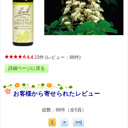
4.4
23件 (レビュー：98件)
詳細ページに戻る
お客様から寄せられたレビュー
総数：98件（全5頁）
1
>
>>|