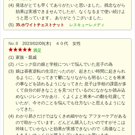
(4)
発送がとても早くてありがたいと思いました。残念ながら
効果は実感できませんでしたが、なくなるまで使い続けよ
うと思っています。 ありがとうございました。
(5)
35.ホワイトチェストナット
レスキューレメディ
No.
8
2023/02/09(木) ４０代 女性
満足
(1)
家族・親戚
(2)
パニック症の娘と学校について悩んでいた息子の為
(3)
娘は昼夜逆転の生活だったのが、起きたい時間に起きられ
るように、なってきて鬱になりながらも明るいことを将来
の事などを語れるようになってきた 息子は学校の課題が多
くて自分の好きなことを見つけているのになかなか踏み込
めないジレンマかあり、くよくよと将来への翻を吐露して
いたが、今そのことを悩んでも仕方ないと思えるようにな
ってきた。
(4)
わかり易さだけではなくきめ細やかな アフターケアがある
ので助かっています。どんどん購入したいのですがそこは
吟味していかないと効果が実感できないので（高価なこと