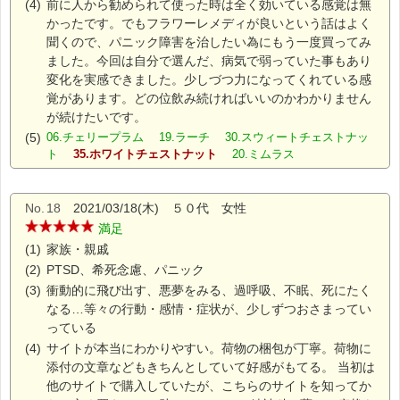
(4)
前に人から勧められて使った時は全く効いている感覚は無
かったです。でもフラワーレメディが良いという話はよく
聞くので、パニック障害を治したい為にもう一度買ってみ
ました。今回は自分で選んだ、病気で弱っていた事もあり
変化を実感できました。少しづつ力になってくれている感
覚があります。どの位飲み続ければいいのかわかりません
が続けたいです。
(5)
06.チェリープラム 19.ラーチ 30.スウィートチェストナッ
ト
35.ホワイトチェストナット
20.ミムラス
No.
18
2021/03/18(木) ５０代 女性
満足
(1)
家族・親戚
(2)
PTSD、希死念慮、パニック
(3)
衝動的に飛び出す、悪夢をみる、過呼吸、不眠、死にたく
なる…等々の行動・感情・症状が、少しずつおさまってい
っている
(4)
サイトが本当にわかりやすい。荷物の梱包が丁寧。荷物に
添付の文章などもきちんとしていて好感がもてる。 当初は
他のサイトで購入していたが、こちらのサイトを知ってか