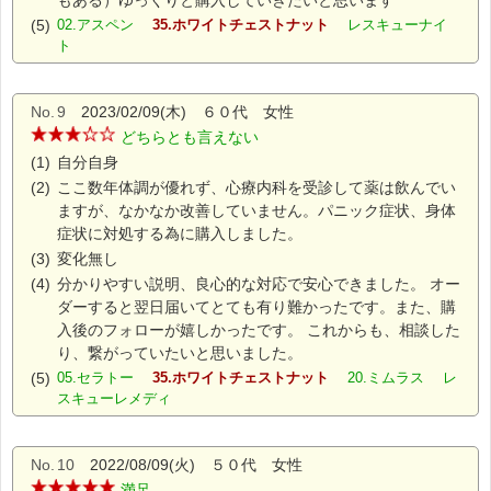
もある）ゆっくりと購入していきたいと思います
(5)
02.アスペン
35.ホワイトチェストナット
レスキューナイ
ト
No.
9
2023/02/09(木) ６０代 女性
どちらとも言えない
(1)
自分自身
(2)
ここ数年体調が優れず、心療内科を受診して薬は飲んでい
ますが、なかなか改善していません。パニック症状、身体
症状に対処する為に購入しました。
(3)
変化無し
(4)
分かりやすい説明、良心的な対応で安心できました。 オー
ダーすると翌日届いてとても有り難かったです。また、購
入後のフォローが嬉しかったです。 これからも、相談した
り、繋がっていたいと思いました。
(5)
05.セラトー
35.ホワイトチェストナット
20.ミムラス レ
スキューレメディ
No.
10
2022/08/09(火) ５０代 女性
満足