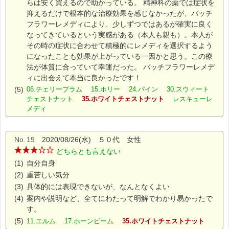
らは安く買えるので助かっている。 精神科の薬では症状を
抑えるだけで根本的な治療効果を感じなかったが、バッチ
フラワーレメディにより、少しずつではあるが確実に良く
なってきているという実感がある（本人も親も）。本人が
その時の症状に合わせて積極的にレメディを選択するよう
になったことも効果が上がっている一因かと思う。この療
法が体質に合っていて幸運だった。 バッチフラワーレメデ
ィに出会えて本当に良かったです！
(5)
06.チェリープラム 15.ホリー 24.パイン 30.スウィート
チェストナット
35.ホワイトチェストナット
レスキューレ
メディ
No.
19
2020/08/26(水) ５０代 女性
どちらとも言えない
(1)
自分自身
(2)
重苦しい気分
(3)
具体的には表現できないが、なんとなくよい
(4)
案内や説明など、全てにわたって明解でわかり易かったで
す。
(5)
11.エルム 17.ホーンビーム
35.ホワイトチェストナット