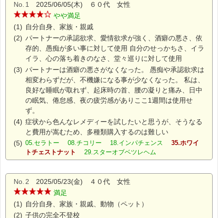
No.
1
2025/06/05(木) ６０代 女性
やや満足
(1)
自分自身、家族・親戚
(2)
パートナーの承認欲求、愛情欲求が強く、酒癖の悪さ、依
存的、愚痴が多い事に対して使用 自分のせっかちさ、イラ
イラ、心の落ち着きのなさ、堂々巡りに対して使用
(3)
パートナーは酒癖の悪さがなくなった。 愚痴や承認欲求は
相変わらずだが、不機嫌になる事が少なくなった。 私は、
良好な睡眠が取れず、起床時の首、腰の凝りと痛み、日中
の眠気、倦怠感、夜の疲労感がありここ1週間は使用せ
ず。
(4)
症状から色んなレメディーを試したいと思うが、そうなる
と費用が嵩むため、多種類購入するのは難しい
(5)
05.セラトー 08.チコリー 18.インパチェンス
35.ホワイ
トチェストナット
29.スターオブベツレヘム
No.
2
2025/05/23(金) ４０代 女性
満足
(1)
自分自身、家族・親戚、動物（ペット）
(2)
子供の完全不登校