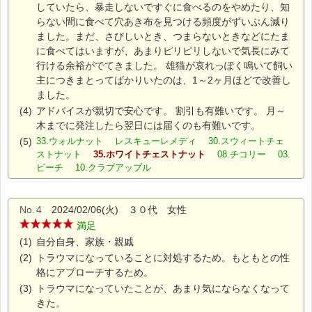
していたら、暴走しないですぐに食べるのをやめたり、知
らない間に食べて穴あき布を見つける頻度がずいぶん減り
ました。まだ、さびしいとき、つまらないときなどにたま
に食べてはいますが、あまりピリピリしないで気長にみて
行ける余裕がでてきました。 雄猫が哀れっぽく鳴いて飼い
主につきまとってばかりいたのは、1～2ヶ月ほどで改善し
ました。
(4)
アドバイスが親切で安心です。 割引も有難いです。 月～
木までに発注したら翌日には届くのも有難いです。
(5)
33.ウォルナット レスキューレメディ 30.スウィートチェ
ストナット
35.ホワイトチェストナット
08.チコリー 03.
ビーチ 10.クラブアップル
No.
4
2024/02/06(火) ３０代 女性
満足
(1)
自分自身、家族・親戚
(2)
トラウマになっていることに対処するため。もともとの性
格にアプローチするため。
(3)
トラウマになっていたことが、あまり気にならなくなって
きた。