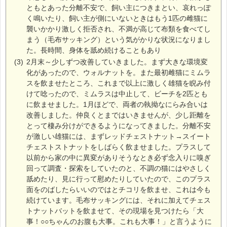
ともとあった分離不安で、飼い主につきまとい、哀れっぽ
く鳴いたり、飼い主が側にいないときはもう1匹の雌猫に
襲いかかり激しく拒否され、不満が高じて布類を食べてし
まう（毛布サッキング）という気がかりな状況になりまし
た。長時間、身体を舐め続けることもあり
(3)
2月末～少しずつ改善していきました。まず大きな環境変
化があったので、ウォルナットを。また最初雌猫にミムラ
スを飲ませたところ、これまで以上に激しく雄猫を睨み付
けて唸ったので、ミムラスは中止して、ビーチを2匹とも
に飲ませました。1月ほどで、両者の執拗なにらみ合いは
改善しました。仲良くとまではいきませんが、少し距離を
とって棲み分けができるようになってきました。分離不安
が激しい雄猫には、まずレッドチェストナット→スイート
チェストストナットをしばらく飲ませました。プラスして
以前から家の中に異変がありそうなとき必ず念入りに嗅ぎ
回って調査・探索をしていたのと、不調の猫にはやさしく
舐めたり、見に行って慰めたりしていたので、このプラス
面をのばしたらいいのではとチコリを飲ませ、これは今も
続けています。毛布サッキングには、それに加えてチェス
トナットバットを飲ませて、その現場を見つけたら「大
事！○○ちゃんのお腹も大事。これも大事！」と言うように