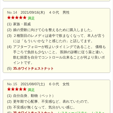
No.
14
2021/09/16(木) ４０代 男性
満足
(1)
家族・親戚
(2)
娘の受験に向けて心を整えるために購入しました。
(3)
２種類目のレメディは途中で飲まなくなって、本人が言う
には「もういいかな？と感じたの」と話してます。
(4)
アフターフォローが程よいタイミングであること。 価格も
手ごろで負担も少ないこと。 医師の診断に従う薬と違い、
飲む頻度を自分でコントロール出来ることが何より良いポ
イントです。
(5)
35.ホワイトチェストナット
No.
15
2021/08/07(土) ６０代 女性
満足
(1)
自分自身、動物（ペット）
(2)
更年期で心配事、不安感など、表れていたので。
(3)
不安感が無くなって、気分がいい感じ。
35.ホワイトチェストナット
レスキューパステル レスキュ