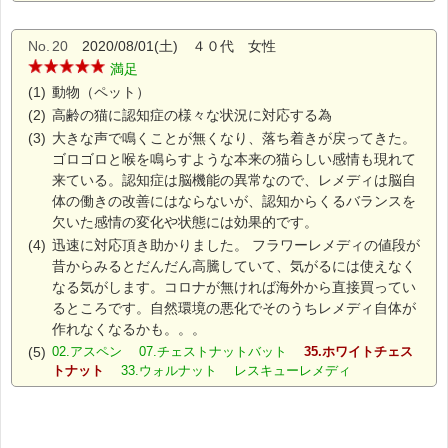
No.
20
2020/08/01(土) ４０代 女性
満足
(1)
動物（ペット）
(2)
高齢の猫に認知症の様々な状況に対応する為
(3)
大きな声で鳴くことが無くなり、落ち着きが戻ってきた。
ゴロゴロと喉を鳴らすような本来の猫らしい感情も現れて
来ている。認知症は脳機能の異常なので、レメディは脳自
体の働きの改善にはならないが、認知からくるバランスを
欠いた感情の変化や状態には効果的です。
(4)
迅速に対応頂き助かりました。 フラワーレメディの値段が
昔からみるとだんだん高騰していて、気がるには使えなく
なる気がします。コロナが無ければ海外から直接買ってい
るところです。自然環境の悪化でそのうちレメディ自体が
作れなくなるかも。。。
(5)
02.アスペン 07.チェストナットバット
35.ホワイトチェス
トナット
33.ウォルナット レスキューレメディ