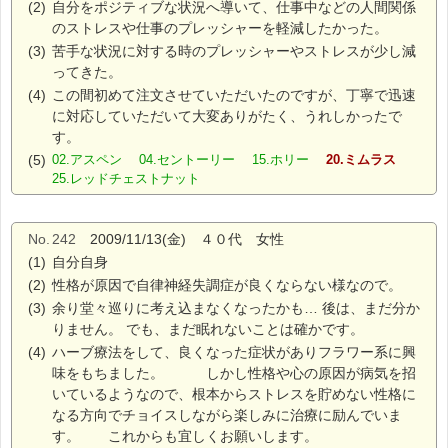
(2)
自分をポジティブな状況へ導いて、仕事中などの人間関係
のストレスや仕事のプレッシャーを軽減したかった。
(3)
苦手な状況に対する時のプレッシャーやストレスが少し減
ってきた。
(4)
この間初めて注文させていただいたのですが、丁寧で迅速
に対応していただいて大変ありがたく、うれしかったで
す。
(5)
02.アスペン 04.セントーリー 15.ホリー
20.ミムラス
25.レッドチェストナット
No.
242
2009/11/13(金) ４０代 女性
(1)
自分自身
(2)
性格が原因で自律神経失調症が良くならない様なので。
(3)
余り堂々巡りに考え込まなくなったかも… 後は、まだ分か
りません。 でも、まだ眠れないことは確かです。
(4)
ハーブ療法をして、良くなった症状がありフラワー系に興
味をもちました。 しかし性格や心の原因が病気を招
いているようなので、根本からストレスを貯めない性格に
なる方向でチョイスしながら楽しみに治療に励んでいま
す。 これからも宜しくお願いします。