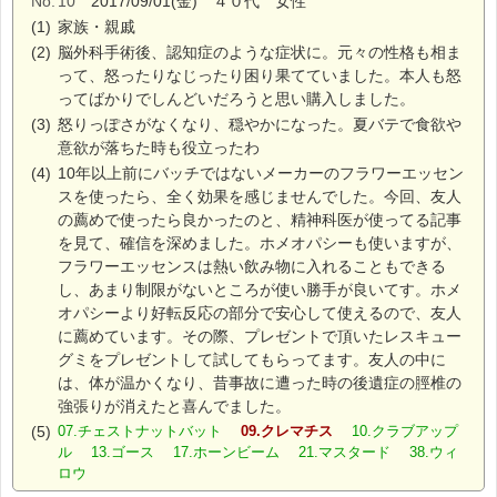
No.
10
2017/09/01(金) ４０代 女性
(1)
家族・親戚
(2)
脳外科手術後、認知症のような症状に。元々の性格も相ま
って、怒ったりなじったり困り果てていました。本人も怒
ってばかりでしんどいだろうと思い購入しました。
(3)
怒りっぽさがなくなり、穏やかになった。夏バテで食欲や
意欲が落ちた時も役立ったわ
(4)
10年以上前にバッチではないメーカーのフラワーエッセン
スを使ったら、全く効果を感じませんでした。今回、友人
の薦めで使ったら良かったのと、精神科医が使ってる記事
を見て、確信を深めました。ホメオパシーも使いますが、
フラワーエッセンスは熱い飲み物に入れることもできる
し、あまり制限がないところが使い勝手が良いてす。ホメ
オパシーより好転反応の部分で安心して使えるので、友人
に薦めています。その際、プレゼントで頂いたレスキュー
グミをプレゼントして試してもらってます。友人の中に
は、体が温かくなり、昔事故に遭った時の後遺症の脛椎の
強張りが消えたと喜んでました。
(5)
07.チェストナットバット
09.クレマチス
10.クラブアップ
ル 13.ゴース 17.ホーンビーム 21.マスタード 38.ウィ
ロウ