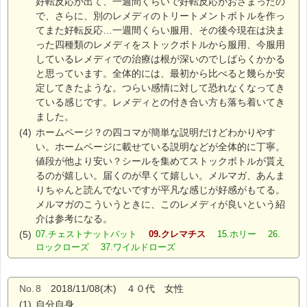
好転反応が出て、一週間くらいで好転反応がおさまったの
で、さらに、別のレメディのトリートメントボトルを作っ
てまた好転反応…一週間くらい服用、その後今現在は決ま
った四種類のレメディをストックボトルから服用、今服用
しているレメディでの治療は根が深いのでしばらくかかる
と思っています。全体的には、最初から比べると幾らか安
定してきたような。つらい感情に対して恐れなくなってき
ている感じです。レメディとの付き合い方も落ち着いてき
ました。
(4)
ホームページ？の四コマが簡単な説明だけどわかりやす
い。ホームページに載せている説明などが全体的に丁寧。
値段が他より安い？シールを集めてストックボトルが貰え
るのが嬉しい。届くのが早くて嬉しい。メルマガ、あんま
りちゃんと読んでないですが平凡な感じが好感がもてる。
メルマガのこういうときに、このレメディが良いという紹
介は参考になる。
(5)
07.チェストナットバット
09.クレマチス
15.ホリー 26.
ロックローズ 37.ワイルドローズ
No.
8
2018/11/08(木) ４０代 女性
(1)
自分自身