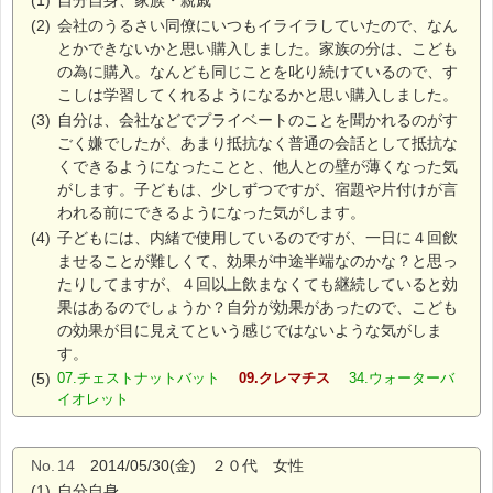
(1)
自分自身、家族・親戚
(2)
会社のうるさい同僚にいつもイライラしていたので、なん
とかできないかと思い購入しました。家族の分は、こども
の為に購入。なんども同じことを叱り続けているので、す
こしは学習してくれるようになるかと思い購入しました。
(3)
自分は、会社などでプライベートのことを聞かれるのがす
ごく嫌でしたが、あまり抵抗なく普通の会話として抵抗な
くできるようになったことと、他人との壁が薄くなった気
がします。子どもは、少しずつですが、宿題や片付けが言
われる前にできるようになった気がします。
(4)
子どもには、内緒で使用しているのですが、一日に４回飲
ませることが難しくて、効果が中途半端なのかな？と思っ
たりしてますが、４回以上飲まなくても継続していると効
果はあるのでしょうか？自分が効果があったので、こども
の効果が目に見えてという感じではないような気がしま
す。
(5)
07.チェストナットバット
09.クレマチス
34.ウォーターバ
イオレット
No.
14
2014/05/30(金) ２０代 女性
(1)
自分自身