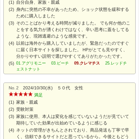
(1)
自分自身、家族・親戚
(2)
身内に突然の不幸があったため、ショック状態を緩和する
ために購入しました
(3)
そのことばかり考える時間が減りました。 でも何か他のこ
とをする気力が湧くわけではなく、辛い思考に蓋をしてる
ような、現雑逃避のような感覚です。
(4)
以前は海外から購入していましたが、緊急だったのですぐ
に届く日本サイトを探しました。 HPがとても見やすく、
分かりやすい説明で選びやすくてありがたかったです。
(5)
01.アグリモニー 03.ビーチ
09.クレマチス
25.レッドチ
ェストナット
No.
2
2024/10/30(水) ５０代 女性
満足
(1)
家族・親戚
(2)
受験対策
(3)
家族に使用、本人は変化を感じていないようだが見ていて
期待していた効果が出始めているように感じる
(4)
ネットの管理がきちんとされており、商品発送も丁寧で早
く、信頼できるサイトだと思っているから。今後ともどう