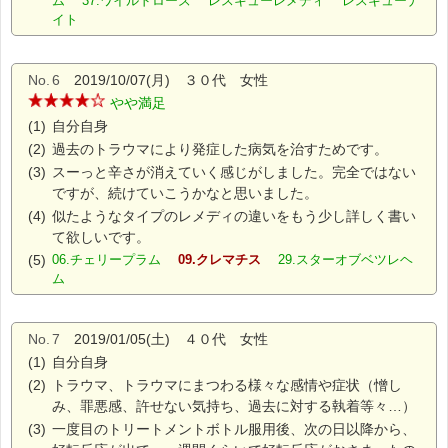
ム 37.ワイルドローズ レスキューレメディ レスキューナ
イト
No.
6
2019/10/07(月) ３０代 女性
やや満足
(1)
自分自身
(2)
過去のトラウマにより発症した病気を治すためです。
(3)
スーっと辛さが消えていく感じがしました。完全ではない
ですが、続けていこうかなと思いました。
(4)
似たようなタイプのレメディの違いをもう少し詳しく書い
て欲しいです。
(5)
06.チェリープラム
09.クレマチス
29.スターオブベツレヘ
ム
No.
7
2019/01/05(土) ４０代 女性
(1)
自分自身
(2)
トラウマ、トラウマにまつわる様々な感情や症状（憎し
み、罪悪感、許せない気持ち、過去に対する執着等々…）
(3)
一度目のトリートメントボトル服用後、次の日以降から、