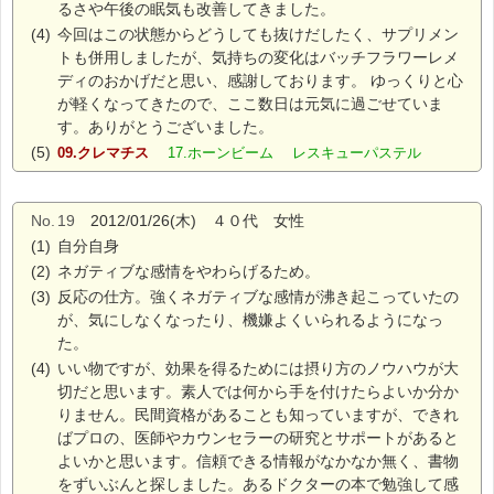
るさや午後の眠気も改善してきました。
(4)
今回はこの状態からどうしても抜けだしたく、サプリメン
トも併用しましたが、気持ちの変化はバッチフラワーレメ
ディのおかげだと思い、感謝しております。 ゆっくりと心
が軽くなってきたので、ここ数日は元気に過ごせていま
す。ありがとうございました。
(5)
09.クレマチス
17.ホーンビーム レスキューパステル
No.
19
2012/01/26(木) ４０代 女性
(1)
自分自身
(2)
ネガティブな感情をやわらげるため。
(3)
反応の仕方。強くネガティブな感情が沸き起こっていたの
が、気にしなくなったり、機嫌よくいられるようになっ
た。
(4)
いい物ですが、効果を得るためには摂り方のノウハウが大
切だと思います。素人では何から手を付けたらよいか分か
りません。民間資格があることも知っていますが、できれ
ばプロの、医師やカウンセラーの研究とサポートがあると
よいかと思います。信頼できる情報がなかなか無く、書物
をずいぶんと探しました。あるドクターの本で勉強して感