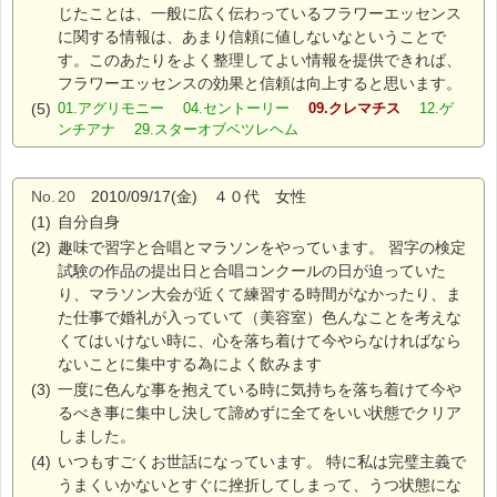
じたことは、一般に広く伝わっているフラワーエッセンス
に関する情報は、あまり信頼に値しないなということで
す。このあたりをよく整理してよい情報を提供できれば、
フラワーエッセンスの効果と信頼は向上すると思います。
(5)
01.アグリモニー 04.セントーリー
09.クレマチス
12.ゲ
ンチアナ 29.スターオブベツレヘム
No.
20
2010/09/17(金) ４０代 女性
(1)
自分自身
(2)
趣味で習字と合唱とマラソンをやっています。 習字の検定
試験の作品の提出日と合唱コンクールの日が迫っていた
り、マラソン大会が近くて練習する時間がなかったり、ま
た仕事で婚礼が入っていて（美容室）色んなことを考えな
くてはいけない時に、心を落ち着けて今やらなければなら
ないことに集中する為によく飲みます
(3)
一度に色んな事を抱えている時に気持ちを落ち着けて今や
るべき事に集中し決して諦めずに全てをいい状態でクリア
しました。
(4)
いつもすごくお世話になっています。 特に私は完璧主義で
うまくいかないとすぐに挫折してしまって、うつ状態にな