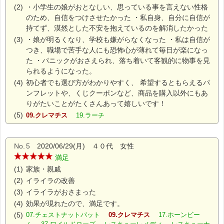
(2)
・小学生の娘がおとなしい、思っている事を言えない性格
のため、自信をつけさせたかった ・私自身、自分に自信が
持てず、漠然とした不安を抱えているのを解消したかった
(3)
・娘が明るくなり、学校も嫌がらなくなった ・私は自信が
つき、職場で苦手な人にも恐怖心が薄れて毎日が楽になっ
た ・パニックがおさえられ、落ち着いて客観的に物事を見
られるようになった。
(4)
初心者でも選び方がわかりやすく、 希望するともらえるパ
ンフレットや、くじクーポンなど、商品を購入以外にもあ
りがたいことがたくさんあって嬉しいです！
(5)
09.クレマチス
19.ラーチ
No.
5
2020/06/29(月) ４０代 女性
満足
(1)
家族・親戚
(2)
イライラの改善
(3)
イライラがおさまった
(4)
効果が現れたので、満足です。
(5)
07.チェストナットバット
09.クレマチス
17.ホーンビー