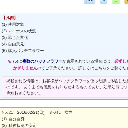
【凡例】
(1) 使用対象
(2) マイナスの状況
(3) 感じた変化
(4) 自由意見
(5) 購入バッチフラワー
(5)に
複数のバッチフラワー
が表示されている場合には、
必ずし
かぎりません
のでご了承ください。 詳しくはこちらをご覧くだ
掲載される情報は、お客様がバッチフラワーを使った際に体験した
のです。 あくまでも感想をお知らせするものであり、効果効能に
承知おきください。
No.
21
2016/02/21(日) ３０代 女性
(1)
自分自身
(2)
精神状況の安定