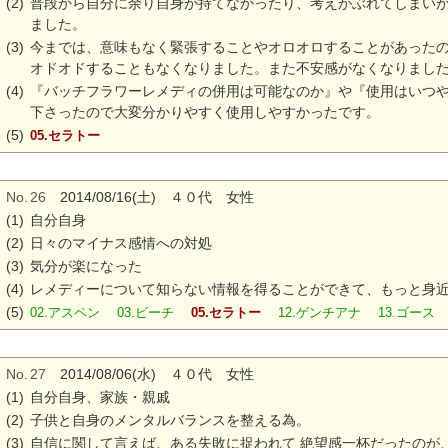
(2)
普段から自分に余り自身が持てなかったり、考えがぶれてしまいが
ました。
(3)
今までは、意味もなく緊張することやオロオロすることがあった
オドオドすることもなくなりました。また不安感がなくなりまし
(4)
『バッチフラワーレメディの併用は可能なのか』や『使用はいつ
下さったので大変分かりやすく使用しやすかったです。
(5)
05.セラトー
No.
26
2014/08/16(土) ４０代 女性
(1)
自分自身
(2)
日々のマイナス感情への対処
(3)
気分が楽になった
(4)
レメディーについて知らない情報を得ることができて、もっと身
(5)
02.アスペン 03.ビーチ
05.セラトー
12.ゲンチアナ 13.ゴース
No.
27
2014/08/06(水) ４０代 女性
(1)
自分自身、家族・親戚
(2)
子供と自身のメンタルバランスを整える為。
(3)
自信に関して言えば、ある失敗に捉われて 絶望感一杯だったのが