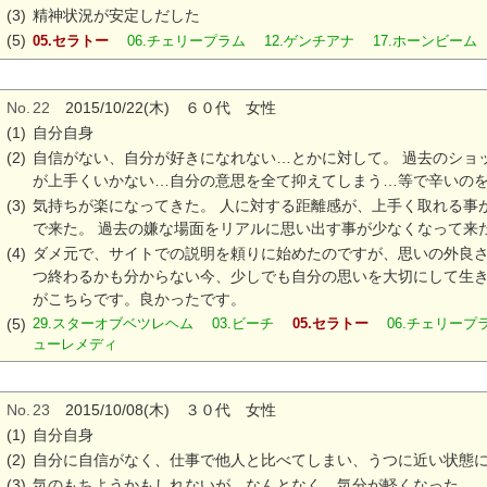
(3)
精神状況が安定しだした
(5)
05.セラトー
06.チェリープラム 12.ゲンチアナ 17.ホーンビーム
No.
22
2015/10/22(木) ６０代 女性
(1)
自分自身
(2)
自信がない、自分が好きになれない…とかに対して。 過去のショ
が上手くいかない…自分の意思を全て抑えてしまう…等で辛いの
(3)
気持ちが楽になってきた。 人に対する距離感が、上手く取れる事
で来た。 過去の嫌な場面をリアルに思い出す事が少なくなって来
(4)
ダメ元で、サイトでの説明を頼りに始めたのですが、思いの外良
つ終わるかも分からない今、少しでも自分の思いを大切にして生
がこちらです。良かったです。
(5)
29.スターオブベツレヘム 03.ビーチ
05.セラトー
06.チェリープ
ューレメディ
No.
23
2015/10/08(木) ３０代 女性
(1)
自分自身
(2)
自分に自信がなく、仕事で他人と比べてしまい、うつに近い状態
(3)
気のもちようかもしれないが、なんとなく、気分が軽くなった。