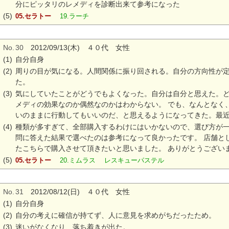
分にピッタリのレメディを診断出来て参考になった
(5)
05.セラトー
19.ラーチ
No.
30
2012/09/13(木) ４０代 女性
(1)
自分自身
(2)
周りの目が気になる。人間関係に振り回される。自分の方向性が
た。
(3)
気にしていたことがどうでもよくなった。自分は自分と思えた。
メディの効果なのか偶然なのかはわからない。 でも、なんとなく
いのままに行動してもいいのだ、と思えるようになってきた。最
(4)
種類が多すぎて、全部購入するわけにはいかないので、選び方が
問に答えた結果で選べたのは参考になって良かったです。 店舗と
たこちらで購入させて頂きたいと思いました。 ありがとうございました
(5)
05.セラトー
20.ミムラス レスキューパステル
No.
31
2012/08/12(日) ４０代 女性
(1)
自分自身
(2)
自分の考えに確信が持てず、人に意見を求めがちだったため。
(3)
迷いがなくなり、落ち着きが出た。