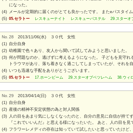
になった。
(4)
メールが定期的に届くのがとても良かったです。 またeパスタイ
(5)
05.セラトー
レスキューナイト レスキューパステル 29.スター
No.
28
2013/11/06(水) ３０代 女性
(1)
自分自身
(2)
幼稚園で色々あり、友人から聞いて試してみようと思いました。
(3)
何が問題なのか、逃げずに考えるようになった。 子どもを見守れ
トラウマがあり、落ち着きなく過ごしてしまっていたが、それを
(4)
いつも迅速な手配をありがとうございます。
(5)
05.セラトー
17.ホーンビーム 29.スターオブベツレヘム 38.ウ
No.
29
2013/04/14(日) ３０代 女性
(1)
自分自身
(2)
産後の精神不安定状態の為と対人関係
(3)
人の目をあまり気にしなくなったのと、自分の意見に自信が持て
『これでいいんだ』と思える様になったいた。 あと、人の目を見
(4)
フラワーレメディの存在は知っていて試したいと思っていたけど