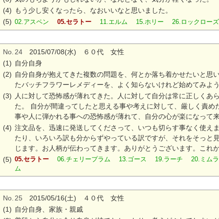
(4)
もう少し安くなったら、なおいいなと思いました。
(5)
02.アスペン
05.セラトー
11.エルム 15.ホリー 26.ロックロ
No.
24
2015/07/08(水) ６０代 女性
(1)
自分自身
(2)
自分自身が抱えてきた複数の問題を、何とか落ち着かせたいと思
たバッチフラワーレメディーを、よく知らないけれど始めてみよ
(3)
人に対して恐怖感が薄れてきた。人に対して自分は常に正しくあ
た。 自分が間違ってしたと思える事や考えに対して、厳しく責め
事や人に弾かれる事への恐怖感が薄れて、自分の心が楽になって
(4)
注文品を、迅速に発送してくださって、いつも切らす事なく使え
たり、いろいろ訳も分からずやっている訳ですが、それをそっと
じます。お人柄が伝わってきます。ありがとうございます。これ
(5)
05.セラトー
06.チェリープラム 13.ゴース 19.ラーチ 20.ミム
ム
No.
25
2015/05/16(土) ４０代 女性
(1)
自分自身、家族・親戚