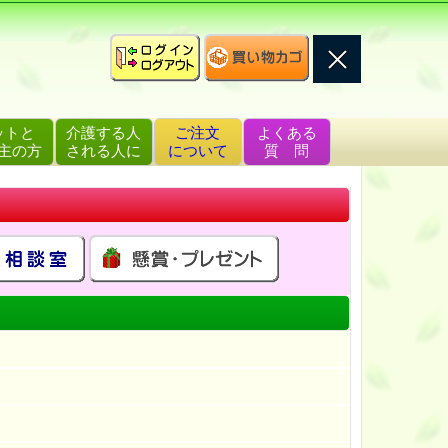
ットと
介護する人
ご注文
よくある
主の方
される人に
について
質 問