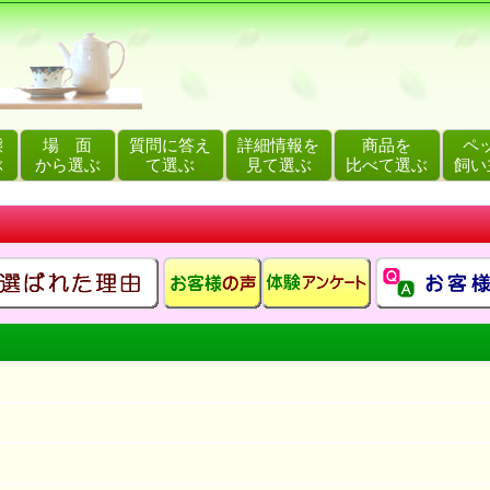
態
場 面
質問に答え
詳細情報を
商品を
ペ
ぶ
から選ぶ
て選ぶ
見て選ぶ
比べて選ぶ
飼い