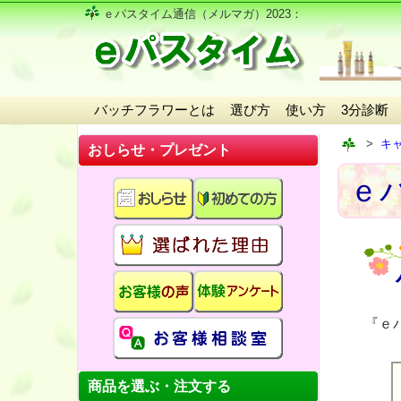
ｅパスタイム通信（メルマガ）2023
：
バッチフラワーとは
選び方
使い方
3分診断
キ
おしらせ・プレゼント
ｅパ
『ｅ
商品を選ぶ・注文する