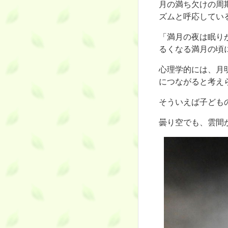
月の満ち欠けの周
ズムと呼応してい
「満月の夜は眠り
るくなる満月の頃
心理学的には、月
につながると考え
そういえば子ども
曇り空でも、雲間