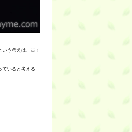
という考えは、古く
っていると考える
。