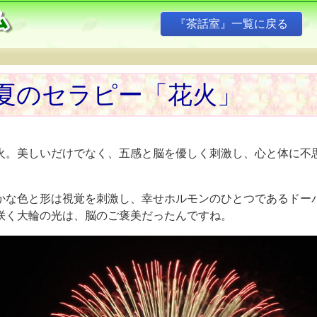
『茶話室』一覧に戻る
』
夏のセラピー「花火」
火。美しいだけでなく、五感と脳を優しく刺激し、心と体に不
かな色と形は視覚を刺激し、幸せホルモンのひとつであるドー
咲く大輪の光は、脳のご褒美だったんですね。